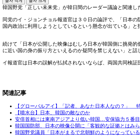
글자 작게
글자 크게
韓国野党「正しい未来党」が韓日間のレーダー議論と関連し
同党のイ・ジョンチョル報道官は３０日の論評で、「日本の
国内政治に利用しようとしているという懸念が出ている」と
続けて「日本が公開した映像はむしろ日本が韓国側に挑発的
に近い国の身の振り方といえるのか疑問を禁じえない」と話
イ報道官は日本の誤解が払拭されないならば、両国共同検証
関連記事
【グローバルアイ】「記者、あなた日本人なの？」 
【噴水台】日本、韓国の敵なのか
安倍首相には東南アジアより低い韓国…安保協力５番目
韓国国防部、日本の映像公開に「客観的な証拠とはみら
韓国野党議員「日本がまるで北朝鮮のようになっている