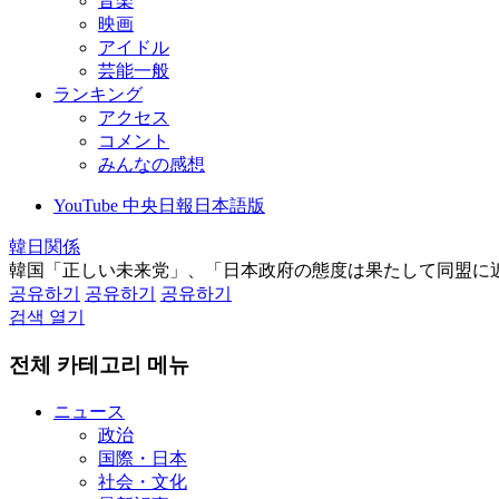
音楽
映画
アイドル
芸能一般
ランキング
アクセス
コメント
みんなの感想
YouTube 中央日報日本語版
韓日関係
韓国「正しい未来党」、「日本政府の態度は果たして同盟に
공유하기
공유하기
공유하기
검색 열기
전체 카테고리 메뉴
ニュース
政治
国際・日本
社会・文化