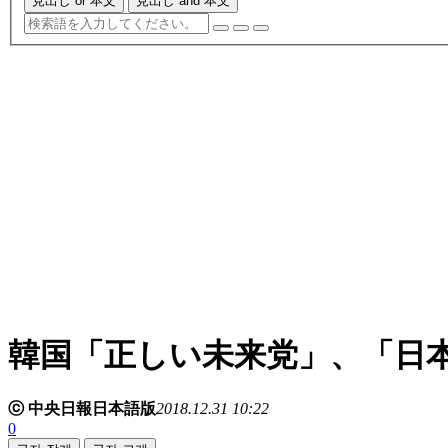
見出し or 本文
見出し and 本文
韓国「正しい未来党」、「日
ⓒ 中央日報日本語版
2018.12.31 10:22
0