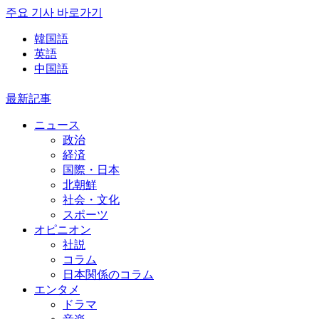
주요 기사 바로가기
韓国語
英語
中国語
最新記事
ニュース
政治
経済
国際・日本
北朝鮮
社会・文化
スポーツ
オピニオン
社説
コラム
日本関係のコラム
エンタメ
ドラマ