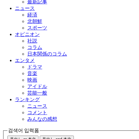
最新記事
ニュース
経済
北朝鮮
スポーツ
オピニオン
社説
コラム
日本関係のコラム
エンタメ
ドラマ
音楽
映画
アイドル
芸能一般
ランキング
ニュース
コメント
みんなの感想
검색어 입력폼