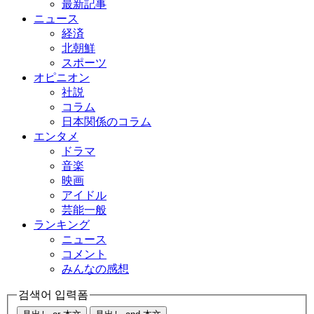
最新記事
ニュース
経済
北朝鮮
スポーツ
オピニオン
社説
コラム
日本関係のコラム
エンタメ
ドラマ
音楽
映画
アイドル
芸能一般
ランキング
ニュース
コメント
みんなの感想
검색어 입력폼