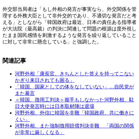
外交部当局者は「もし外相の発言が事実なら、外交関係を管
理する外務大臣として非外交的であり、不適切な発言だと考
える」としながら「韓国政府は最近、日本の責任ある指導者
が大法院（最高裁）の判決に関連して問題の根源は度外視し
たまま国民感情を刺激するような発言を繰り返していること
に対して非常に懸念している」と強調した。
関連記事
河野外相「康長官、きちんとした答えを持ってこない
かぎり来日されても困る」
「韓国、国家としての体をなしていない」…自民党が
また暴言
＜韓国、徴用工判決＞握手もしなかった河野外相、駐
日大使発言時には日本取材陣は退場
河野外相、外信に韓国を非難「韓国政府、共に働きに
くい」
河野外相、また強制徴用賠償判決非難 「両国の関係
が非常に厳しくなる」