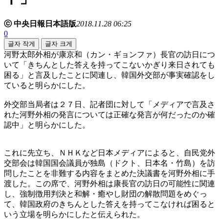
ⓒ 中央日報日本語版
2018.11.28 06:25
0
글자 작게
글자 크게
河野太郎外相が康京和（カン・ギョンファ）長官の訪日につ
いて「きちんとした答えを持ってこないかぎり来日されても
困る」と言及したことに関連し、韓国外交部が事実確認をし
ていると明らかにした。
外交部当局者は２７日、記者団に対して「メディアで言及さ
れた河野外相の発言については正確な発言が何だったのか確
認中」と明らかにした。
これに先立ち、ＮＨＫなど日本メディアによると、自民党外
交部会は韓国国会議員が独島（ドクト、日本名・竹島）を訪
問したことを非難する内容をまとめた決議書を河野外相に手
渡した。この席で、河野外相は康長官の訪日の可能性に関連
し、強制徴用判決と和解・癒やし財団の解散問題をめぐっ
て、韓国政府のきちんとした答えを持ってこなければ困ると
いう立場を明らかにしたと伝えられた。