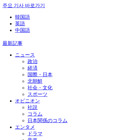
주요 기사 바로가기
韓国語
英語
中国語
最新記事
ニュース
政治
経済
国際・日本
北朝鮮
社会・文化
スポーツ
オピニオン
社説
コラム
日本関係のコラム
エンタメ
ドラマ