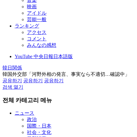
音楽
映画
アイドル
芸能一般
ランキング
アクセス
コメント
みんなの感想
YouTube 中央日報日本語版
韓日関係
韓国外交部「河野外相の発言、事実なら不適切…確認中」
공유하기
공유하기
공유하기
검색 열기
전체 카테고리 메뉴
ニュース
政治
国際・日本
社会・文化