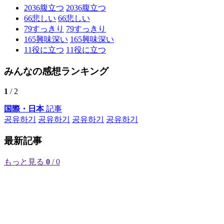
2036
腹立つ
2036
腹立つ
66
悲しい
66
悲しい
79
すっきり
79
すっきり
165
興味深い
165
興味深い
11
役に立つ
11
役に立つ
みんなの感想ランキング
1
/ 2
国際・日本
記事
공유하기
공유하기
공유하기
공유하기
最新記事
もっと見る
0
/ 0