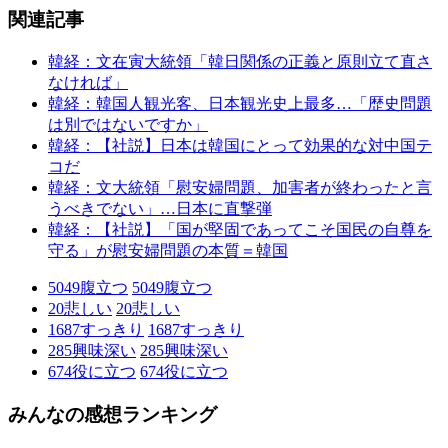
関連記事
韓経：文在寅大統領「韓日関係の正義と原則立て直さ
なければ」
韓経：韓国人観光客、日本観光史上最多…「歴史問題
は別ではないですか」
韓経：【社説】日本は韓国にとって効果的な対中国テ
コだ
韓経：文大統領「慰安婦問題、加害者が終わったと言
うべきでない」…日本に直撃弾
韓経：【社説】「国が堅固であってこそ国民の自尊を
守る」が慰安婦問題の本質＝韓国
5049
腹立つ
5049
腹立つ
20
悲しい
20
悲しい
1687
すっきり
1687
すっきり
285
興味深い
285
興味深い
674
役に立つ
674
役に立つ
みんなの感想ランキング