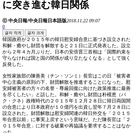
に突き進む韓日関係
ⓒ 中央日報/中央日報日本語版
2018.11.22 09:07
0
글자 작게
글자 크게
韓国政府が２０１５年の韓日慰安婦合意に基づき設立された
和解・癒やし財団を解散すると２１日に正式発表した。設立
から２年４カ月ぶりだ。日本の安倍晋三首相は「国際約束を
守らなければ国と国の関係が成り立たなくなる」として強く
反発した。
女性家族部の陳善美（チン・ソンミ）長官はこの日「被害者
中心主義の原則の下、財団解散を推進することになった。慰
安婦被害者の方々の名誉・尊厳回復に向けた政策推進に最善
を尽くしたい」と話した。和解・癒やし財団は朴槿恵（パ
ク・クネ）政権時代の２０１５年１２月２８日に韓日両国間
の合意により日本政府が１０億円を出資し翌年７月２８日に
設立された。財団解散は慰安婦関連の韓日外交を「２０１５
年合意以前」に事実上戻すという意味だ。ただ陳長官は「２
０１５年合意」に対する破棄や再協議を要求することはなか
った。