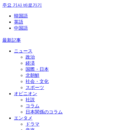
주요 기사 바로가기
韓国語
英語
中国語
最新記事
ニュース
政治
経済
国際・日本
北朝鮮
社会・文化
スポーツ
オピニオン
社説
コラム
日本関係のコラム
エンタメ
ドラマ