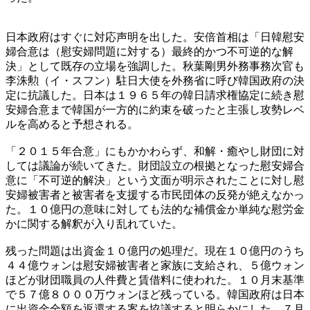
日本政府はすぐに対応声明を出した。安倍首相は「日韓慰安
婦合意は（慰安婦問題に対する）最終的かつ不可逆的な解
決」として既存の立場を強調した。秋葉剛男外務事務次官も
李洙勲（イ・スフン）駐日大使を外務省に呼び韓国政府の決
定に抗議した。日本は１９６５年の韓日請求権協定に続き慰
安婦合意まで韓国が一方的に約束を破ったと主張し攻勢レベ
ルを高めると予想される。
「２０１５年合意」にもかかわらず、和解・癒やし財団に対
しては議論が続いてきた。財団設立の根拠となった慰安婦合
意に「不可逆的解決」という文面が明示されたことに対し慰
安婦被害者と被害者を支援する市民団体の反発が絶えなかっ
た。１０億円の意味に対しても法的な補償金か単純な慰労金
かに関する解釈が入り乱れていた。
残った問題は出資金１０億円の処理だ。現在１０億円のうち
４４億ウォンは慰安婦被害者と家族に支給され、５億ウォン
ほどが財団職員の人件費と賃借料に使われた。１０月末基準
で５７億８０００万ウォンほど残っている。韓国政府は日本
に出資金全額を返還する案を協議すると明らかにした。７月