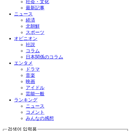
社会・文化
最新記事
ニュース
経済
北朝鮮
スポーツ
オピニオン
社説
コラム
日本関係のコラム
エンタメ
ドラマ
音楽
映画
アイドル
芸能一般
ランキング
ニュース
コメント
みんなの感想
검색어 입력폼