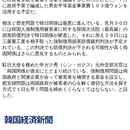
に政府予算で編成した男女平等基金事業費１０３億ウォンを
活用する予定だ。
相次ぐ歴史問題で韓日関係は最悪に進んでいる。先月３０日
には韓国人強制徴用被害者に対する韓国大法院（最高裁）の
損害賠償判決で韓日関係が硬直した。それに加え２９日には
三菱重工業を相手取った強制徴用損害賠償裁判判決が予定さ
れている。この判決でも賠償判決が下される可能性が高く両
国関係はさらに悪化するものとみられる。
駐日大使を務めた申ガク秀（シン・ガクス）元外交部次官は
「両国関係が過去にとどまり続けている。強制徴用問題は両
国政府と関連企業が会って被害者を補償する基金を設立し、
慰安婦問題は両国政府が被害者の心を解く適切な方法を探す
方式で１日も早く問題を締めくくらなくてはならない」と話
した。