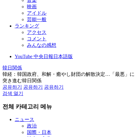
音楽
映画
アイドル
芸能一般
ランキング
アクセス
コメント
みんなの感想
YouTube 中央日報日本語版
韓日関係
韓経：韓国政府、和解・癒やし財団の解散決定…「最悪」に
突き進む韓日関係
공유하기
공유하기
공유하기
검색 열기
전체 카테고리 메뉴
ニュース
政治
国際・日本