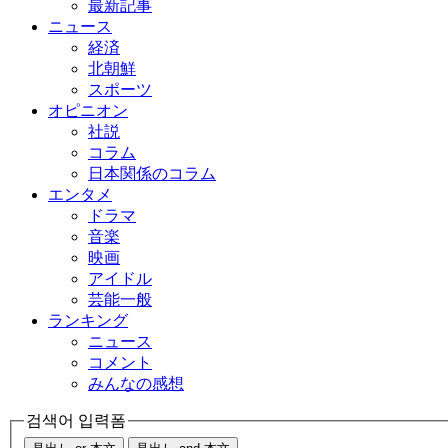
最新記事
ニュース
経済
北朝鮮
スポーツ
オピニオン
社説
コラム
日本関係のコラム
エンタメ
ドラマ
音楽
映画
アイドル
芸能一般
ランキング
ニュース
コメント
みんなの感想
검색어 입력폼