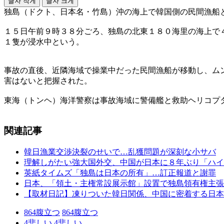
글자 작게
글자 크게
独島（ドクト、日本名・竹島）沖の海上で韓国側の民間漁船
１５日午前９時３８分ごろ、独島の北東１８０海里の海上で
１隻が浸水中という。
事故の直後、近隣海域で操業中だった民間漁船が移動し、ム
害はないと把握された。
東海（トンヘ）海洋警察は事故海域に警備艦と救助ヘリコプ
関連記事
韓日漁業交渉決裂のせいで…乱獲問題が深刻な小サバ
理解しがたい強大国外交、中国が日本に８年ぶり「ハイ
英紙タイムズ「独島は日本の所有」…訂正報道と謝罪
日本、「領土・主権常設展示館」設置で独島領有権主張
【取材日記】凍りついた韓日関係、中国に密着する日本
864
腹立つ
864
腹立つ
4
悲しい
4
悲しい