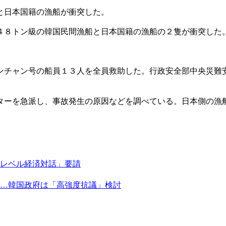
と日本国籍の漁船が衝突した。
４８トン級の韓国民間漁船と日本国籍の漁船の２隻が衝突した
ンチャン号の船員１３人を全員救助した。行政安全部中央災難
ターを急派し、事故発生の原因などを調べている。日本側の漁
レベル経済対話」要請
…韓国政府は「高強度抗議」検討