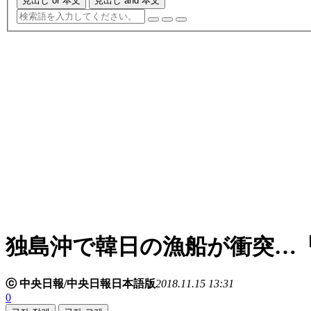
見出し or 本文
見出し and 本文
独島沖で韓日の漁船が衝突…
ⓒ 中央日報/中央日報日本語版
2018.11.15 13:31
0