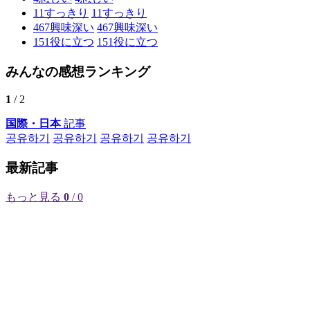
11
すっきり
11
すっきり
467
興味深い
467
興味深い
151
役に立つ
151
役に立つ
みんなの感想ランキング
1
/ 2
国際・日本
記事
공유하기
공유하기
공유하기
공유하기
最新記事
もっと見る
0
/ 0