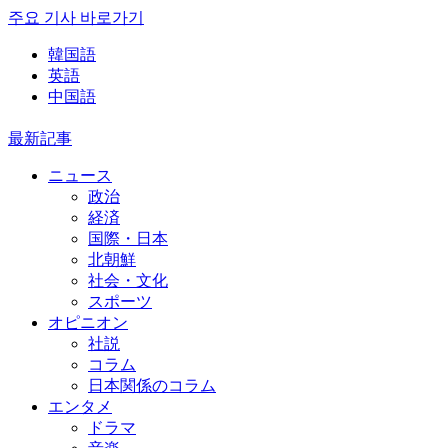
주요 기사 바로가기
韓国語
英語
中国語
最新記事
ニュース
政治
経済
国際・日本
北朝鮮
社会・文化
スポーツ
オピニオン
社説
コラム
日本関係のコラム
エンタメ
ドラマ