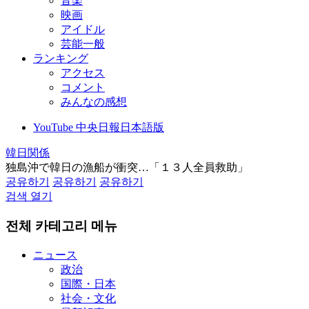
音楽
映画
アイドル
芸能一般
ランキング
アクセス
コメント
みんなの感想
YouTube 中央日報日本語版
韓日関係
独島沖で韓日の漁船が衝突…「１３人全員救助」
공유하기
공유하기
공유하기
검색 열기
전체 카테고리 메뉴
ニュース
政治
国際・日本
社会・文化