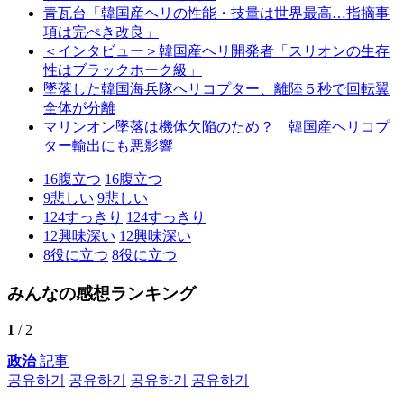
青瓦台「韓国産ヘリの性能・技量は世界最高…指摘事
項は完ぺき改良」
＜インタビュー＞韓国産ヘリ開発者「スリオンの生存
性はブラックホーク級」
墜落した韓国海兵隊ヘリコプター、離陸５秒で回転翼
全体が分離
マリンオン墜落は機体欠陥のため？ 韓国産ヘリコプ
ター輸出にも悪影響
16
腹立つ
16
腹立つ
9
悲しい
9
悲しい
124
すっきり
124
すっきり
12
興味深い
12
興味深い
8
役に立つ
8
役に立つ
みんなの感想ランキング
1
/ 2
政治
記事
공유하기
공유하기
공유하기
공유하기