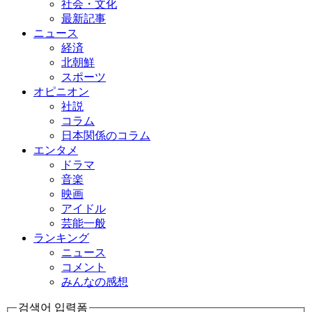
社会・文化
最新記事
ニュース
経済
北朝鮮
スポーツ
オピニオン
社説
コラム
日本関係のコラム
エンタメ
ドラマ
音楽
映画
アイドル
芸能一般
ランキング
ニュース
コメント
みんなの感想
검색어 입력폼