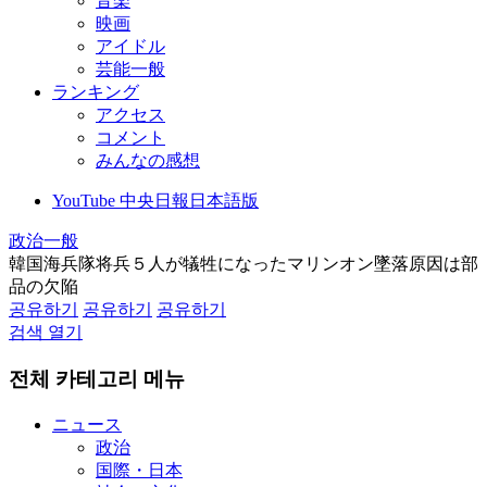
音楽
映画
アイドル
芸能一般
ランキング
アクセス
コメント
みんなの感想
YouTube 中央日報日本語版
政治一般
韓国海兵隊将兵５人が犠牲になったマリンオン墜落原因は部
品の欠陥
공유하기
공유하기
공유하기
검색 열기
전체 카테고리 메뉴
ニュース
政治
国際・日本