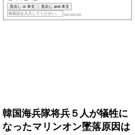
見出し or 本文
見出し and 本文
韓国海兵隊将兵５人が犠牲に
なったマリンオン墜落原因は