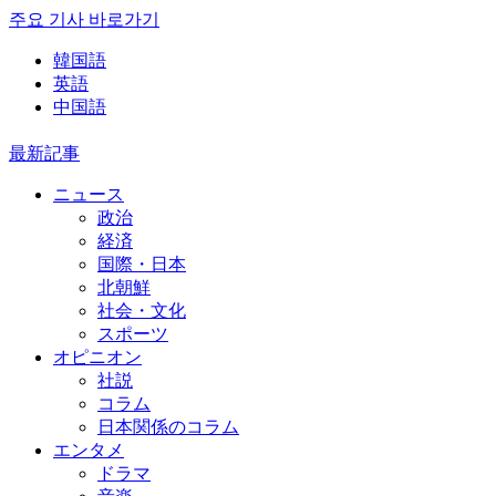
주요 기사 바로가기
韓国語
英語
中国語
最新記事
ニュース
政治
経済
国際・日本
北朝鮮
社会・文化
スポーツ
オピニオン
社説
コラム
日本関係のコラム
エンタメ
ドラマ