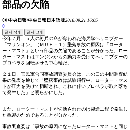
部品の欠陥
ⓒ 中央日報/中央日報日本語版
2018.09.21 16:05
0
글자 작게
글자 크게
今年７月、５人の将兵の命が奪われた海兵隊ヘリコプター
「マリンオン」（ＭＵＨ－１）墜落事故の原因は「ロータ
ー・マスト」という部品の欠陥であることが分かった。ロー
ター・マストはエンジンからの動力を受けてヘリコプターの
プロペラを回転させる中心軸だ。
２１日、官民軍合同事故調査委員会は、この日の中間調査結
果の発表を通じて「墜落事故は試験飛行中、ローター・マス
トが圧力を受けて切断され、これに伴いプロペラが取れ落ち
て発生した」と明らかにした。
また、ローター・マストが切断されたのは製造工程で発生し
た亀裂のためであることが分かった。
事故調査委は「事故の原因になったローター・マストと同じ