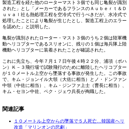
製造工程を経た他のローターマスト３個でも同じ亀裂が識別
された」とし「メーカーであるフランスのＡｕｂｅｒｔ＆Ｄ
ｕｖａｌ社も熱処理工程を空冷式で行うべきだが、水冷式で
処理したことにより亀裂が生じたとし、製造工程上のエラー
を認めた」と説明した。
亀裂が識別されたローター・マスト３個のうち２個は陸軍機
動ヘリコプターであるスリオンに、残りの１個は海兵隊上陸
機動ヘリコプターに装着されたことが確認された。
これに先立ち、今年７月１７日午後４時２２分、浦項（ポハ
ン）Ｋ－３飛行場で試験飛行のために離陸したヘリコプター
が１０メートル上空から墜落する事故が発生した。この事故
で、キム・ジョンイル大領（大佐に相当）とノ・ドンファン
中領（中佐に相当）、キム・ジンファ上士（曹長に相当）、
キム・セヨン中佐、ペク・ジェウ兵長が殉職した。
関連記事
１０メートル上空からの墜落で５人死亡…韓国産ヘリ
改造「マリンオンの悲劇」