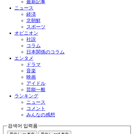
最新記事
ニュース
経済
北朝鮮
スポーツ
オピニオン
社説
コラム
日本関係のコラム
エンタメ
ドラマ
音楽
映画
アイドル
芸能一般
ランキング
ニュース
コメント
みんなの感想
검색어 입력폼