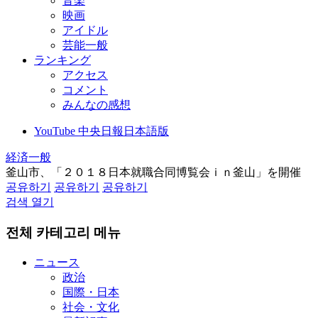
音楽
映画
アイドル
芸能一般
ランキング
アクセス
コメント
みんなの感想
YouTube 中央日報日本語版
経済一般
釜山市、「２０１８日本就職合同博覧会ｉｎ釜山」を開催
공유하기
공유하기
공유하기
검색 열기
전체 카테고리 메뉴
ニュース
政治
国際・日本
社会・文化