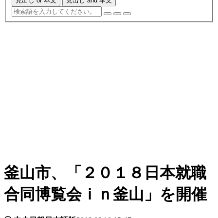
見出し or 本文
見出し and 本文
釜山市、「２０１８日本就職
合同博覧会ｉｎ釜山」を開催