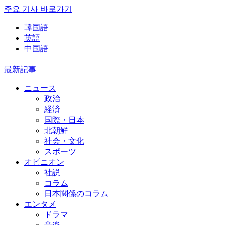
주요 기사 바로가기
韓国語
英語
中国語
最新記事
ニュース
政治
経済
国際・日本
北朝鮮
社会・文化
スポーツ
オピニオン
社説
コラム
日本関係のコラム
エンタメ
ドラマ