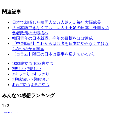
関連記事
日本で就職した韓国人２万人越え…毎年大幅成長
「日本語できなくても」…人手不足の日本、外国人労
働者政策の大転換へ
韓国青年の日本就職、今年の目標をほぼ達成
【中央時評】これからは若者を日本にやらなくてはな
らないのか＝韓国
【コラム】隣国の日本は慶事を迎えているが…
1083
腹立つ
1083
腹立つ
2
悲しい
2
悲しい
3
すっきり
3
すっきり
7
興味深い
7
興味深い
4
役に立つ
4
役に立つ
みんなの感想ランキング
1
/ 2