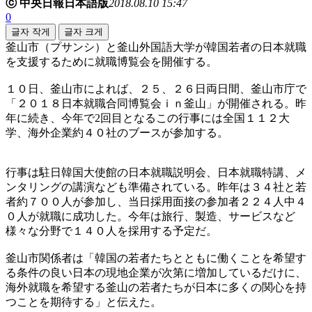
ⓒ 中央日報日本語版
2018.08.10 15:47
0
글자 작게
글자 크게
釜山市（プサンシ）と釜山外国語大学が韓国若者の日本就職
を支援するために就職博覧会を開催する。
１０日、釜山市によれば、２５、２６日両日間、釜山市庁で
「２０１８日本就職合同博覧会ｉｎ釜山」が開催される。昨
年に続き、今年で2回目となるこの行事には全国１１２大
学、海外企業約４０社のブースが参加する。
行事は駐日韓国大使館の日本就職説明会、日本就職特講、メ
ンタリングの講演なども準備されている。昨年は３４社と若
者約７００人が参加し、当日採用面接の参加者２２４人中４
０人が就職に成功した。今年は旅行、製造、サービスなど
様々な分野で１４０人を採用する予定だ。
釜山市関係者は「韓国の若者たちとともに働くことを希望す
る条件の良い日本の現地企業が次第に増加しているだけに、
海外就職を希望する釜山の若者たちが日本に多くの関心を持
つことを期待する」と伝えた。