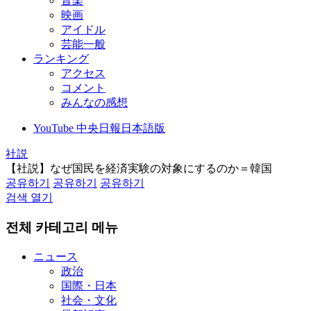
音楽
映画
アイドル
芸能一般
ランキング
アクセス
コメント
みんなの感想
YouTube 中央日報日本語版
社説
【社説】なぜ国民を経済実験の対象にするのか＝韓国
공유하기
공유하기
공유하기
검색 열기
전체 카테고리 메뉴
ニュース
政治
国際・日本
社会・文化