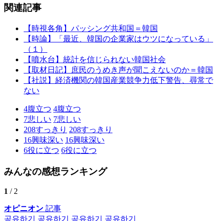
関連記事
【時視各角】パッシング共和国＝韓国
【時論】「最近、韓国の企業家はウツになっている」
（１）
【噴水台】統計を信じられない韓国社会
【取材日記】庶民のうめき声が聞こえないのか＝韓国
【社説】経済機関の韓国産業競争力低下警告、尋常で
ない
4
腹立つ
4
腹立つ
7
悲しい
7
悲しい
208
すっきり
208
すっきり
16
興味深い
16
興味深い
6
役に立つ
6
役に立つ
みんなの感想ランキング
1
/ 2
オピニオン
記事
공유하기
공유하기
공유하기
공유하기