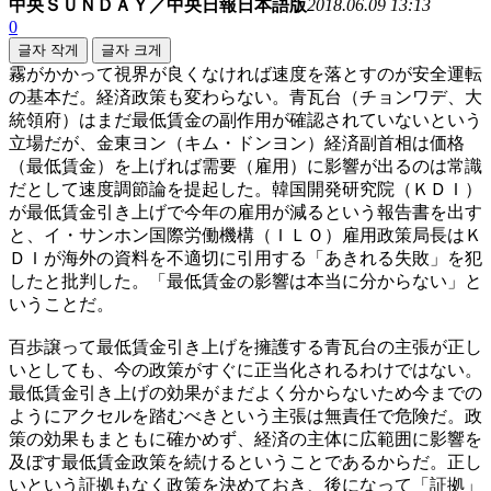
中央ＳＵＮＤＡＹ／中央日報日本語版
2018.06.09 13:13
0
글자 작게
글자 크게
霧がかかって視界が良くなければ速度を落とすのが安全運転
の基本だ。経済政策も変わらない。青瓦台（チョンワデ、大
統領府）はまだ最低賃金の副作用が確認されていないという
立場だが、金東ヨン（キム・ドンヨン）経済副首相は価格
（最低賃金）を上げれば需要（雇用）に影響が出るのは常識
だとして速度調節論を提起した。韓国開発研究院（ＫＤＩ）
が最低賃金引き上げで今年の雇用が減るという報告書を出す
と、イ・サンホン国際労働機構（ＩＬＯ）雇用政策局長はＫ
ＤＩが海外の資料を不適切に引用する「あきれる失敗」を犯
したと批判した。「最低賃金の影響は本当に分からない」と
いうことだ。
百歩譲って最低賃金引き上げを擁護する青瓦台の主張が正し
いとしても、今の政策がすぐに正当化されるわけではない。
最低賃金引き上げの効果がまだよく分からないため今までの
ようにアクセルを踏むべきという主張は無責任で危険だ。政
策の効果もまともに確かめず、経済の主体に広範囲に影響を
及ぼす最低賃金政策を続けるということであるからだ。正し
いという証拠もなく政策を決めておき、後になって「証拠」