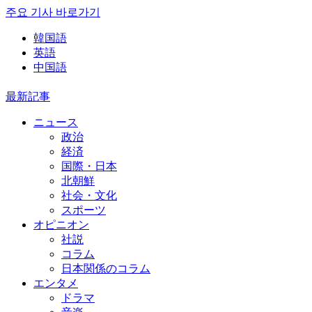
주요 기사 바로가기
韓国語
英語
中国語
最新記事
ニュース
政治
経済
国際・日本
北朝鮮
社会・文化
スポーツ
オピニオン
社説
コラム
日本関係のコラム
エンタメ
ドラマ