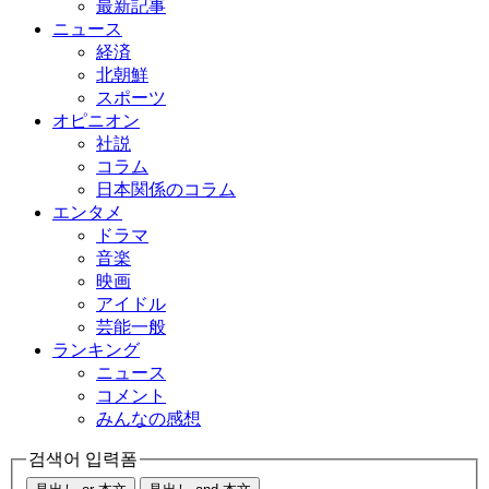
最新記事
ニュース
経済
北朝鮮
スポーツ
オピニオン
社説
コラム
日本関係のコラム
エンタメ
ドラマ
音楽
映画
アイドル
芸能一般
ランキング
ニュース
コメント
みんなの感想
검색어 입력폼