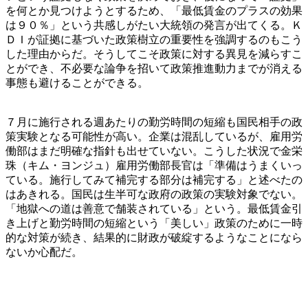
を何とか見つけようとするため、「最低賃金のプラスの効果
は９０％」という共感しがたい大統領の発言が出てくる。Ｋ
ＤＩが証拠に基づいた政策樹立の重要性を強調するのもこう
した理由からだ。そうしてこそ政策に対する異見を減らすこ
とができ、不必要な論争を招いて政策推進動力までが消える
事態も避けることができる。
７月に施行される週あたりの勤労時間の短縮も国民相手の政
策実験となる可能性が高い。企業は混乱しているが、雇用労
働部はまだ明確な指針も出せていない。こうした状況で金栄
珠（キム・ヨンジュ）雇用労働部長官は「準備はうまくいっ
ている。施行してみて補完する部分は補完する」と述べたの
はあきれる。国民は生半可な政府の政策の実験対象でない。
「地獄への道は善意で舗装されている」という。最低賃金引
き上げと勤労時間の短縮という「美しい」政策のために一時
的な対策が続き、結果的に財政が破綻するようなことになら
ないか心配だ。