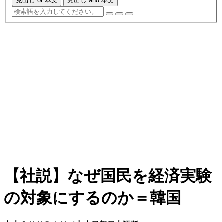
見出し or 本文
見出し and 本文
【社説】なぜ国民を経済実験
の対象にするのか＝韓国