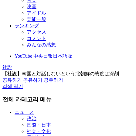
音楽
映画
アイドル
芸能一般
ランキング
アクセス
コメント
みんなの感想
YouTube 中央日報日本語版
社説
【社説】韓国と対話しないという北朝鮮の態度は深刻
공유하기
공유하기
공유하기
검색 열기
전체 카테고리 메뉴
ニュース
政治
国際・日本
社会・文化