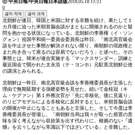
ⓒ 中央日報/中央日報日本語版
2018.05.18 11:11
0
글자 작게
글자 크게
北朝鮮が連日、韓国と米国に対する非難を続け、果たして１
カ月後に迫った米朝首脳会談がまともに開催されるのかと疑
問を抱かせる状況になっている。北朝鮮の李善権（イ・ソン
グォン）祖国平和統一委員会委員長は昨日、「南北高官級会
談を中止させた事態が解決されない限り、南朝鮮の現政権と
また向き合って座るのは容易でないだろう」と述べた。その
事態とは、韓米が連合実施する「マックスサンダー」訓練と
最近国会で開かれた太永浩（テ・ヨンホ）元駐英北朝鮮公使
の講演とみられる。
北朝鮮は一昨日、南北高官級会談を李善権委員長が主張した
理由で無期延期する強硬姿勢を見せた。続いて金桂冠（キ
ム・ケグァン）第１外務次官が「先に非核化、後に見返り」
のリビアモデルによる非核化に反対するとし、米朝首脳会談
の開催が中止になることもあると主張した。そして今度は李
善権委員長が登場し、「南朝鮮当局は我々が取った措置の意
味を深く考えながら収拾策を出す代わりに、根拠のない『遺
憾』を云々しながら常識以下でほざいている」と非難した。