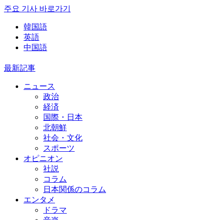
주요 기사 바로가기
韓国語
英語
中国語
最新記事
ニュース
政治
経済
国際・日本
北朝鮮
社会・文化
スポーツ
オピニオン
社説
コラム
日本関係のコラム
エンタメ
ドラマ