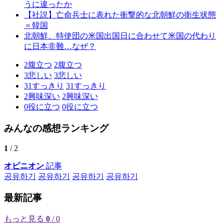
うに違ったか
【社説】亡命兵士に表れた衝撃的な北朝鮮の衛生状態
＝韓国
北朝鮮、特使団の米国出国日に合わせて米国の代わり
に日本非難…なぜ？
2
腹立つ
2
腹立つ
3
悲しい
3
悲しい
31
すっきり
31
すっきり
2
興味深い
2
興味深い
0
役に立つ
0
役に立つ
みんなの感想ランキング
1
/ 2
オピニオン
記事
공유하기
공유하기
공유하기
공유하기
最新記事
もっと見る
0
/ 0