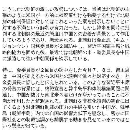
こうした北朝鮮の激しい攻勢については、当初は北朝鮮の主
張のように米国が一方的に核廃棄だけを強要するだけで北朝
鮮の体制保証に対してはこれといった案を提示しないことに
対する不満という解釈が有力だった。しかし韓米を同時に批
判する北朝鮮の最近の態度は中国との密着が背景として作用
しているようであり、懸念される。北朝鮮は金正恩（キム・
ジョンウン）国務委員長が２回訪中し、習近平国家主席と戦
略的協力を固めた後、最近では北朝鮮の市・道委員長を中国
に派遣して強い中朝関係を誇示している。
特に、金委員長が２回目の訪中をした今月７、８日、習主席
は「中国が支えるから米国との談判で堂々と対応すべき」と
金委員長に話したと伝えられている。このような習近平主席
の発言の背景には、終戦宣言と韓半島平和体制構築問題に関
連し、中国が抜けた南北米３者だけが挙がっていることに不
満が作用したと解釈される。北朝鮮を非核化談判の舞台に出
てくるよう対北朝鮮制裁の圧力の手綱を引いた中国が、韓半
島（朝鮮半島）内での自国の影響力低下を懸念し、密かに国
際社会との制裁協調から離脱する動きを見せているのではと
いう懸念が出ている。