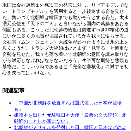
米国は金桂冠第１外務次官の発言に対し、リビアモデルでな
い「トランプモデル」を適用すると一歩後退する姿を見せ
た。勢いづく北朝鮮は韓国までも動かそうとする姿だ。太永
浩元公使を「天下のゴミ」と言いながら国内の葛藤をあおる
側面もある。こうした北朝鮮の態度は前進すべき非核化の道
にいかに多くの地雷が埋設されているかを我々に悟らせる。
文在寅（ムン・ジェイン）大統領が述べたように薄氷の上を
歩くようだ。トランプ大統領はひとまず「見守る」と慎重な
姿勢を見せた。我々も落ち着いて北朝鮮の意図を読み取りな
がら対応しなければならないだろう。生半可な期待と悲観も
禁物だ。こういう時であるほど「完全な非核化」に対する初
心を失ってはいけない。
関連記事
「中国が北朝鮮を放置すれば重武装した日本が登場
も」
嫌韓本を出した元駐韓日本大使「最悪の文大統領、北
朝鮮のことしか頭にない」
北朝鮮がミサイルを発射した日、韓国と日本はどのよ