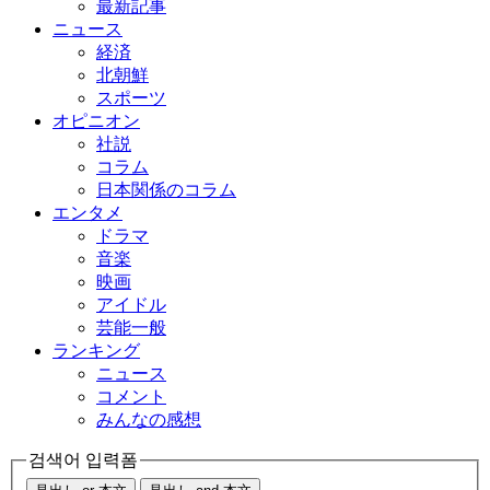
最新記事
ニュース
経済
北朝鮮
スポーツ
オピニオン
社説
コラム
日本関係のコラム
エンタメ
ドラマ
音楽
映画
アイドル
芸能一般
ランキング
ニュース
コメント
みんなの感想
검색어 입력폼