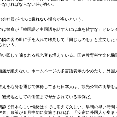
たなければならない時が多い。
の会社員がバスに乗れない場合が多いという。
では警察が「韓国語と中国語を話す人には車を貸すな」とレン
の隣の客の皿に手を入れて味見して「同じものを」と注文した
るという。
追い回して噛まれる観光客も増えている。国連教育科学文化機
頭痛が絶えない。ホームページの多言語表示のやめたり、外国
教えを心身を通じて体得してきた日本人は、観光公害の衝撃を
、観光地としての価値まで脅かされている事例だ。
閑静で日本らしい情緒はすでに消えて久しい。早朝の早い時間
解禁」政策が６月中旬に実施されれば、「安宿に外国人が集ま