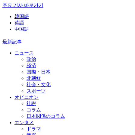
주요 기사 바로가기
韓国語
英語
中国語
最新記事
ニュース
政治
経済
国際・日本
北朝鮮
社会・文化
スポーツ
オピニオン
社説
コラム
日本関係のコラム
エンタメ
ドラマ