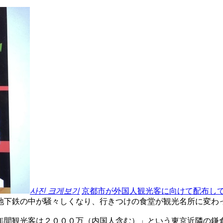
사진 크게보기
京都市が外国人観光客に向けて配布し
地下鉄の中が騒々しくなり、行きつけの食堂が観光名所に変わ
年間観光客は２０００万（内国人含む）」という東京近隣の鎌