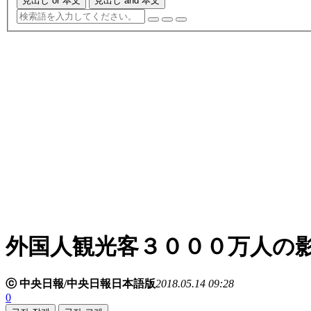
見出し or 本文
見出し and 本文
外国人観光客３０００万人の
ⓒ 中央日報/中央日報日本語版
2018.05.14 09:28
0