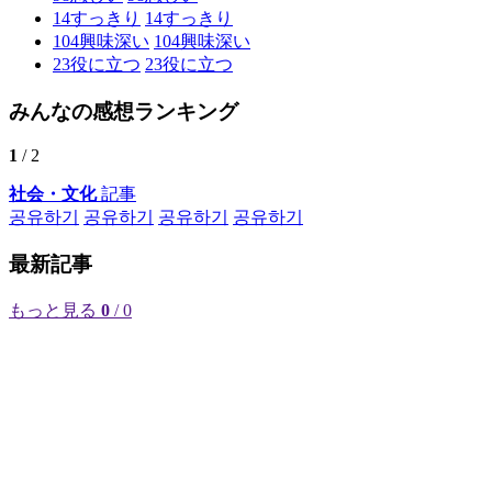
14
すっきり
14
すっきり
104
興味深い
104
興味深い
23
役に立つ
23
役に立つ
みんなの感想ランキング
1
/ 2
社会・文化
記事
공유하기
공유하기
공유하기
공유하기
最新記事
もっと見る
0
/ 0