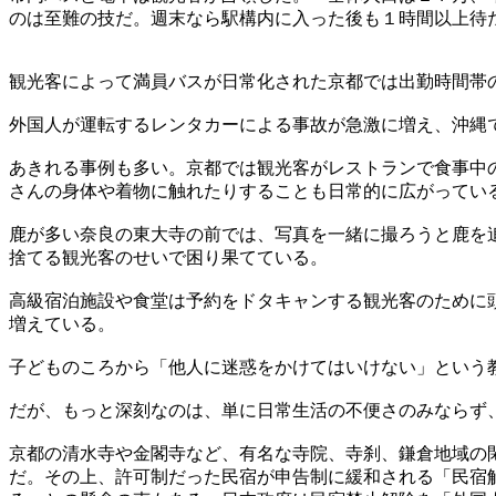
のは至難の技だ。週末なら駅構内に入った後も１時間以上待
観光客によって満員バスが日常化された京都では出勤時間帯
外国人が運転するレンタカーによる事故が急激に増え、沖縄
あきれる事例も多い。京都では観光客がレストランで食事中
さんの身体や着物に触れたりすることも日常的に広がってい
鹿が多い奈良の東大寺の前では、写真を一緒に撮ろうと鹿を
捨てる観光客のせいで困り果てている。
高級宿泊施設や食堂は予約をドタキャンする観光客のために
増えている。
子どものころから「他人に迷惑をかけてはいけない」という
だが、もっと深刻なのは、単に日常生活の不便さのみならず
京都の清水寺や金閣寺など、有名な寺院、寺刹、鎌倉地域の
だ。その上、許可制だった民宿が申告制に緩和される「民宿