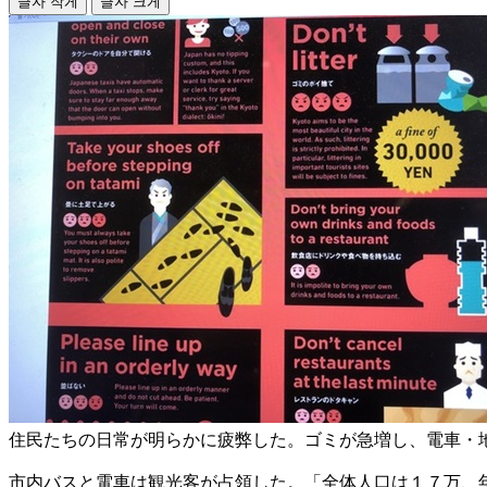
글자 작게
글자 크게
住民たちの日常が明らかに疲弊した。ゴミが急増し、電車・
市内バスと電車は観光客が占領した。「全体人口は１７万、