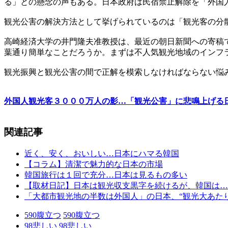
る」との懸念の声もある。日本政府は民宿禁止解除を「外国
観光公害の解決方法として挙げられているのは「観光客の分
高崎経済大学の井門隆夫准教授は、最近の朝日新聞への寄稿
葉通り簡単なことだろうか。まずは不人気観光地域のインフ
観光振興と観光公害の間で正解を模索しなければならない悩
外国人観光客３０００万人の影…「観光公害」に悲鳴上げる
関連記事
近く、安く、おいしい…日本にハマる韓国
【コラム】清潔で魅力的な日本の市場
韓国旅行は１回で充分…日本は見るもの多い
【取材日記】日本は観光収支黒字を続けるが、韓国は…
「大都市観光地の半数は外国人」の日本、“観光大あた
590
腹立つ
590
腹立つ
98
悲しい
98
悲しい