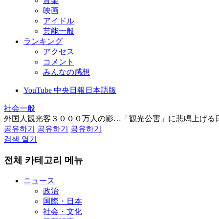
音楽
映画
アイドル
芸能一般
ランキング
アクセス
コメント
みんなの感想
YouTube 中央日報日本語版
社会一般
外国人観光客３０００万人の影…「観光公害」に悲鳴上げる
공유하기
공유하기
공유하기
검색 열기
전체 카테고리 메뉴
ニュース
政治
国際・日本
社会・文化