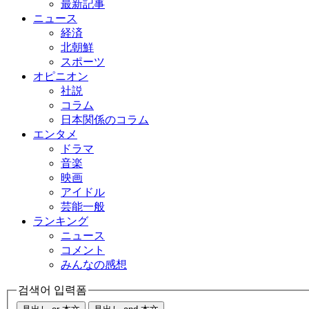
最新記事
ニュース
経済
北朝鮮
スポーツ
オピニオン
社説
コラム
日本関係のコラム
エンタメ
ドラマ
音楽
映画
アイドル
芸能一般
ランキング
ニュース
コメント
みんなの感想
검색어 입력폼