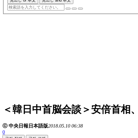
見出し or 本文
見出し and 本文
＜韓日中首脳会談＞安倍首相
ⓒ 中央日報日本語版
2018.05.10 06:38
0