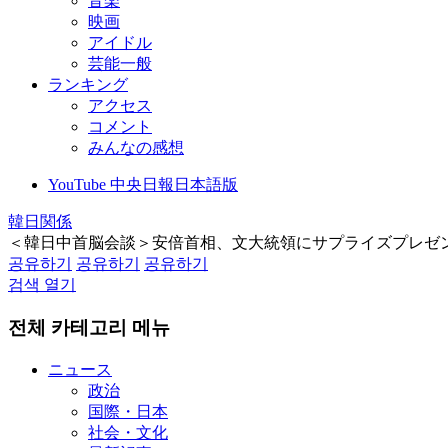
音楽
映画
アイドル
芸能一般
ランキング
アクセス
コメント
みんなの感想
YouTube 中央日報日本語版
韓日関係
＜韓日中首脳会談＞安倍首相、文大統領にサプライズプレゼ
공유하기
공유하기
공유하기
검색 열기
전체 카테고리 메뉴
ニュース
政治
国際・日本
社会・文化