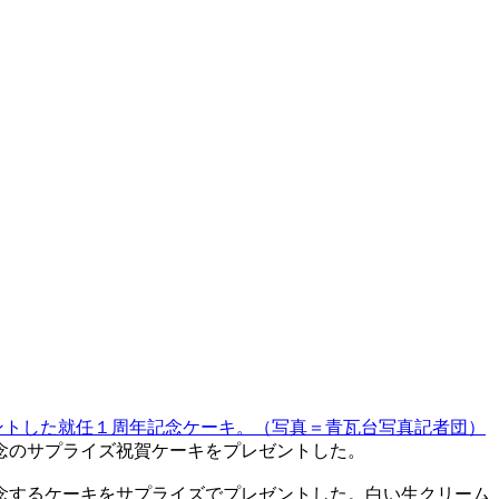
ントした就任１周年記念ケーキ。（写真＝青瓦台写真記者団）
念のサプライズ祝賀ケーキをプレゼントした。
念するケーキをサプライズでプレゼントした。白い生クリーム