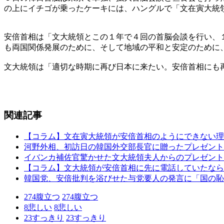
の上にイチゴが乗ったケーキには、ハングルで「文在寅大統
安倍首相は「文大統領とこの１年で４回の首脳会談を行い、
も両国関係発展のために、そして地域の平和と安定のために
文大統領は「適切な時期に再び日本に来たい。安倍首相にも
関連記事
【コラム】文在寅大統領が安倍首相のようにできない理
河野外相、初訪日の韓国外交部長官に贈ったプレゼント
イバンカ補佐官驚かせた文大統領夫人からのプレゼント
【コラム】文大統領が安倍首相に先に電話していたなら
韓国党、安倍批判を浴びせた与党要人の発言に「国の恥
274
腹立つ
274
腹立つ
8
悲しい
8
悲しい
23
すっきり
23
すっきり