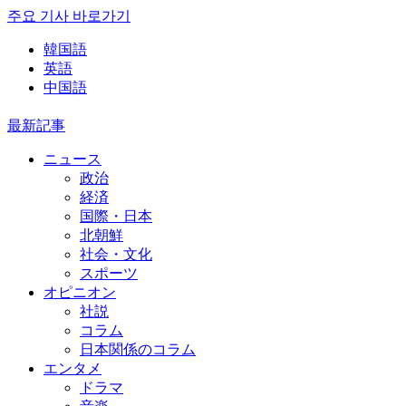
주요 기사 바로가기
韓国語
英語
中国語
最新記事
ニュース
政治
経済
国際・日本
北朝鮮
社会・文化
スポーツ
オピニオン
社説
コラム
日本関係のコラム
エンタメ
ドラマ