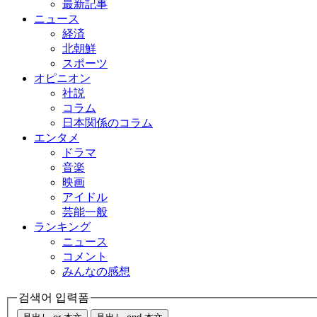
最新記事
ニュース
経済
北朝鮮
スポーツ
オピニオン
社説
コラム
日本関係のコラム
エンタメ
ドラマ
音楽
映画
アイドル
芸能一般
ランキング
ニュース
コメント
みんなの感想
검색어 입력폼