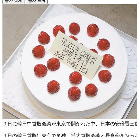
글자 작게
글자 크게
９日に韓日中首脳会談が東京で開かれた中、日本の安倍晋三
９日の韓日首脳は東京で単独、拡大首脳会談と昼食会を持っ