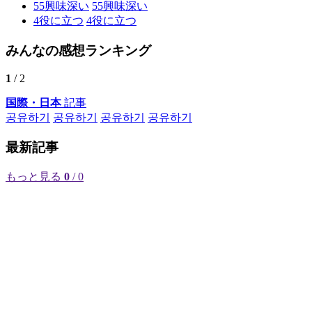
55
興味深い
55
興味深い
4
役に立つ
4
役に立つ
みんなの感想ランキング
1
/ 2
国際・日本
記事
공유하기
공유하기
공유하기
공유하기
最新記事
もっと見る
0
/ 0