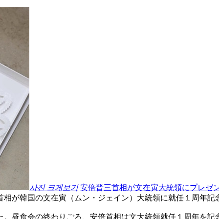
사진 크게보기
安倍晋三首相が文在寅大統領にプレゼ
首相が韓国の文在寅（ムン・ジェイン）大統領に就任１周年記
た。昼食会の終わりごろ、安倍首相は文大統領就任１周年を記