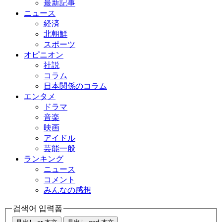
最新記事
ニュース
経済
北朝鮮
スポーツ
オピニオン
社説
コラム
日本関係のコラム
エンタメ
ドラマ
音楽
映画
アイドル
芸能一般
ランキング
ニュース
コメント
みんなの感想
검색어 입력폼