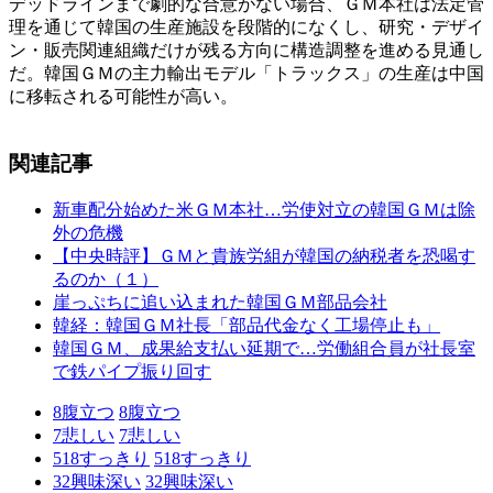
デッドラインまで劇的な合意がない場合、ＧＭ本社は法定管
理を通じて韓国の生産施設を段階的になくし、研究・デザイ
ン・販売関連組織だけが残る方向に構造調整を進める見通し
だ。韓国ＧＭの主力輸出モデル「トラックス」の生産は中国
に移転される可能性が高い。
関連記事
新車配分始めた米ＧＭ本社…労使対立の韓国ＧＭは除
外の危機
【中央時評】ＧＭと貴族労組が韓国の納税者を恐喝す
るのか（１）
崖っぷちに追い込まれた韓国ＧＭ部品会社
韓経：韓国ＧＭ社長「部品代金なく工場停止も」
韓国ＧＭ、成果給支払い延期で…労働組合員が社長室
で鉄パイプ振り回す
8
腹立つ
8
腹立つ
7
悲しい
7
悲しい
518
すっきり
518
すっきり
32
興味深い
32
興味深い