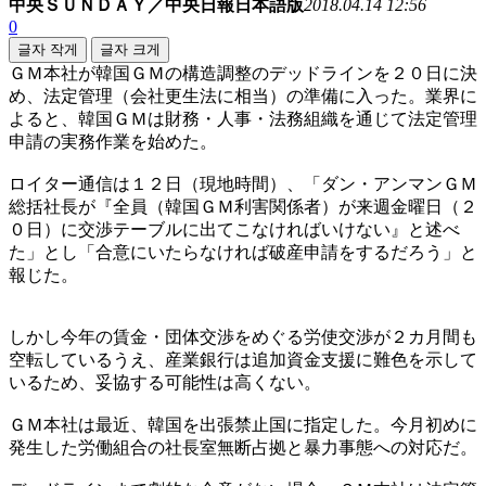
中央ＳＵＮＤＡＹ／中央日報日本語版
2018.04.14 12:56
0
글자 작게
글자 크게
ＧＭ本社が韓国ＧＭの構造調整のデッドラインを２０日に決
め、法定管理（会社更生法に相当）の準備に入った。業界に
よると、韓国ＧＭは財務・人事・法務組織を通じて法定管理
申請の実務作業を始めた。
ロイター通信は１２日（現地時間）、「ダン・アンマンＧＭ
総括社長が『全員（韓国ＧＭ利害関係者）が来週金曜日（２
０日）に交渉テーブルに出てこなければいけない』と述べ
た」とし「合意にいたらなければ破産申請をするだろう」と
報じた。
しかし今年の賃金・団体交渉をめぐる労使交渉が２カ月間も
空転しているうえ、産業銀行は追加資金支援に難色を示して
いるため、妥協する可能性は高くない。
ＧＭ本社は最近、韓国を出張禁止国に指定した。今月初めに
発生した労働組合の社長室無断占拠と暴力事態への対応だ。