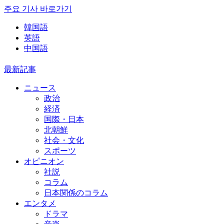
주요 기사 바로가기
韓国語
英語
中国語
最新記事
ニュース
政治
経済
国際・日本
北朝鮮
社会・文化
スポーツ
オピニオン
社説
コラム
日本関係のコラム
エンタメ
ドラマ