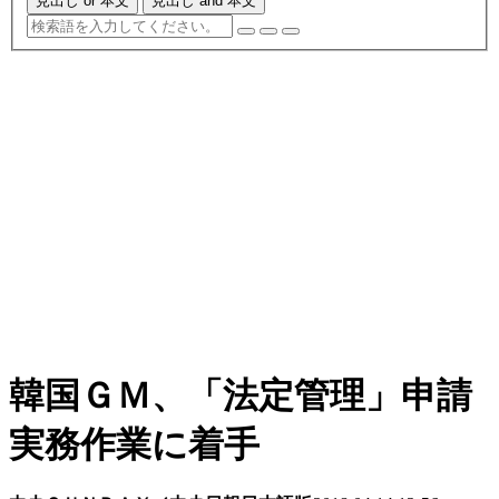
見出し or 本文
見出し and 本文
韓国ＧＭ、「法定管理」申請
実務作業に着手