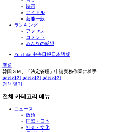
音楽
映画
アイドル
芸能一般
ランキング
アクセス
コメント
みんなの感想
YouTube 中央日報日本語版
産業
韓国ＧＭ、「法定管理」申請実務作業に着手
공유하기
공유하기
공유하기
검색 열기
전체 카테고리 메뉴
ニュース
政治
国際・日本
社会・文化