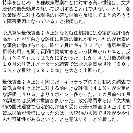
持率をはじめ、各種政策懸案などに対する高い世論は、文大
統領の後光効果を除いて説明することはできない」とし「各
政策懸案に対する現場の正確な世論を反映してまとめるうえ
で障害要因になっている」と指摘した。
脱原発や最低賃金引き上げなど就任初期には否定的な評価が
高かったが前向きな評価に世論の流れが変わったのが代表的
な事例に挙げられる。昨年７月にギャラップが「電気生産の
原発利用」を問う質問に賛成するという比率が５９％と、反
対（３２％）よりはるかに多かった。しかし４カ月後の同年
１０月のリアルメーターの調査では脱原発賛成世論（６０．
５％）が反対（２９．５％）を大きく上回った。
最低賃金引き上げも同じだ。ギャラップの２月初めの調査で
最低賃金引き上げに対する前向きな評価（４１％）が否定的
な評価（４０％）より１ポイント多かった。１カ月前の１月
の調査では反対の世論が多かった。政治専門家らは「文大統
領の国政運営で否定的な評価を受けた最低賃金引き上げまで
賛成世論が優勢になったのは、大統領の人気で世論がやや歪
んだ可能性があるということを意味する」と分析した。