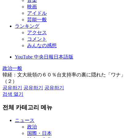
音楽
映画
アイドル
芸能一般
ランキング
アクセス
コメント
みんなの感想
YouTube 中央日報日本語版
政治一般
韓経：文大統領の６０％台支持率の裏に隠れた「ワナ」
（２）
공유하기
공유하기
공유하기
검색 열기
전체 카테고리 메뉴
ニュース
政治
国際・日本