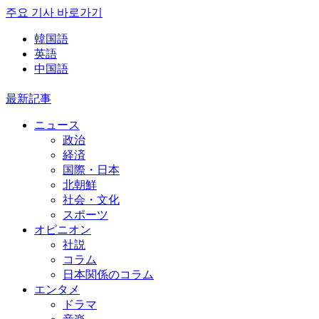
주요 기사 바로가기
韓国語
英語
中国語
最新記事
ニュース
政治
経済
国際・日本
北朝鮮
社会・文化
スポーツ
オピニオン
社説
コラム
日本関係のコラム
エンタメ
ドラマ