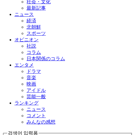
社会・文化
最新記事
ニュース
経済
北朝鮮
スポーツ
オピニオン
社説
コラム
日本関係のコラム
エンタメ
ドラマ
音楽
映画
アイドル
芸能一般
ランキング
ニュース
コメント
みんなの感想
검색어 입력폼