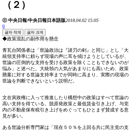
（２）
ⓒ 中央日報/中央日報日本語版
2018.04.02 15:05
0
글자 작게
글자 크게
◆政策混乱の副作用を懸念
青瓦台関係者は「世論政治は『諸刃の剣』と同じ」とし「大
統領支持率に頼らず現場の声に耳を傾けようとしているが、
世論の圧倒的な支持を受ける政策を除くこともできないのが
悩み」と述べた。大統領の人気があまりにも高いため、政策
懸案に対する世論支持率までが同時に高まり、実際の現場の
世論を判断できないという説明だ。
文在寅政権に入って推進したり構想中の政策はすべて世論の
高い支持を得ている。脱原発政策と最低賃金引き上げ、与党
内の不動産保有税引き上げをめぐってもひとまず賛成する意
見が多い。
ある世論分析専門家は「現在５０％を上回る共に民主党の支