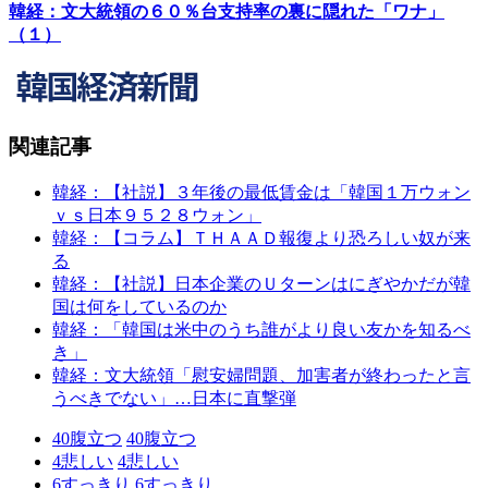
韓経：文大統領の６０％台支持率の裏に隠れた「ワナ」
（１）
関連記事
韓経：【社説】３年後の最低賃金は「韓国１万ウォン
ｖｓ日本９５２８ウォン」
韓経：【コラム】ＴＨＡＡＤ報復より恐ろしい奴が来
る
韓経：【社説】日本企業のＵターンはにぎやかだが韓
国は何をしているのか
韓経：「韓国は米中のうち誰がより良い友かを知るべ
き」
韓経：文大統領「慰安婦問題、加害者が終わったと言
うべきでない」…日本に直撃弾
40
腹立つ
40
腹立つ
4
悲しい
4
悲しい
6
すっきり
6
すっきり