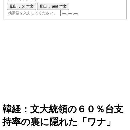
見出し or 本文
見出し and 本文
韓経：文大統領の６０％台支
持率の裏に隠れた「ワナ」