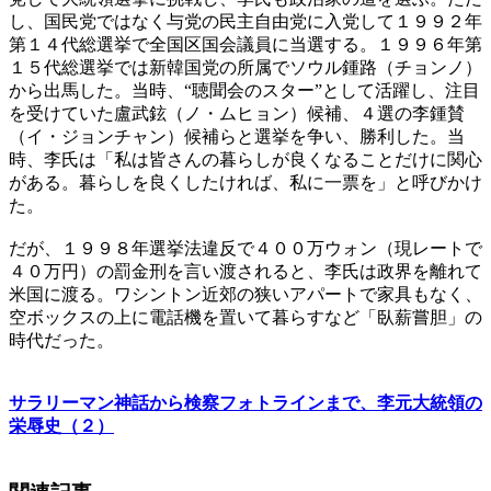
し、国民党ではなく与党の民主自由党に入党して１９９２年
第１４代総選挙で全国区国会議員に当選する。１９９６年第
１５代総選挙では新韓国党の所属でソウル鍾路（チョンノ）
から出馬した。当時、“聴聞会のスター”として活躍し、注目
を受けていた盧武鉉（ノ・ムヒョン）候補、４選の李鍾賛
（イ・ジョンチャン）候補らと選挙を争い、勝利した。当
時、李氏は「私は皆さんの暮らしが良くなることだけに関心
がある。暮らしを良くしたければ、私に一票を」と呼びかけ
た。
だが、１９９８年選挙法違反で４００万ウォン（現レートで
４０万円）の罰金刑を言い渡されると、李氏は政界を離れて
米国に渡る。ワシントン近郊の狭いアパートで家具もなく、
空ボックスの上に電話機を置いて暮らすなど「臥薪嘗胆」の
時代だった。
サラリーマン神話から検察フォトラインまで、李元大統領の
栄辱史（２）