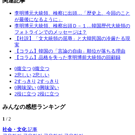
関連記事
李明博元大統領、検察に出頭…「歴史上、今回のこと
が最後になるように」
李明博元大統領、検察出頭Ｄ－１…韓国歴代大統領の
フォトラインでのメッセージは？
【社説】「文大統領の屈辱」と大韓民国の冷厳たる現
実
【コラム】韓国の「言論の自由」順位が落ちる理由
【コラム】品格を失った李明博前大統領の回顧録
0
腹立つ
0
腹立つ
2
悲しい
2
悲しい
2
すっきり
2
すっきり
0
興味深い
0
興味深い
2
役に立つ
2
役に立つ
みんなの感想ランキング
1
/ 2
社会・文化
記事