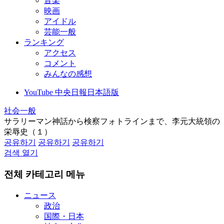
音楽
映画
アイドル
芸能一般
ランキング
アクセス
コメント
みんなの感想
YouTube 中央日報日本語版
社会一般
サラリーマン神話から検察フォトラインまで、李元大統領の
栄辱史（１）
공유하기
공유하기
공유하기
검색 열기
전체 카테고리 메뉴
ニュース
政治
国際・日本