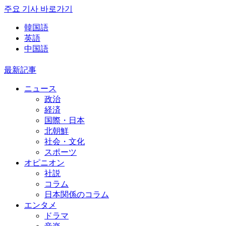
주요 기사 바로가기
韓国語
英語
中国語
最新記事
ニュース
政治
経済
国際・日本
北朝鮮
社会・文化
スポーツ
オピニオン
社説
コラム
日本関係のコラム
エンタメ
ドラマ