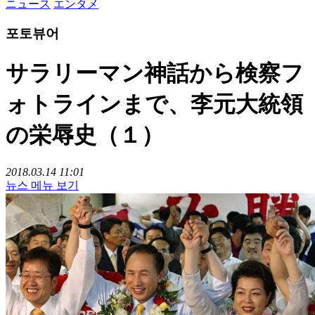
ニュース
エンタメ
포토뷰어
サラリーマン神話から検察フ
ォトラインまで、李元大統領
の栄辱史（１）
2018.03.14 11:01
뉴스 메뉴 보기