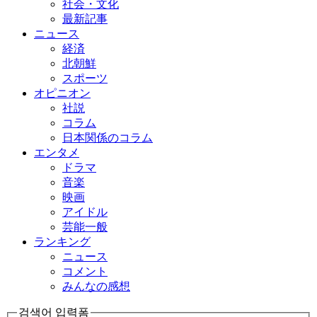
社会・文化
最新記事
ニュース
経済
北朝鮮
スポーツ
オピニオン
社説
コラム
日本関係のコラム
エンタメ
ドラマ
音楽
映画
アイドル
芸能一般
ランキング
ニュース
コメント
みんなの感想
검색어 입력폼