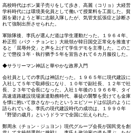
高校時代はポン菓子売りをして歩き、高麗（コリョ）大経営
学科時代には環境美化員として働いて授業料を工面した。貧
困を避けようと軍に志願入隊したが、気管支拡張症と診断さ
れて強制出所させられた。
軍除隊後、李氏が選んだ道は学生運動だった。１９６４年、
朴正熙（パク・チョンヒ）大統領が韓日国交正常化を推進す
ると「屈辱外交」と声を上げて学生デモを主導した。このこ
とで懲役３年・執行猶予５年を宣告されて６カ月服役した。
◆サラリーマン神話と華やかな政界入門
会社員としての李氏は神話だった。１９６５年に現代建設に
入社して５年で取締役になり、１０年で副社長、１２年で社
長、２３年で会長になった。入社１年後の１９６６年、タイ
高速道路建設現場派遣勤務時代、暴徒の襲撃を受けても金庫
を懐に抱いて放さなかったというエピソードは伝説のように
語られている。李氏の現代建設時代の成功は、１９９０年
『野望の歳月』というドラマで全国に伝えられた。
鄭周永（チョン・ジュヨン）現代グループ会長が国民党を創
党して大統領選挙に挑戦し、李氏も政治家の道を選ぶ。ただ