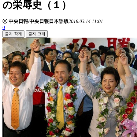
の栄辱史（１）
ⓒ 中央日報/中央日報日本語版
2018.03.14 11:01
0
글자 작게
글자 크게