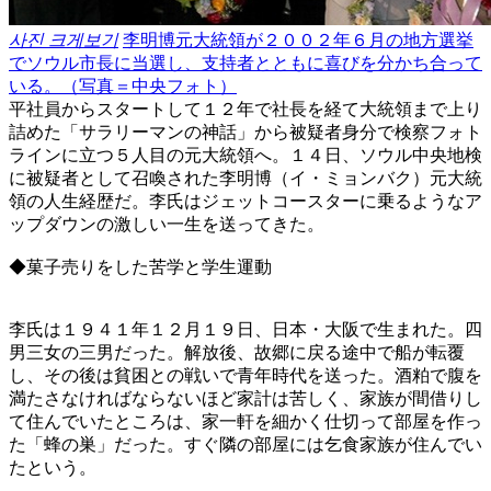
사진 크게보기
李明博元大統領が２００２年６月の地方選挙
でソウル市長に当選し、支持者とともに喜びを分かち合って
いる。（写真＝中央フォト）
平社員からスタートして１２年で社長を経て大統領まで上り
詰めた「サラリーマンの神話」から被疑者身分で検察フォト
ラインに立つ５人目の元大統領へ。１４日、ソウル中央地検
に被疑者として召喚された李明博（イ・ミョンバク）元大統
領の人生経歴だ。李氏はジェットコースターに乗るようなア
ップダウンの激しい一生を送ってきた。
◆菓子売りをした苦学と学生運動
李氏は１９４１年１２月１９日、日本・大阪で生まれた。四
男三女の三男だった。解放後、故郷に戻る途中で船が転覆
し、その後は貧困との戦いで青年時代を送った。酒粕で腹を
満たさなければならないほど家計は苦しく、家族が間借りし
て住んでいたところは、家一軒を細かく仕切って部屋を作っ
た「蜂の巣」だった。すぐ隣の部屋には乞食家族が住んでい
たという。