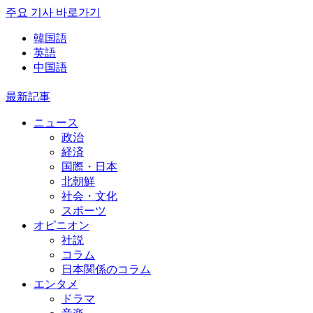
주요 기사 바로가기
韓国語
英語
中国語
最新記事
ニュース
政治
経済
国際・日本
北朝鮮
社会・文化
スポーツ
オピニオン
社説
コラム
日本関係のコラム
エンタメ
ドラマ