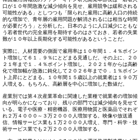
口が１０年間急激な減少傾向を見せ、雇用競争は緩和される
可能性がある」としつつも「限られた雇用に高齢人口の持続
的な増加で、青年層の雇用問題が解消されるには相当な時間
が必要だろう」と分析した。日本のように人口減少にともな
う若者世代の完全雇用を期待するのはさておき、若者の失業
難が１０年以上長期化する可能性があるということだ。
実際に、人材需要の側面で雇用率は１０年間１．４％ポイン
ト増加して６１．９％にとどまる見通しだ。その上に、２０
２１年まで１．４％ポイント増加し、２０２１年からは高齢
化で増加幅が急激に鈍化して２０２６年まで０．１％ポイン
ト上昇にとどまる。１０年間１５歳以上の就業者は１９０万
人増える。もちろん、高齢層を中心に増加した数値だ。
産業別では第４次産業革命に関連した業種で就業者の増加傾
向が明らかになっており、残りの部門では減少傾向を見せて
いる。電子や医療・精密機器、医療用物質と医薬品でそれぞ
れ２万４０００～３万２０００人増加する。映像や放送通
信、情報サービス業も１万２０００人増え、専門・科学・技
術サービス業でも２万２０００人増加する。