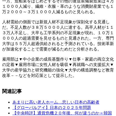
一方、造船業をはじめとするその他の運送装備製造業は４万
１０００人減り、繊維・衣服・革のような消費財産業でも１
万２０００～３万１０００人減るものと見られる。
人材需給の側面では新規人材不足現象が深刻化する見通し
だ。不足人数が３８万５０００人に達する。高卒人材が１１
３万人不足し、大卒も工学系列の不足現象が現れ、１０万１
０００人の超過需要を見せるものと見通された。一方、専門
大学は５５万人超過供給されると予測されている。技術革新
が加速化することで需要が減るためだと分析される。
雇用部は▼中小企業の成長基盤作り▼仕事・家庭の両立文化
の定着▼雇用市場に女性人材を吸収▼再就職への支援拡大▼
大学の産学協力と研究機能の強化▼大学の構造調整など教育
改革－－などを対応策として提示した。
関連記事
あまりに高い老人ホーム…悲しい日本の高齢者
【グローバルアイ】日本の２０２５年問題
【中央時評】通貨危機２０年後、何が違うのか＝韓国