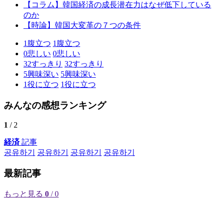
【コラム】韓国経済の成長潜在力はなぜ低下している
のか
【時論】韓国大変革の７つの条件
1
腹立つ
1
腹立つ
0
悲しい
0
悲しい
32
すっきり
32
すっきり
5
興味深い
5
興味深い
1
役に立つ
1
役に立つ
みんなの感想ランキング
1
/ 2
経済
記事
공유하기
공유하기
공유하기
공유하기
最新記事
もっと見る
0
/ 0