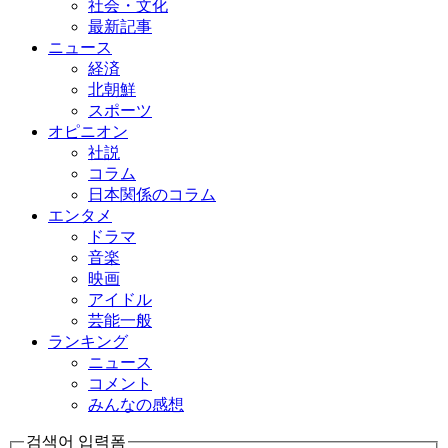
社会・文化
最新記事
ニュース
経済
北朝鮮
スポーツ
オピニオン
社説
コラム
日本関係のコラム
エンタメ
ドラマ
音楽
映画
アイドル
芸能一般
ランキング
ニュース
コメント
みんなの感想
검색어 입력폼