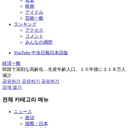
音楽
映画
アイドル
芸能一般
ランキング
アクセス
コメント
みんなの感想
YouTube 中央日報日本語版
経済一般
韓国で深刻な高齢化…生産年齢人口、１０年後に２１８万人
減少
공유하기
공유하기
공유하기
검색 열기
전체 카테고리 메뉴
ニュース
政治
国際・日本