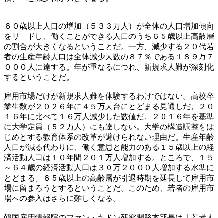
６０歳以上人口の増加（５３３万人）が全体の人口増加傾向
をリードし、働くことができる人口のうち６５歳以上高齢層
の割合が大きくなるということだ。一方、減少する２０代若
者の生産年齢人口は全体減少人数の８７％である１８９万７
０００人に達する。年が重なるにつれ、新規求人難が深刻化
するということだ。
雇用市場だけが新規求人難を体験するわけではない。高校卒
業生数が２０２６年に４５万人台にとどまる見通しだ。２０
１６年に比べて１６万人減少した数値だ。２０１６年を基準
に大学定員（５２万人）にも達しない。大学の構造調整をは
じめとする教育体系の改革が避けられない理由だ。生産年齢
人口が減る代わりに、働く意思と能力のある１５歳以上の経
済活動人口は１０年間２０１万人増加する。ところで、１５
～６４歳の経済活動人口は３０万２０００人増加する水準に
とどまる。６５歳以上の高齢層が引退時期を延長して雇用市
場に留まろうとするということだ。このため、若者の雇用市
場への参入はさらに難しくなる。
韓国雇用情報院のファン・キドン研究開発本部長は「若者人