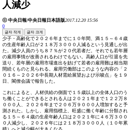
人減少
ⓒ 中央日報/中央日報日本語版
2017.12.20 15:56
0
글자 작게
글자 크게
少子・高齢化で２０２６年までに１０年間、満１５～６４歳
の生産年齢人口が２１８万３０００人減るという見通しが出
た。減少人員のうち８７％が２０代若者だ。それでも若年層
の雇用事情が改善されるわけでもない。高齢人口が引退を先
送り、若年層の雇用市場進出を妨げて若者の雇用難は相当期
間続くものと見られる。雇用労働部はこのような内容の「２
０１６～２０２６中長期人材需給展望および示唆点」を１９
日、閣僚会議で報告した。
これによると、人材供給の側面で１５歳以上の全体人口のう
ち働くことができるとされる人は２０２１年まで１２２万８
０００人、２０２６年まで２０６万９０００人増加すると予
測された。しかし、雇用指標上、旺盛に働く年齢に分類され
る１５～６４歳の生産年齢人口は２０２１年に４６万３００
０人減少し、２０２６年には２１８万３０００人（１０年累
積）へと減少幅が大きくなる。