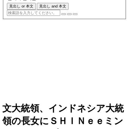
見出し or 本文
見出し and 本文
文大統領、インドネシア大統
領の長女にＳＨＩＮｅｅミン