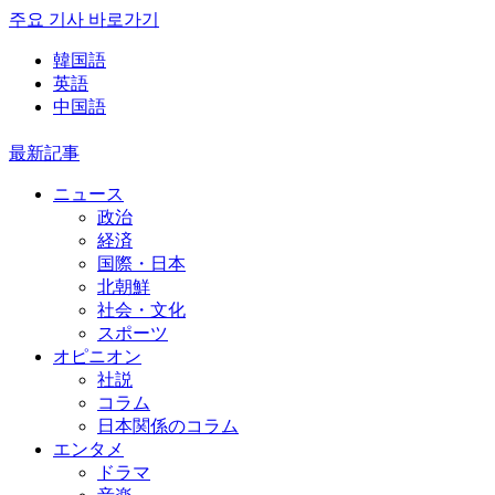
주요 기사 바로가기
韓国語
英語
中国語
最新記事
ニュース
政治
経済
国際・日本
北朝鮮
社会・文化
スポーツ
オピニオン
社説
コラム
日本関係のコラム
エンタメ
ドラマ