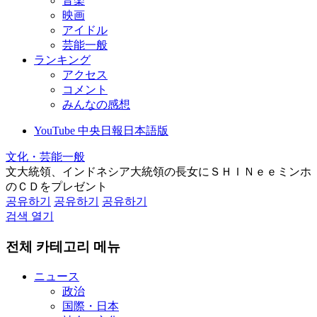
音楽
映画
アイドル
芸能一般
ランキング
アクセス
コメント
みんなの感想
YouTube 中央日報日本語版
文化・芸能一般
文大統領、インドネシア大統領の長女にＳＨＩＮｅｅミンホ
のＣＤをプレゼント
공유하기
공유하기
공유하기
검색 열기
전체 카테고리 메뉴
ニュース
政治
国際・日本