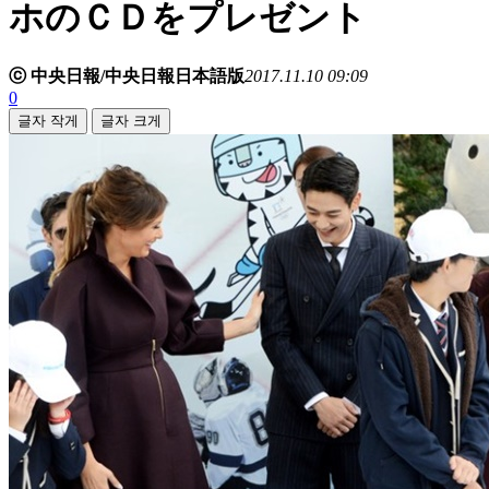
ホのＣＤをプレゼント
ⓒ 中央日報/中央日報日本語版
2017.11.10 09:09
0
글자 작게
글자 크게