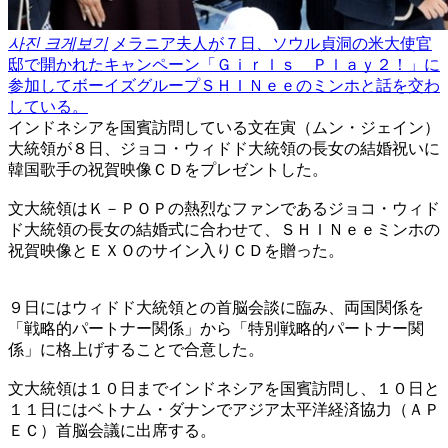
사진 크게보기
メラニア夫人が７日、ソウル貞洞の米大使官
邸で開かれたキャンペーン「Ｇｉｒｌｓ Ｐｌａｙ２！」に
参加してボーイズグループＳＨＩＮｅｅのミンホと話を交わ
している。
インドネシアを国賓訪問している文在寅（ムン・ジェイン）
大統領が８日、ジョコ・ウィドド大統領の長女の結婚祝いに
韓国歌手の祝賀映像ＣＤをプレゼントした。
文大統領はＫ－ＰＯＰの熱烈なファンであるジョコ・ウィド
ド大統領の長女の結婚式に合わせて、ＳＨＩＮｅｅミンホの
祝賀映像とＥＸＯのサイン入りＣＤを贈った。
９日にはウィドド大統領との首脳会談に臨み、両国関係を
「戦略的パートナー関係」から「特別戦略的パートナー関
係」に格上げすることで合意した。
文大統領は１０日までインドネシアを国賓訪問し、１０日と
１１日にはベトナム・ダナンでアジア太平洋経済協力（ＡＰ
ＥＣ）首脳会議に出席する。