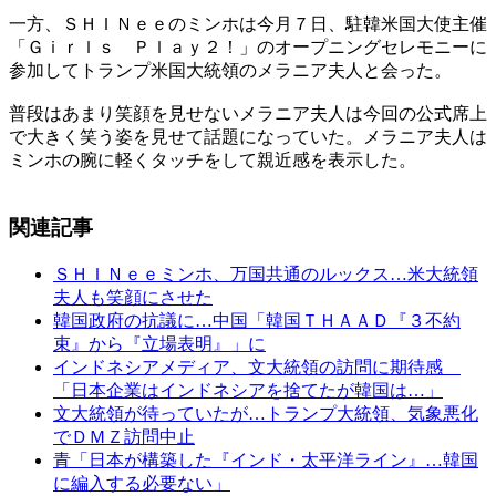
一方、ＳＨＩＮｅｅのミンホは今月７日、駐韓米国大使主催
「Ｇｉｒｌｓ Ｐｌａｙ２！」のオープニングセレモニーに
参加してトランプ米国大統領のメラニア夫人と会った。
普段はあまり笑顔を見せないメラニア夫人は今回の公式席上
で大きく笑う姿を見せて話題になっていた。メラニア夫人は
ミンホの腕に軽くタッチをして親近感を表示した。
関連記事
ＳＨＩＮｅｅミンホ、万国共通のルックス…米大統領
夫人も笑顔にさせた
韓国政府の抗議に…中国「韓国ＴＨＡＡＤ『３不約
束』から『立場表明』」に
インドネシアメディア、文大統領の訪問に期待感
「日本企業はインドネシアを捨てたが韓国は…」
文大統領が待っていたが…トランプ大統領、気象悪化
でＤＭＺ訪問中止
青「日本が構築した『インド・太平洋ライン』…韓国
に編入する必要ない」