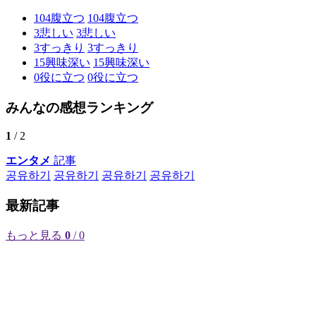
104
腹立つ
104
腹立つ
3
悲しい
3
悲しい
3
すっきり
3
すっきり
15
興味深い
15
興味深い
0
役に立つ
0
役に立つ
みんなの感想ランキング
1
/ 2
エンタメ
記事
공유하기
공유하기
공유하기
공유하기
最新記事
もっと見る
0
/ 0