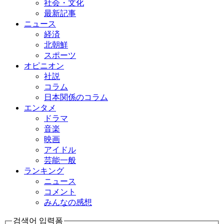
社会・文化
最新記事
ニュース
経済
北朝鮮
スポーツ
オピニオン
社説
コラム
日本関係のコラム
エンタメ
ドラマ
音楽
映画
アイドル
芸能一般
ランキング
ニュース
コメント
みんなの感想
검색어 입력폼