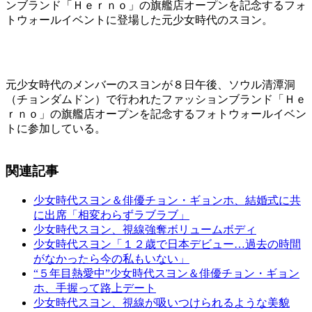
ンブランド「Ｈｅｒｎｏ」の旗艦店オープンを記念するフォ
トウォールイベントに登場した元少女時代のスヨン。
元少女時代のメンバーのスヨンが８日午後、ソウル清潭洞
（チョンダムドン）で行われたファッションブランド「Ｈｅ
ｒｎｏ」の旗艦店オープンを記念するフォトウォールイベン
トに参加している。
関連記事
少女時代スヨン＆俳優チョン・ギョンホ、結婚式に共
に出席「相変わらずラブラブ」
少女時代スヨン、視線強奪ボリュームボディ
少女時代スヨン「１２歳で日本デビュー…過去の時間
がなかったら今の私もいない」
“５年目熱愛中”少女時代スヨン＆俳優チョン・ギョン
ホ、手握って路上デート
少女時代スヨン、視線が吸いつけられるような美貌