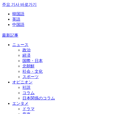
주요 기사 바로가기
韓国語
英語
中国語
最新記事
ニュース
政治
経済
国際・日本
北朝鮮
社会・文化
スポーツ
オピニオン
社説
コラム
日本関係のコラム
エンタメ
ドラマ