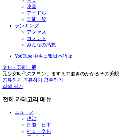
音楽
映画
アイドル
芸能一般
ランキング
アクセス
コメント
みんなの感想
YouTube 中央日報日本語版
文化・芸能一般
元少女時代のスヨン、ますます磨きのかかるその美貌
공유하기
공유하기
공유하기
검색 열기
전체 카테고리 메뉴
ニュース
政治
国際・日本
社会・文化