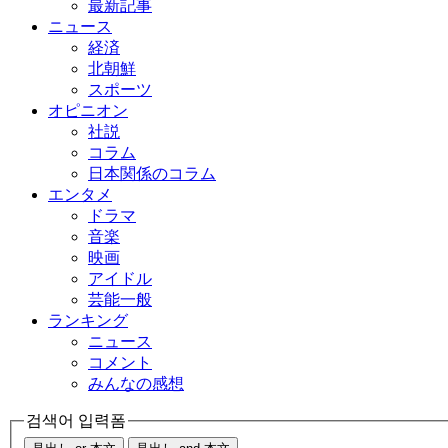
最新記事
ニュース
経済
北朝鮮
スポーツ
オピニオン
社説
コラム
日本関係のコラム
エンタメ
ドラマ
音楽
映画
アイドル
芸能一般
ランキング
ニュース
コメント
みんなの感想
검색어 입력폼