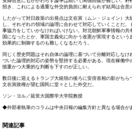
安婦合意にもかかわらず論争は続いて関係回復が難しい。朴
招き、これによる過重な外交的負担に耐えられず結局は合意
したがって対日政策の出発点は文在寅（ムン・ジェイン）大
し、それぞれの領域の論理に合わせて対応していくことだ。
事協力をしていかなければいけない。対北朝鮮軍事情報の共
国になったとか、軍国主義化に向かう改憲が実現するという
効果的に制御するのも難しくなるだろう。
同じく歴史問題はそれ自体の論理に基づいて分離対応しなけ
づいた論理的対応の姿勢を堅持する必要がある。現在稼働中
慎重かつ大乗的な判断を下すのが正しい。
数日後に迎えるトランプ大統領の後ろに安倍首相の影がちら
文在寅政権が望む国民に堂々とした外交だ。
ソン・ヨル／延世大国際学大学院教授
◆外部者執筆のコラムは中央日報の編集方針と異なる場合が
関連記事