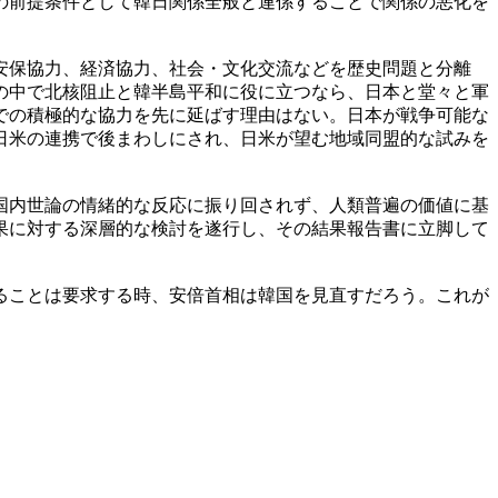
の前提条件として韓日関係全般と連係することで関係の悪化を
安保協力、経済協力、社会・文化交流などを歴史問題と分離
の中で北核阻止と韓半島平和に役に立つなら、日本と堂々と軍
での積極的な協力を先に延ばす理由はない。日本が戦争可能な
日米の連携で後まわしにされ、日米が望む地域同盟的な試みを
国内世論の情緒的な反応に振り回されず、人類普遍の価値に基
果に対する深層的な検討を遂行し、その結果報告書に立脚して
ることは要求する時、安倍首相は韓国を見直すだろう。これが