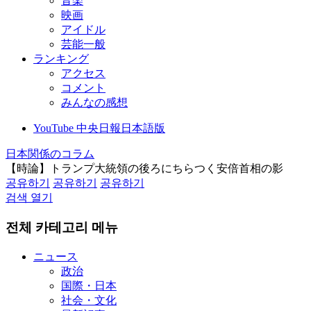
音楽
映画
アイドル
芸能一般
ランキング
アクセス
コメント
みんなの感想
YouTube 中央日報日本語版
日本関係のコラム
【時論】トランプ大統領の後ろにちらつく安倍首相の影
공유하기
공유하기
공유하기
검색 열기
전체 카테고리 메뉴
ニュース
政治
国際・日本
社会・文化