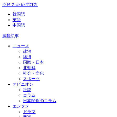
주요 기사 바로가기
韓国語
英語
中国語
最新記事
ニュース
政治
経済
国際・日本
北朝鮮
社会・文化
スポーツ
オピニオン
社説
コラム
日本関係のコラム
エンタメ
ドラマ