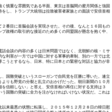
強く慎重な雰囲気である半面、東京は首脳間の蜜月関係と強固
待をし、トランプ大統領は拉致被害者家族との面談で安倍首相
て２番目に首脳会談を実現させた。その後、なんと１６回もの
ンプ政権の取引的な接近のため多くの同盟国が懸念を抱く中、
電話会談の内容の多くは日米問題ではなく、北朝鮮の核・ミサ
的な利害が一方では中国に対する軍事的牽制、別の一方では北
導こうとするなら、日米、特に日本との緊密な対話と協力が非
し、国難突破というスローガンで自民党を圧勝に導いた。連立
うよりも野党の分裂と乱立のおかげだった。朝日新聞の１０月
相を信頼しない」と答え、安倍首相の再任に対する支持は３
いう国難の突破に全力を注がなければいけない状況だ。これは
化以来最悪の状態に転落し、２０１５年１２月２８日の韓日慰