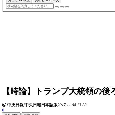
見出し or 本文
見出し and 本文
【時論】トランプ大統領の後
ⓒ 中央日報/中央日報日本語版
2017.11.04 13:38
0