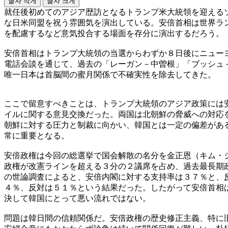
글자 작게
글자 크게
就任後初めてのアジア歴訪となるトランプ米大統領を迎える
な日米同盟を祝う雰囲気を演出している。安倍首相は世界ラ
を配慮するなど意気投合する場面を存分に演出するだろう。
安倍首相はトランプ大統領の当選からわずか８日後にニュー
電話会談を通じて、過去の「レーガン－中曽根」「ブッシュ
唯一日本は首脳間の蜜月関係で不確実性を除去してきた。
ここで留意すべきことは、トランプ大統領のアジア政策には
イルに関する意見交換だった。両国は北朝鮮の脅威への対応
朝鮮に対する圧力と制裁に向かい、韓国とは一定の偏差があ
常に重要となる。
安倍政権は今回の総選挙で国会解散の名分を金正恩（キム・
政権が改憲ラインを超える３分の２議席を占め、過去最長期
の世論調査によると、安倍内閣に対する支持率は３７％と、
４％、反対は５１％という結果だった。したがって安倍首相
決して韓国にとって悪い流れではない。
問題は韓日間の信頼関係だ。安倍政権の歴史修正主義、特に