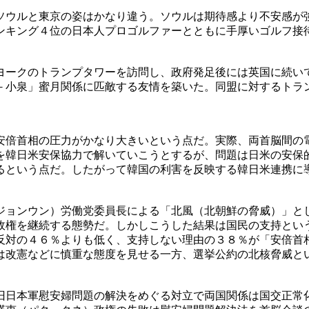
ソウルと東京の姿はかなり違う。ソウルは期待感より不安感が
ンキング４位の日本人プロゴルファーとともに手厚いゴルフ接
ヨークのトランプタワーを訪問し、政府発足後には英国に続い
－小泉」蜜月関係に匹敵する友情を築いた。同盟に対するトラ
安倍首相の圧力がかなり大きいという点だ。実際、両首脳間の
を韓日米安保協力で解いていこうとするが、問題は日米の安保
るという点だ。したがって韓国の利害を反映する韓日米連携に
ジョンウン）労働党委員長による「北風（北朝鮮の脅威）」と
政権を継続する態勢だ。しかしこうした結果は国民の支持とい
反対の４６％よりも低く、支持しない理由の３８％が「安倍首
は改憲などに慎重な態度を見せる一方、選挙公約の北核脅威と
旧日本軍慰安婦問題の解決をめぐる対立で両国関係は国交正常