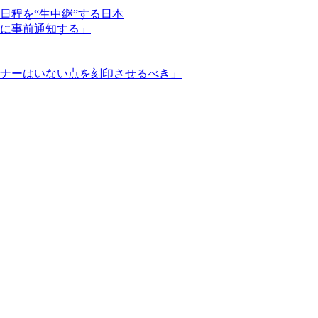
日程を“生中継”する日本
に事前通知する」
ナーはいない点を刻印させるべき」