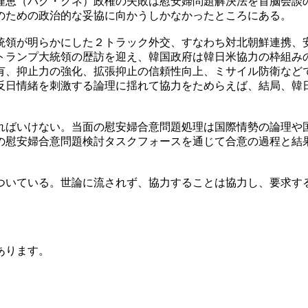
槿恵（パク・クネ）政権の失敗は慰安婦問題解決法を首脳会談
のための政治的な妥協に向かうしかなかったところにある。
統領が明らかにした２トラック外交、すなわち対北朝鮮連携、
トランプ大統領の歴訪を迎え、韓国政府は韓日米協力の枠組み
有、抑止力の強化、拡張抑止の信頼性向上、ミサイル防衛など
反日情緒を刺激する論理に揺れて協力をためらえば、結局、韓
ればいけない。当面の慰安婦合意問題処理は国際情勢の論理や
の慰安婦合意問題検討タスクフォースを通じて合意の過程と結
ついている。世論に流されず、協力することは協力し、要求す
あります。