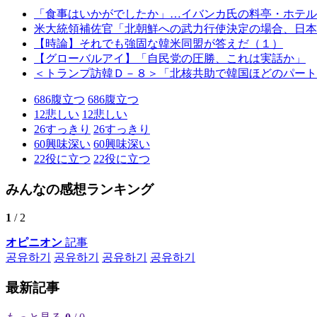
「食事はいかがでしたか」…イバンカ氏の料亭・ホテル
米大統領補佐官「北朝鮮への武力行使決定の場合、日本
【時論】それでも強固な韓米同盟が答えだ（１）
【グローバルアイ】「自民党の圧勝、これは実話か」
＜トランプ訪韓Ｄ－８＞「北核共助で韓国ほどのパート
686
腹立つ
686
腹立つ
12
悲しい
12
悲しい
26
すっきり
26
すっきり
60
興味深い
60
興味深い
22
役に立つ
22
役に立つ
みんなの感想ランキング
1
/ 2
オピニオン
記事
공유하기
공유하기
공유하기
공유하기
最新記事