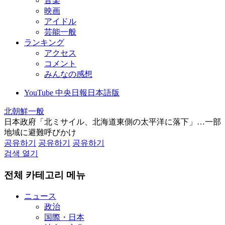
音楽
映画
アイドル
芸能一般
ランキング
アクセス
コメント
みんなの感想
YouTube 中央日報日本語版
北朝鮮一般
日本政府「北ミサイル、北海道東側の太平洋に落下」…一部
地域に避難呼びかけ
공유하기
공유하기
공유하기
검색 열기
전체 카테고리 메뉴
ニュース
政治
国際・日本