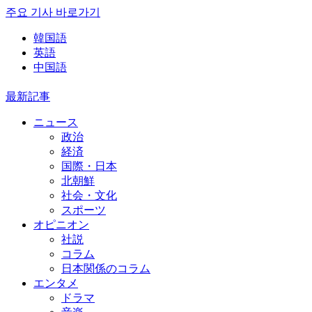
주요 기사 바로가기
韓国語
英語
中国語
最新記事
ニュース
政治
経済
国際・日本
北朝鮮
社会・文化
スポーツ
オピニオン
社説
コラム
日本関係のコラム
エンタメ
ドラマ