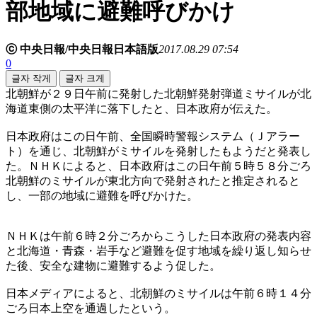
部地域に避難呼びかけ
ⓒ 中央日報/中央日報日本語版
2017.08.29 07:54
0
글자 작게
글자 크게
北朝鮮が２９日午前に発射した北朝鮮発射弾道ミサイルが北
海道東側の太平洋に落下したと、日本政府が伝えた。
日本政府はこの日午前、全国瞬時警報システム（Ｊアラー
ト）を通じ、北朝鮮がミサイルを発射したもようだと発表し
た。ＮＨＫによると、日本政府はこの日午前５時５８分ごろ
北朝鮮のミサイルが東北方向で発射されたと推定されると
し、一部の地域に避難を呼びかけた。
ＮＨＫは午前６時２分ごろからこうした日本政府の発表内容
と北海道・青森・岩手など避難を促す地域を繰り返し知らせ
た後、安全な建物に避難するよう促した。
日本メディアによると、北朝鮮のミサイルは午前６時１４分
ごろ日本上空を通過したという。