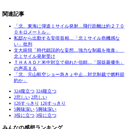
関連記事
「北、東海に弾道ミサイル発射…飛行距離は約２７０
０キロメートル」
私邸から出勤する安倍首相…「北ミサイル危機感な
い」批判
文大統領「時代錯誤的な妄想…強力な制裁を推進」
北ミサイル発射受け
ＴＨＡＡＤと米中対立で崩れた信頼…「国益最優先」
の声高まる
「北、元山航空ショー急きょ中止…対北制裁で燃料節
約か」
324
腹立つ
324
腹立つ
2
悲しい
2
悲しい
126
すっきり
126
すっきり
5
興味深い
5
興味深い
3
役に立つ
3
役に立つ
みんなの感想ランキング