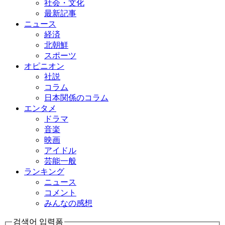
社会・文化
最新記事
ニュース
経済
北朝鮮
スポーツ
オピニオン
社説
コラム
日本関係のコラム
エンタメ
ドラマ
音楽
映画
アイドル
芸能一般
ランキング
ニュース
コメント
みんなの感想
검색어 입력폼