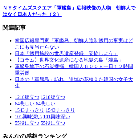
ＮＹタイムズスクエア「軍艦島」広報映像の人物 朝鮮人で
はなく日本人だった（２）
関連記事
韓国広報専門家「軍艦島、朝鮮人強制徴用の事実はど
こにも見当たらない」
日本「徴用施設の世界遺産登録、妥協しよう」
【コラム】世界文化遺産になる地獄の島「端島」
軍艦島地下の石炭採掘、韓国人６００人一日１２時間
重労働
日本の「軍艦島」訪れ、追悼の花植えた韓国の女子大
生
1218
腹立つ
1218
腹立つ
64
悲しい
64
悲しい
1543
すっきり
1543
すっきり
101
興味深い
101
興味深い
55
役に立つ
55
役に立つ
みんなの感想ランキング