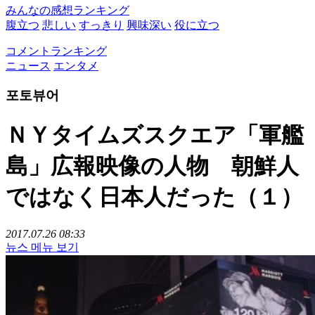
みんなの感想ランキング
腹立つ
悲しい
すっきり
興味深い
役に立つ
コメントランキング
ニュース
エンタメ
포토뷰어
ＮＹタイムズスクエア「軍艦
島」広報映像の人物 朝鮮人
ではなく日本人だった（１）
2017.07.26 08:33
뉴스 메뉴 보기