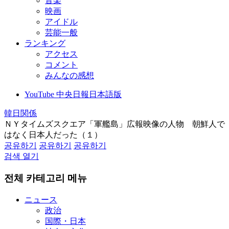
音楽
映画
アイドル
芸能一般
ランキング
アクセス
コメント
みんなの感想
YouTube 中央日報日本語版
韓日関係
ＮＹタイムズスクエア「軍艦島」広報映像の人物 朝鮮人で
はなく日本人だった（１）
공유하기
공유하기
공유하기
검색 열기
전체 카테고리 메뉴
ニュース
政治
国際・日本