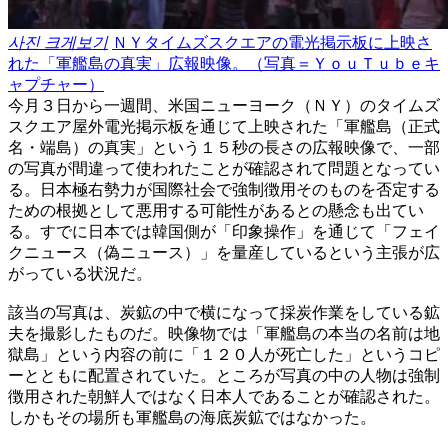
사진 크게보기
ＮＹタイムズスクエアの電光掲示板に上映さ
れた「軍艦島の真実」広報映像。（写真＝ＹｏｕＴｕｂｅキ
ャプチャー）
今月３日から一週間、米国ニューヨーク（ＮＹ）のタイムズ
スクエア屋外電光掲示板を通じて上映された「軍艦島（正式
名・端島）の真実」という１５秒の長さの広報映像で、一部
の写真が間違って使われたことが確認されて問題となってい
る。日本極右勢力が国際社会で強制徴用そのものを否定する
ための根拠として悪用する可能性があるとの懸念も出てい
る。すでに日本では韓国側が「印象操作」を通じて「フェイ
クニュース（偽ニュース）」を量産しているという主張が広
がっている状況だ。
該当の写真は、炭鉱の中で横になって採炭作業をしている鉱
夫を撮影したものだ。映像物では「軍艦島の本当の名前は地
獄島」という内容の前に「１２０人が死亡した」というコピ
ーとともに配置されていた。ところが写真の中の人物は強制
徴用された朝鮮人ではなく日本人であることが確認された。
しかもその場所も軍艦島の海底炭鉱ではなかった。