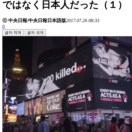
ではなく日本人だった（１）
ⓒ 中央日報/中央日報日本語版
2017.07.26 08:33
0
글자 작게
글자 크게