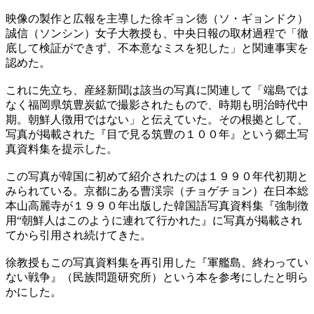
映像の製作と広報を主導した徐ギョン徳（ソ・ギョンドク）
誠信（ソンシン）女子大教授も、中央日報の取材過程で「徹
底して検証ができず、不本意なミスを犯した」と関連事実を
認めた。
これに先立ち、産経新聞は該当の写真に関連して「端島では
なく福岡県筑豊炭鉱で撮影されたもので、時期も明治時代中
期。朝鮮人徴用ではない」と伝えていた。その根拠として、
写真が掲載された『目で見る筑豊の１００年』という郷土写
真資料集を提示した。
この写真が韓国に初めて紹介されたのは１９９０年代初期と
みられている。京都にある曹渓宗（チョゲチョン）在日本総
本山高麗寺が１９９０年出版した韓国語写真資料集『強制徴
用“朝鮮人はこのように連れて行かれた』に写真が掲載され
てから引用され続けてきた。
徐教授もこの写真資料集を再引用した『軍艦島、終わってい
ない戦争』（民族問題研究所）という本を参考にしたと明ら
かにした。