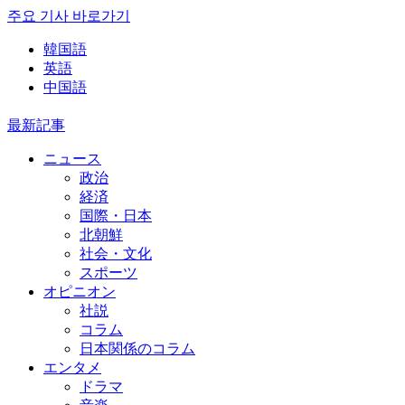
주요 기사 바로가기
韓国語
英語
中国語
最新記事
ニュース
政治
経済
国際・日本
北朝鮮
社会・文化
スポーツ
オピニオン
社説
コラム
日本関係のコラム
エンタメ
ドラマ