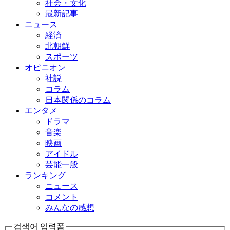
社会・文化
最新記事
ニュース
経済
北朝鮮
スポーツ
オピニオン
社説
コラム
日本関係のコラム
エンタメ
ドラマ
音楽
映画
アイドル
芸能一般
ランキング
ニュース
コメント
みんなの感想
검색어 입력폼