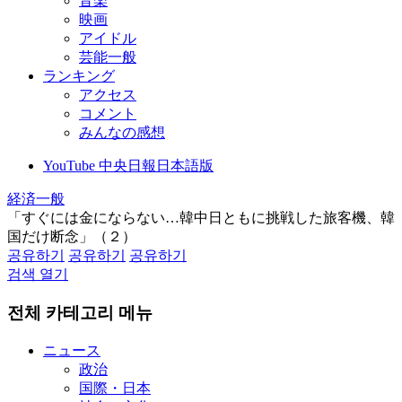
音楽
映画
アイドル
芸能一般
ランキング
アクセス
コメント
みんなの感想
YouTube 中央日報日本語版
経済一般
「すぐには金にならない…韓中日ともに挑戦した旅客機、韓
国だけ断念」（２）
공유하기
공유하기
공유하기
검색 열기
전체 카테고리 메뉴
ニュース
政治
国際・日本