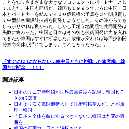
ことを知りさまざまな大きなプロジェクトにパートナーとし
て加えた。中国も同様だ。韓国も１９９５年ごろに中国・日
本とパートナーを結んで４００億規模の予算を３年間投資し
て中型航空機設計技術を開発しようとした。その時からでも
しっかりやれば良かった。しかし工場立地問題で共同開発は
失敗に終わった。中国と日本はその後も技術開発に力を入れ
てきたが韓国はすぐに断念した。政権が変われば毎回技術開
発方向全体が揺れてしまう。これもそうだった」。
「すぐにはにならない…韓中日ともに挑戦した旅客機、韓
国だけ断念」（１）
関連記事
日本のリニア新幹線が世界最高速度を記録…韓国ＫＴ
Ｘのほぼ倍
日本より安く戦闘機購入して技術移転望んだことが無
理＝韓国
「日本人全体を敵にするべきでない…韓国は豹変の勇
断を」
韓国の軍事力、日本に逆転された