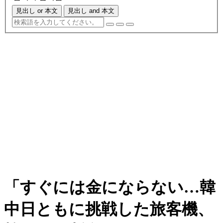
見出し or 本文
見出し and 本文
「すぐには金にならない…韓
中日ともに挑戦した旅客機、