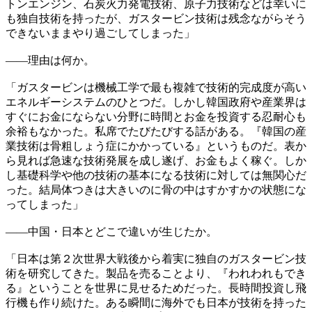
トンエンジン、石炭火力発電技術、原子力技術などは幸いに
も独自技術を持ったが、ガスタービン技術は残念ながらそう
できないままやり過ごしてしまった」
――理由は何か。
「ガスタービンは機械工学で最も複雑で技術的完成度が高い
エネルギーシステムのひとつだ。しかし韓国政府や産業界は
すぐにお金にならない分野に時間とお金を投資する忍耐心も
余裕もなかった。私席でたびたびする話がある。『韓国の産
業技術は骨粗しょう症にかかっている』というものだ。表か
ら見れば急速な技術発展を成し遂げ、お金もよく稼ぐ。しか
し基礎科学や他の技術の基本になる技術に対しては無関心だ
った。結局体つきは大きいのに骨の中はすかすかの状態にな
ってしまった」
――中国・日本とどこで違いが生じたか。
「日本は第２次世界大戦後から着実に独自のガスタービン技
術を研究してきた。製品を売ることより、『われわれもでき
る』ということを世界に見せるためだった。長時間投資し飛
行機も作り続けた。ある瞬間に海外でも日本が技術を持った