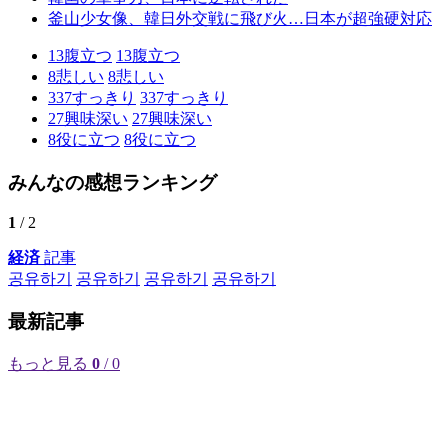
釜山少女像、韓日外交戦に飛び火…日本が超強硬対応
13
腹立つ
13
腹立つ
8
悲しい
8
悲しい
337
すっきり
337
すっきり
27
興味深い
27
興味深い
8
役に立つ
8
役に立つ
みんなの感想ランキング
1
/ 2
経済
記事
공유하기
공유하기
공유하기
공유하기
最新記事
もっと見る
0
/ 0