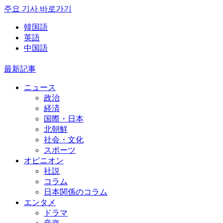
주요 기사 바로가기
韓国語
英語
中国語
最新記事
ニュース
政治
経済
国際・日本
北朝鮮
社会・文化
スポーツ
オピニオン
社説
コラム
日本関係のコラム
エンタメ
ドラマ