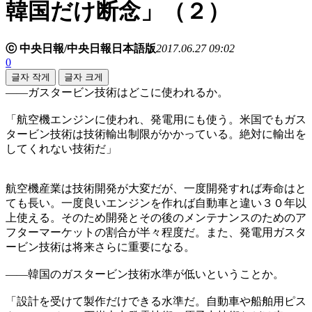
韓国だけ断念」（２）
ⓒ 中央日報/中央日報日本語版
2017.06.27 09:02
0
글자 작게
글자 크게
――ガスタービン技術はどこに使われるか。
「航空機エンジンに使われ、発電用にも使う。米国でもガス
タービン技術は技術輸出制限がかかっている。絶対に輸出を
してくれない技術だ」
航空機産業は技術開発が大変だが、一度開発すれば寿命はと
ても長い。一度良いエンジンを作れば自動車と違い３０年以
上使える。そのため開発とその後のメンテナンスのためのア
フターマーケットの割合が半々程度だ。また、発電用ガスタ
ービン技術は将来さらに重要になる。
――韓国のガスタービン技術水準が低いということか。
「設計を受けて製作だけできる水準だ。自動車や船舶用ピス