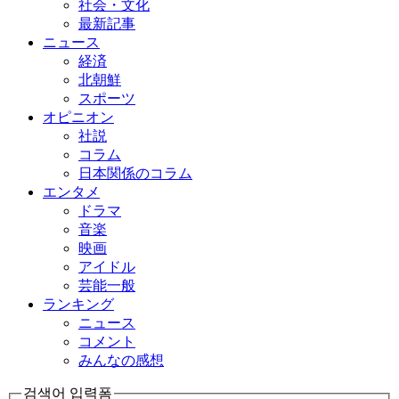
社会・文化
最新記事
ニュース
経済
北朝鮮
スポーツ
オピニオン
社説
コラム
日本関係のコラム
エンタメ
ドラマ
音楽
映画
アイドル
芸能一般
ランキング
ニュース
コメント
みんなの感想
검색어 입력폼