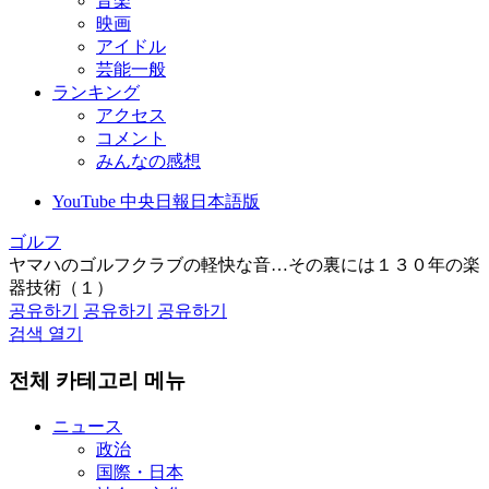
音楽
映画
アイドル
芸能一般
ランキング
アクセス
コメント
みんなの感想
YouTube 中央日報日本語版
ゴルフ
ヤマハのゴルフクラブの軽快な音…その裏には１３０年の楽
器技術（１）
공유하기
공유하기
공유하기
검색 열기
전체 카테고리 메뉴
ニュース
政治
国際・日本