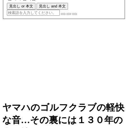
見出し or 本文
見出し and 本文
ヤマハのゴルフクラブの軽快
な音…その裏には１３０年の