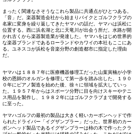
まったく関連なさそうなこれら製品に共通点がひとつある。
「音」だ。楽器製造会社から始まりバイクとゴルフクラブの
名家に変身を繰り返してきたヤマハの話だ。ヤマハは浜松に
位置する。西に浜名湖と北に天竜川が出会う所だ。水路が開
かれ古くから楽器製造業が発達した。ヤマハをはじめ世界的
な楽器ブランドであるローランドやカワイの本社もここにあ
る。ユネスコが浜松を音楽分野の創造都市に指定した理由
だ。
ヤマハは１８８７年に医療機器修理工だった山葉寅楠が小学
校の恩師のオルガンを修理して第一歩を踏み出した。１９０
０年にピアノ製造を始めた後、徐々に領域を拡大していっ
た。１９５７年からはスポーツ分野に目を向けスキーやテニ
ス用品を製作し、１９８２年にはゴルフクラブまで開発する
に至った。
ヤマハゴルフの最初の製品は大きく軽いカーボンヘッドで作
られたドライバー「イグザンプラー」だった。世界初のカー
ボンヘッド製品であるイグザンプラーは柿の木で作ったクラ