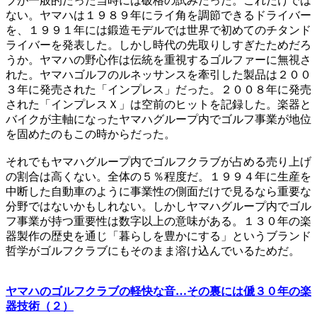
ブが一般的だった当時には破格の試みだった。これだけでは
ない。ヤマハは１９８９年にライ角を調節できるドライバー
を、１９９１年には鍛造モデルでは世界で初めてのチタンド
ライバーを発表した。しかし時代の先取りしすぎたためだろ
うか。ヤマハの野心作は伝統を重視するゴルファーに無視さ
れた。ヤマハゴルフのルネッサンスを牽引した製品は２００
３年に発売された「インプレス」だった。２００８年に発売
された「インプレスＸ」は空前のヒットを記録した。楽器と
バイクが主軸になったヤマハグループ内でゴルフ事業が地位
を固めたのもこの時からだった。
それでもヤマハグループ内でゴルフクラブが占める売り上げ
の割合は高くない。全体の５％程度だ。１９９４年に生産を
中断した自動車のように事業性の側面だけで見るなら重要な
分野ではないかもしれない。しかしヤマハグループ内でゴル
フ事業が持つ重要性は数字以上の意味がある。１３０年の楽
器製作の歴史を通じ「暮らしを豊かにする」というブランド
哲学がゴルフクラブにもそのまま溶け込んでいるためだ。
ヤマハのゴルフクラブの軽快な音…その裏には傂３０年の楽
器技術（２）