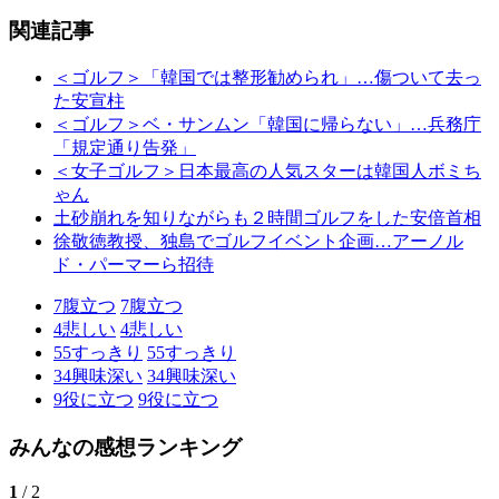
関連記事
＜ゴルフ＞「韓国では整形勧められ」…傷ついて去っ
た安宣柱
＜ゴルフ＞ベ・サンムン「韓国に帰らない」…兵務庁
「規定通り告発」
＜女子ゴルフ＞日本最高の人気スターは韓国人ボミち
ゃん
土砂崩れを知りながらも２時間ゴルフをした安倍首相
徐敬徳教授、独島でゴルフイベント企画…アーノル
ド・パーマーら招待
7
腹立つ
7
腹立つ
4
悲しい
4
悲しい
55
すっきり
55
すっきり
34
興味深い
34
興味深い
9
役に立つ
9
役に立つ
みんなの感想ランキング
1
/ 2