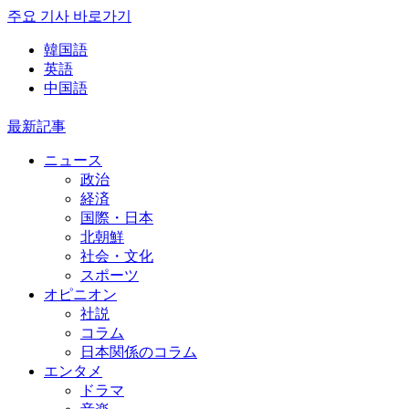
주요 기사 바로가기
韓国語
英語
中国語
最新記事
ニュース
政治
経済
国際・日本
北朝鮮
社会・文化
スポーツ
オピニオン
社説
コラム
日本関係のコラム
エンタメ
ドラマ