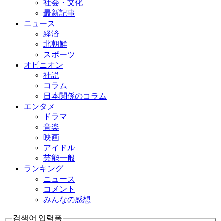
社会・文化
最新記事
ニュース
経済
北朝鮮
スポーツ
オピニオン
社説
コラム
日本関係のコラム
エンタメ
ドラマ
音楽
映画
アイドル
芸能一般
ランキング
ニュース
コメント
みんなの感想
검색어 입력폼