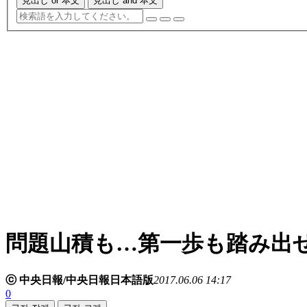
見出し or 本文
見出し and 本文
問題山積も…第一歩も踏み出
ⓒ 中央日報/中央日報日本語版
2017.06.06 14:17
0