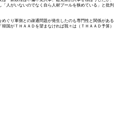
し「人がいないのでなく自ら人材プールを狭めている」と批判
をめぐり軍側との疎通問題が発生したのも専門性と関係がある
「韓国がＴＨＡＡＤを望まなければ我々は（ＴＨＡＡＤ予算）