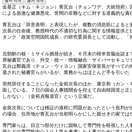
글자 작게
글자 크게
金基正（キム・キジョン）青瓦台（チョンワデ、大統領府）
による急激な健康悪化、世間の非難などに対する道義的な責
青瓦台は「辞意表明」と表現したが、複数の消息筋によると
次長の任命後、教授時代の不適切な行為に関する情報提供と
タンク「政策空間国民成長」の研究委員長として活動し、「
北朝鮮の核・ミサイル挑発が続き、６月末の韓米首脳会談ま
席秘書官であり、外交・統一・情報融合・サイバーセキュリ
瓦台は鄭義溶（チョン・ウィヨン）国家安保室長がすべての
遣された秘書官らがいるが、業務からはほとんど手を引いた
突然辞任することになった金前次長のほか、康京和（カン・
面している。７日の国会人事聴聞会を控えて自由韓国党と正
しかない」（金裕貞報道官）という立場だ。
金前次長については検証の過程に問題があったという批判が
の場合、住所地が青瓦台が当初明らかにした親せきの家では
専門家らは、目立つ部分だけに固執して専門性を軽視した人
係などの専門性中心より人気を考慮した人事のために生じた