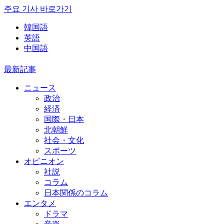
주요 기사 바로가기
韓国語
英語
中国語
最新記事
ニュース
政治
経済
国際・日本
北朝鮮
社会・文化
スポーツ
オピニオン
社説
コラム
日本関係のコラム
エンタメ
ドラマ