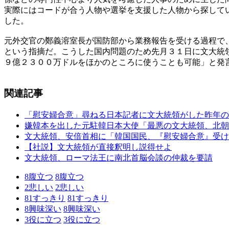
実際にはコードが合う人物や選挙を支援した人物から探して
した。
元外交官の鄭義溶室長が国防部から業務報告を受ける過程で
という指摘だ。こうした国内問題のため先月３１日に文大統
９億２３００万ドルをほかのところに使うことも可能」と発
関連記事
「慰安婦合意」尋ねる日本記者に文大統領がした昨年の
嫌韓本を出した元駐韓日本大使「最悪の文大統領、北朝
文大統領、安倍首相に「韓国国民、『慰安婦合意』受け
【社説】文大統領が直接釈明し説得せよ
文大統領、ローマ法王に南北首脳会談の仲裁を要請
8
腹立つ
8
腹立つ
2
悲しい
2
悲しい
81
すっきり
81
すっきり
8
興味深い
8
興味深い
3
役に立つ
3
役に立つ