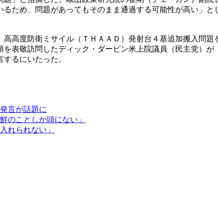
いるため、問題があってもそのまま通過する可能性が高い」と
、高高度防衛ミサイル（ＴＨＡＡＤ）発射台４基追加搬入問題
領を表敬訪問したディック・ダービン米上院議員（民主党）が
言するにいたった。
発言が話題に
鮮のことしか頭にない」
入れられない」