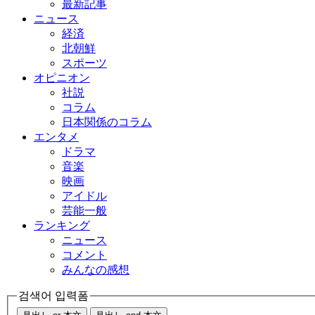
最新記事
ニュース
経済
北朝鮮
スポーツ
オピニオン
社説
コラム
日本関係のコラム
エンタメ
ドラマ
音楽
映画
アイドル
芸能一般
ランキング
ニュース
コメント
みんなの感想
검색어 입력폼