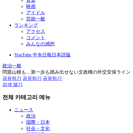
音楽
映画
アイドル
芸能一般
ランキング
アクセス
コメント
みんなの感想
YouTube 中央日報日本語版
政治一般
問題山積も…第一歩も踏み出せない文政権の外交安保ライン
공유하기
공유하기
공유하기
검색 열기
전체 카테고리 메뉴
ニュース
政治
国際・日本
社会・文化