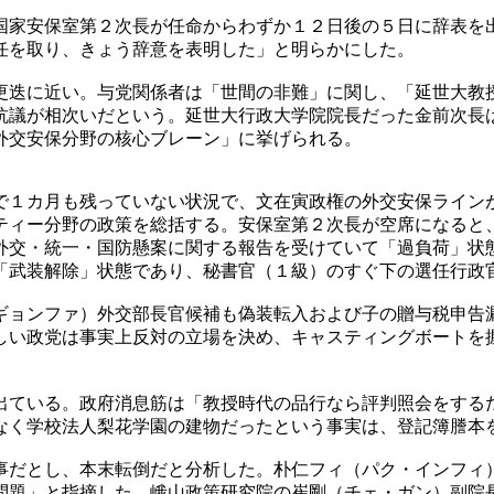
国家安保室第２次長が任命からわずか１２日後の５日に辞表を
任を取り、きょう辞意を表明した」と明らかにした。
更迭に近い。与党関係者は「世間の非難」に関し、「延世大教
抗議が相次いだという。延世大行政大学院院長だった金前次長
外交安保分野の核心ブレーン」に挙げられる。
で１カ月も残っていない状況で、文在寅政権の外交安保ライン
ティー分野の政策を総括する。安保室第２次長が空席になると
外交・統一・国防懸案に関する報告を受けていて「過負荷」状
「武装解除」状態であり、秘書官（１級）のすぐ下の選任行政
ギョンファ）外交部長官候補も偽装転入および子の贈与税申告
しい政党は事実上反対の立場を決め、キャスティングボートを
出ている。政府消息筋は「教授時代の品行なら評判照会をする
なく学校法人梨花学園の建物だったという事実は、登記簿謄本
事だとし、本末転倒だと分析した。朴仁フィ（パク・インフィ
問題」と指摘した。峨山政策研究院の崔剛（チェ・ガン）副院