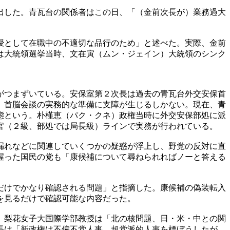
出した。青瓦台の関係者はこの日、「（金前次長が）業務過大
授として在職中の不適切な品行のため」と述べた。実際、金前
は大統領選挙当時、文在寅（ムン・ジェイン）大統領のシンク
がつまずいている。安保室第２次長は過去の青瓦台外交安保首
、首脳会談の実務的な準備に支障が生じるしかない。現在、青
態という。朴槿恵（パク・クネ）政権当時に外交安保部処に派
官（２級、部処では局長級）ラインで実務が行われている。
漏れなどに関連していくつかの疑惑が浮上し、野党の反対に直
握った国民の党も「康候補について尋ねられればノーと答える
だけでかなり確認される問題」と指摘した。康候補の偽装転入
を見るだけで確認可能な内容だった。
）梨花女子大国際学部教授は「北の核問題、日・米・中との関
長は「新政権は不偏不党人事、超党派的人事を標ぼうしたが、