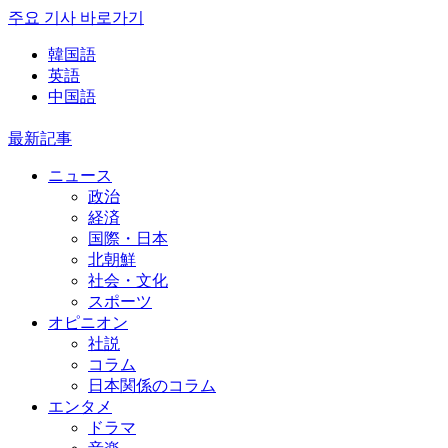
주요 기사 바로가기
韓国語
英語
中国語
最新記事
ニュース
政治
経済
国際・日本
北朝鮮
社会・文化
スポーツ
オピニオン
社説
コラム
日本関係のコラム
エンタメ
ドラマ