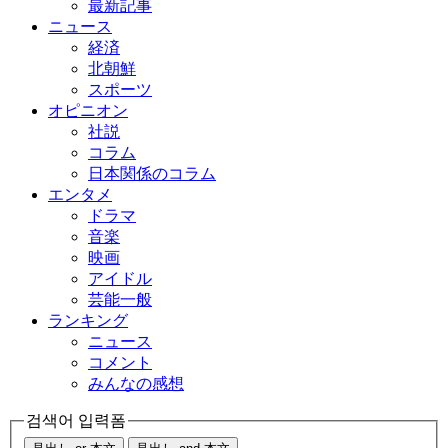
最新記事
ニュース
経済
北朝鮮
スポーツ
オピニオン
社説
コラム
日本関係のコラム
エンタメ
ドラマ
音楽
映画
アイドル
芸能一般
ランキング
ニュース
コメント
みんなの感想
검색어 입력폼