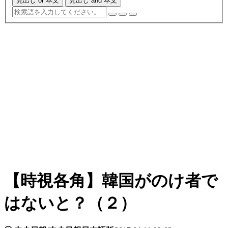
見出し or 本文
見出し and 本文
【時視各角】韓国がのけ者で
はないと？（２）