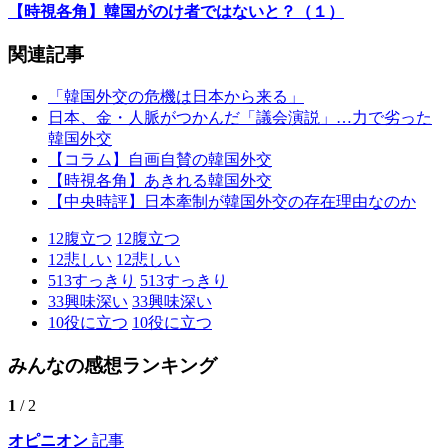
【時視各角】韓国がのけ者ではないと？（１）
関連記事
「韓国外交の危機は日本から来る」
日本、金・人脈がつかんだ「議会演説」…力で劣った
韓国外交
【コラム】自画自賛の韓国外交
【時視各角】あきれる韓国外交
【中央時評】日本牽制が韓国外交の存在理由なのか
12
腹立つ
12
腹立つ
12
悲しい
12
悲しい
513
すっきり
513
すっきり
33
興味深い
33
興味深い
10
役に立つ
10
役に立つ
みんなの感想ランキング
1
/ 2
オピニオン
記事