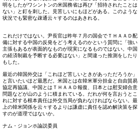
明をしたがワシントンの米国務省は再び「招待されたことは
ない」と釘を刺した。見苦しいにもほどがある。このような
状況でも緊密な疎通云々するのはあきれる。
これだけではない。尹長官は昨年７月の国会でＴＨＡＡＤ配
備に対する中国の反発をどう考えるのかという質問に「強い
主張もあるが表面的なものが現実になるものではない。中国
の経済制裁を予断する必要はない」と間違った推測をしたり
もした。
最近の韓国外交は「これほど苦しいときがあっただろうか」
と言いたいほど最悪だ。米国とは在韓米軍分担金と自由貿易
協定再協議、中国とはＴＨＡＡＤ報復、日本とは慰安婦合意
問題などが山のように積まれている。だれが何を言おうとこ
れに対する根本責任は外交当局が負わなければならない。最
上の韓米関係を云々するよりは謙虚に責任を認め解決策を探
すのが道理ではないか。
ナム・ジョンホ論説委員