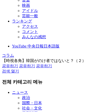
音楽
映画
アイドル
芸能一般
ランキング
アクセス
コメント
みんなの感想
YouTube 中央日報日本語版
コラム
【時視各角】韓国がのけ者ではないと？（２）
공유하기
공유하기
공유하기
검색 열기
전체 카테고리 메뉴
ニュース
政治
国際・日本
社会・文化