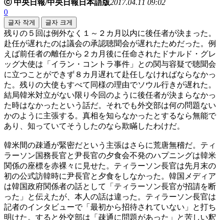
ⓒ 中央日報/中央日報日本語版
2017.04.11 09:02
0
글자 작게
글자 크게
残りの５回は例外なく１～２カ月以内に後任者が決まった。
赴任が遅れたのは議会の承認聴聞会が遅れたためだった。例
えば前任者の離任から２カ月後に任命されたドナルド・グレ
ッグ大使は「イラン・コントラ事件」との関与容疑で聴聞会
に立つことができず８カ月遅れて赴任しなければならなかっ
た。残りの大使もすべて同様の理由でソウル行きが遅れた。
結局韓米対立がない限り今回のように後任者が決まらなかっ
た時はなかったという話だ。それでも外交部は何の問題ない
かのように主張する。真相を知らなかったとするなら無能で
あり、知っていてそうしたのなら欺瞞したわけだ。
韓米間の疎通が緊密だという主張はさらに荒唐無稽だ。ティ
ラーソン国務長官と尹長官の夕食会不発のハプニングは韓米
関係の座標を赤裸々に見せた。ティラーソン長官は先月末の
初の公式訪韓時に尹長官と夕食をしなかった。韓国メディア
は韓国政府関係者の話として「ティラーソン長官が招請を断
った」と伝えたが、本人の話は違った。ティラーソン長官は
記者のインタビューで「最初から招待されていない」と打ち
明けた。すると外交部は「疎通に問題があった」と苦しい釈