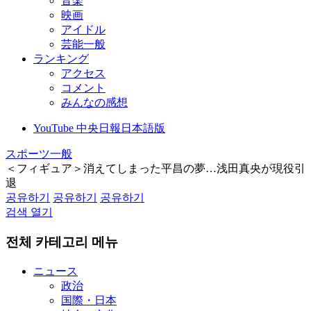
音楽
映画
アイドル
芸能一般
ランキング
アクセス
コメント
みんなの感想
YouTube 中央日報日本語版
スポーツ一般
＜フィギュア＞消えてしまった平昌の夢…浅田真央が現役引
退
공유하기
공유하기
공유하기
검색 열기
전체 카테고리 메뉴
ニュース
政治
国際・日本