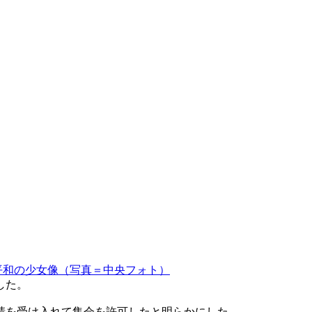
平和の少女像（写真＝中央フォト）
した。
請を受け入れて集会を許可したと明らかにした。