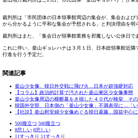
裁判所は「市民団体の日本領事館周辺の集会が、集会および
から分かるように平和な集会が予想される」と判決理由を明
裁判所はまた、「集会日が領事館業務を邪魔しない公休日で
これに伴い、釜山ギョレハナは３月１日、日本総領事館近隣
行進を行う予定だ。
関連記事
釜山少女像、韓日外交戦に飛び火…日本が超強硬対応
【コラム】政治的計算で汚された釜山東区少女像事態
釜山少女像周辺の横断幕をき損した４０代が検挙 その
韓国外交部、日本側の「釜山少女像」不満表現に…「い
【社説】釜山慰安婦少女像めぐる韓日葛藤…国益中心に
500
腹立つ
500
腹立つ
8
悲しい
8
悲しい
11
すっきり
11
すっきり