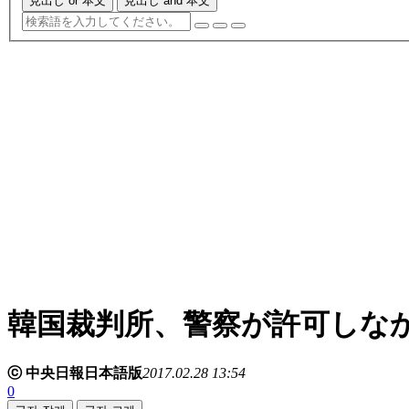
見出し or 本文
見出し and 本文
韓国裁判所、警察が許可しな
ⓒ 中央日報日本語版
2017.02.28 13:54
0