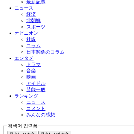
最新記事
ニュース
経済
北朝鮮
スポーツ
オピニオン
社説
コラム
日本関係のコラム
エンタメ
ドラマ
音楽
映画
アイドル
芸能一般
ランキング
ニュース
コメント
みんなの感想
검색어 입력폼