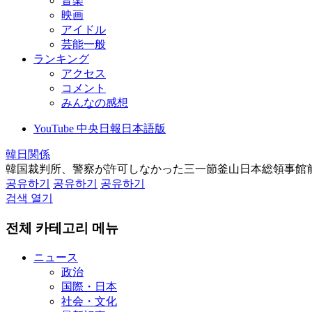
音楽
映画
アイドル
芸能一般
ランキング
アクセス
コメント
みんなの感想
YouTube 中央日報日本語版
韓日関係
韓国裁判所、警察が許可しなかった三一節釜山日本総領事館
공유하기
공유하기
공유하기
검색 열기
전체 카테고리 메뉴
ニュース
政治
国際・日本
社会・文化