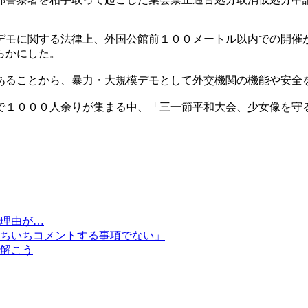
デモに関する法律上、外国公館前１００メートル以内での開催
らかにした。
あることから、暴力・大規模デモとして外交機関の機能や安全
で１０００人余りが集まる中、「三一節平和大会、少女像を守
理由が…
ちいちコメントする事項でない」
解こう