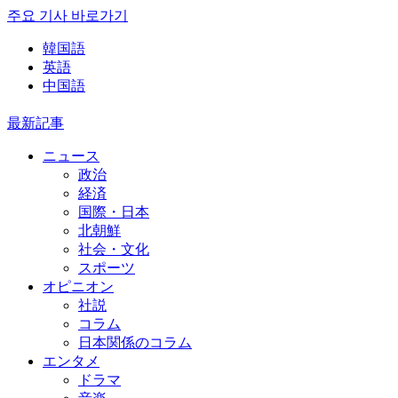
주요 기사 바로가기
韓国語
英語
中国語
最新記事
ニュース
政治
経済
国際・日本
北朝鮮
社会・文化
スポーツ
オピニオン
社説
コラム
日本関係のコラム
エンタメ
ドラマ