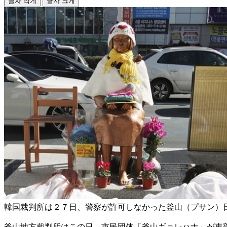
글자 작게
글자 크게
韓国裁判所は２７日、警察が許可しなかった釜山（プサン）
釜山地方裁判所はこの日、市民団体「釜山ギョレハナ」が東