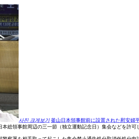
사진 크게보기
釜山日本領事館前に設置された慰安婦
日本総領事館周辺の三一節（独立運動記念日）集会などを許可
部警察署を相手取って起こした集会禁止通告処分取消仮処分申