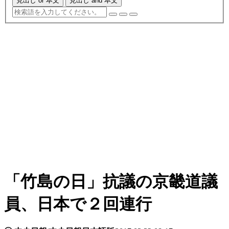
見出し or 本文
見出し and 本文
「竹島の日」抗議の京畿道議
員、日本で２回連行