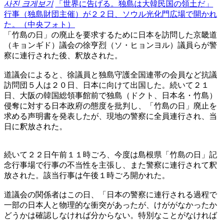
사진 크게보기
「世界に告げる。独島は大韓民国の領土だ」
行事（独島財団主催）が２２日、ソウル光化門広場で開かれ
た。（中央フォト）
「竹島の日」の廃止を要求するために日本を訪問した京畿道
（キョンギド）議会の徐亨烈（ソ・ヒョンヨル）議員らが警
察に連行された後、釈放された。
道議会によると、徐議員と独島守護全国連帯の会員など抗議
訪問団５人は２０日、日本に向けて出国した。続いて２１
日、大阪の韓国総領事館前で独島（ドクト、日本名・竹島）
侵奪に対する日本政府の態度を批判し、「竹島の日」廃止を
求める声明書を発表したが、現地の警察に全員連行され、当
日に釈放された。
続いて２２日午前１１時ごろ、今度は島根県「竹島の日」記
念行事場で行事の不当性を主張し、また警察に連行されて釈
放された。該当行事は午後１時ごろ開かれた。
道議会の関係者はこの日、「日本の警察に連行される過程で
一部の日本人と物理的な衝突があったが、けががなかったか
どうかは確認しなければ分からない。特別なことがなければ