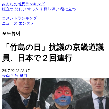
みんなの感想ランキング
腹立つ
悲しい
すっきり
興味深い
役に立つ
コメントランキング
ニュース
エンタメ
포토뷰어
「竹島の日」抗議の京畿道議
員、日本で２回連行
2017.02.23 08:17
뉴스 메뉴 보기