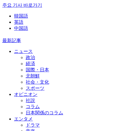
주요 기사 바로가기
韓国語
英語
中国語
最新記事
ニュース
政治
経済
国際・日本
北朝鮮
社会・文化
スポーツ
オピニオン
社説
コラム
日本関係のコラム
エンタメ
ドラマ