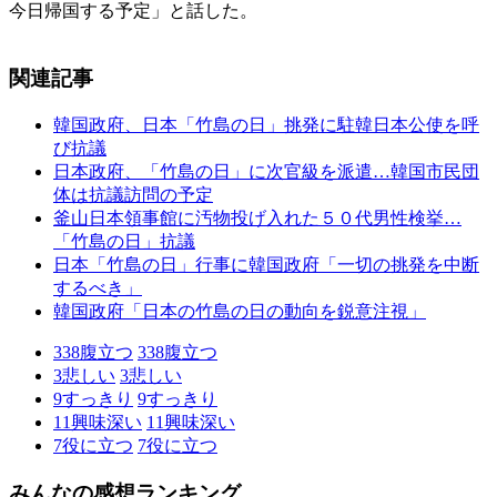
今日帰国する予定」と話した。
関連記事
韓国政府、日本「竹島の日」挑発に駐韓日本公使を呼
び抗議
日本政府、「竹島の日」に次官級を派遣…韓国市民団
体は抗議訪問の予定
釜山日本領事館に汚物投げ入れた５０代男性検挙…
「竹島の日」抗議
日本「竹島の日」行事に韓国政府「一切の挑発を中断
するべき」
韓国政府「日本の竹島の日の動向を鋭意注視」
338
腹立つ
338
腹立つ
3
悲しい
3
悲しい
9
すっきり
9
すっきり
11
興味深い
11
興味深い
7
役に立つ
7
役に立つ
みんなの感想ランキング