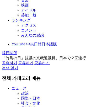
音楽
映画
アイドル
芸能一般
ランキング
アクセス
コメント
みんなの感想
YouTube 中央日報日本語版
韓日関係
「竹島の日」抗議の京畿道議員、日本で２回連行
공유하기
공유하기
공유하기
검색 열기
전체 카테고리 메뉴
ニュース
政治
国際・日本
社会・文化