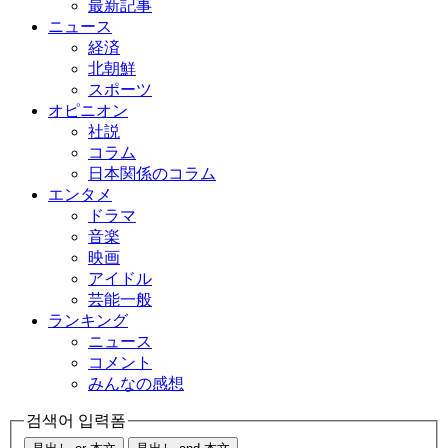
最新記事
ニュース
経済
北朝鮮
スポーツ
オピニオン
社説
コラム
日本関係のコラム
エンタメ
ドラマ
音楽
映画
アイドル
芸能一般
ランキング
ニュース
コメント
みんなの感想
검색어 입력폼