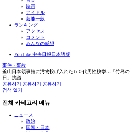
音楽
映画
アイドル
芸能一般
ランキング
アクセス
コメント
みんなの感想
YouTube 中央日報日本語版
事件・事故
釜山日本領事館に汚物投げ入れた５０代男性検挙…「竹島の
日」抗議
공유하기
공유하기
공유하기
검색 열기
전체 카테고리 메뉴
ニュース
政治
国際・日本