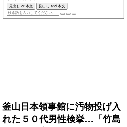
見出し or 本文
見出し and 本文
釜山日本領事館に汚物投げ入
れた５０代男性検挙…「竹島