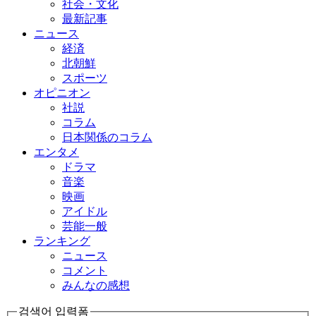
社会・文化
最新記事
ニュース
経済
北朝鮮
スポーツ
オピニオン
社説
コラム
日本関係のコラム
エンタメ
ドラマ
音楽
映画
アイドル
芸能一般
ランキング
ニュース
コメント
みんなの感想
검색어 입력폼