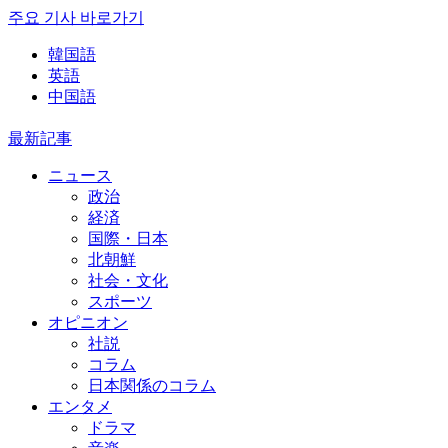
주요 기사 바로가기
韓国語
英語
中国語
最新記事
ニュース
政治
経済
国際・日本
北朝鮮
社会・文化
スポーツ
オピニオン
社説
コラム
日本関係のコラム
エンタメ
ドラマ