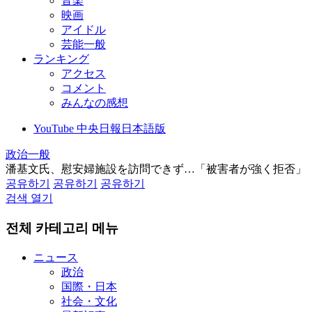
音楽
映画
アイドル
芸能一般
ランキング
アクセス
コメント
みんなの感想
YouTube 中央日報日本語版
政治一般
潘基文氏、慰安婦施設を訪問できず…「被害者が強く拒否」
공유하기
공유하기
공유하기
검색 열기
전체 카테고리 메뉴
ニュース
政治
国際・日本
社会・文化