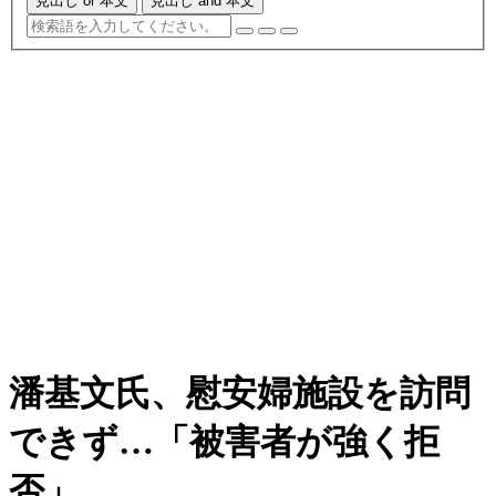
見出し or 本文
見出し and 本文
潘基文氏、慰安婦施設を訪問
できず…「被害者が強く拒
否」