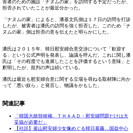
害者のための施設「ナヌムの家」を訪問する予定だったが、
拒否されていたことが最近分かった。
「ナヌムの家」によると、潘基文氏側は１７日の訪問を打診
したが、被害者は潘氏の訪問を強く拒否した。このため「ナ
ヌムの家」側は拒否の意を伝えたと明らかにした。
潘氏は２０１５年、韓日慰安婦合意交渉について「歓迎す
る」という公式声明を発表し、論議を呼んだ。これに関し潘
氏は「その程度でも進展したことを評価するという意味」と
釈明したが、批判の声は続いている。
潘氏は最近も慰安婦合意に関する立場を尋ねる取材陣に向か
って「悪い奴ら」と発言し、物議をかもした。
関連記事
「韓国大統領候補、ＴＨＡＡＤ・慰安婦問題だけは大
妥協が必要だ」
【社説】釜山慰安婦少女像めぐる韓日葛藤…国益中心