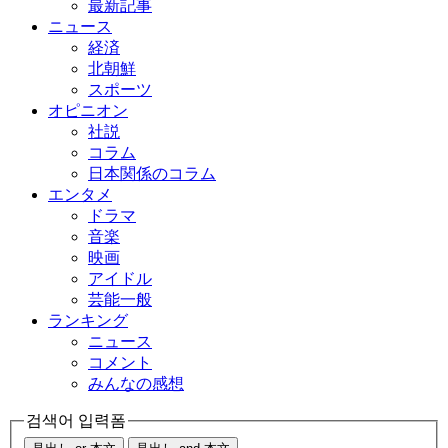
最新記事
ニュース
経済
北朝鮮
スポーツ
オピニオン
社説
コラム
日本関係のコラム
エンタメ
ドラマ
音楽
映画
アイドル
芸能一般
ランキング
ニュース
コメント
みんなの感想
검색어 입력폼