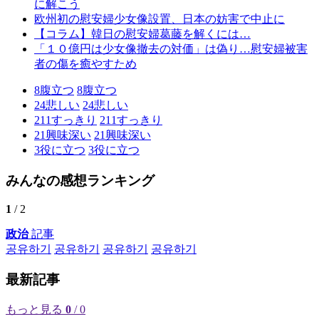
に解こう
欧州初の慰安婦少女像設置、日本の妨害で中止に
【コラム】韓日の慰安婦葛藤を解くには…
「１０億円は少女像撤去の対価」は偽り…慰安婦被害
者の傷を癒やすため
8
腹立つ
8
腹立つ
24
悲しい
24
悲しい
211
すっきり
211
すっきり
21
興味深い
21
興味深い
3
役に立つ
3
役に立つ
みんなの感想ランキング
1
/ 2
政治
記事
공유하기
공유하기
공유하기
공유하기
最新記事
もっと見る
0
/ 0