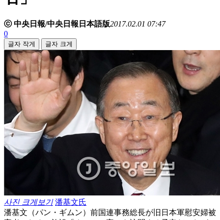
ⓒ 中央日報/中央日報日本語版
2017.02.01 07:47
0
글자 작게
글자 크게
사진 크게보기
潘基文氏
潘基文（パン・ギムン）前国連事務総長が旧日本軍慰安婦被