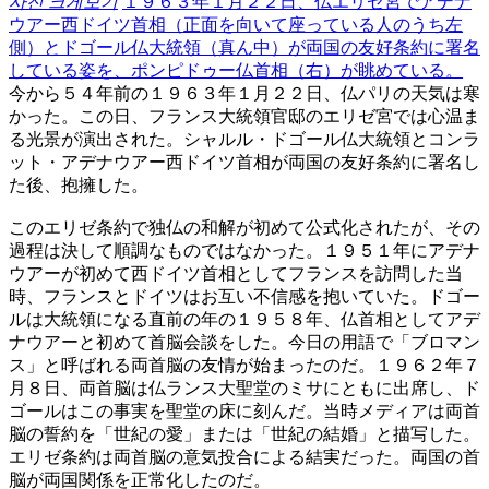
사진 크게보기
１９６３年１月２２日、仏エリゼ宮でアデナ
ウアー西ドイツ首相（正面を向いて座っている人のうち左
側）とドゴール仏大統領（真ん中）が両国の友好条約に署名
している姿を、ポンピドゥー仏首相（右）が眺めている。
今から５４年前の１９６３年１月２２日、仏パリの天気は寒
かった。この日、フランス大統領官邸のエリゼ宮では心温ま
る光景が演出された。シャルル・ドゴール仏大統領とコンラ
ット・アデナウアー西ドイツ首相が両国の友好条約に署名し
た後、抱擁した。
このエリゼ条約で独仏の和解が初めて公式化されたが、その
過程は決して順調なものではなかった。１９５１年にアデナ
ウアーが初めて西ドイツ首相としてフランスを訪問した当
時、フランスとドイツはお互い不信感を抱いていた。ドゴー
ルは大統領になる直前の年の１９５８年、仏首相としてアデ
ナウアーと初めて首脳会談をした。今日の用語で「ブロマン
ス」と呼ばれる両首脳の友情が始まったのだ。１９６２年７
月８日、両首脳は仏ランス大聖堂のミサにともに出席し、ド
ゴールはこの事実を聖堂の床に刻んだ。当時メディアは両首
脳の誓約を「世紀の愛」または「世紀の結婚」と描写した。
エリゼ条約は両首脳の意気投合による結実だった。両国の首
脳が両国関係を正常化したのだ。