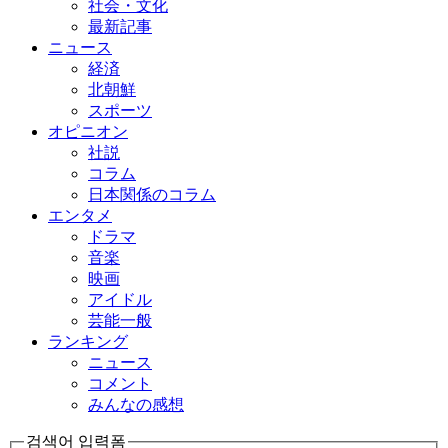
社会・文化
最新記事
ニュース
経済
北朝鮮
スポーツ
オピニオン
社説
コラム
日本関係のコラム
エンタメ
ドラマ
音楽
映画
アイドル
芸能一般
ランキング
ニュース
コメント
みんなの感想
검색어 입력폼