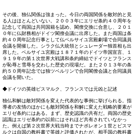
その後、独仏関係は強まった。今日の両国関係を敵対的と見
る人はほとんどいない。２００３年にエリゼ条約４０周年を
記念して両国は共同国籍を認め、閣僚交換に合意し、２０１
０年に仏財務相がドイツ閣僚会議に出席した。また両国は条
約４０周年記念行事として仏ベルサイユ宮殿劇場で合同議員
会議を開催した。シラク仏大統領とシュレーダー独首相も出
席した。ベルサイユ宮殿は１８７１年のドイツ帝国宣言、１
９１９年の第１次世界大戦講和条約締結でドイツとフランス
が恥辱と雪辱を交わした歴史の現場だ。また２０１３年の条
約５０周年記念では独ツベルリンで合同閣僚会議と合同議員
会議を開いた。
◆ドイツの英雄ビスマルク、フランスでは元凶と記述
独仏和解は敵対関係を変えた代表的な事例に挙げられる。指
導者の友情のほかにも敵対関係を和解に変えた戦略的要素が
エリゼ条約にはある。まず、歴史認識の共有だ。両国の歴史
認識はエリゼ条約の以前にはそれほど共有されていなかっ
た。例えば第２次世界大戦当時までナポレオン１世とビスマ
ルクは自国の教科書で英雄と評価されたが、相手国の教科書