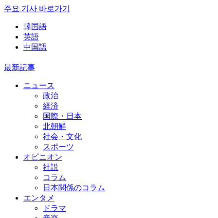
주요 기사 바로가기
韓国語
英語
中国語
最新記事
ニュース
政治
経済
国際・日本
北朝鮮
社会・文化
スポーツ
オピニオン
社説
コラム
日本関係のコラム
エンタメ
ドラマ