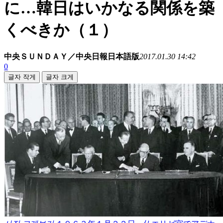
に…韓日はいかなる関係を築
くべきか（１）
中央ＳＵＮＤＡＹ／中央日報日本語版
2017.01.30 14:42
0
글자 작게
글자 크게