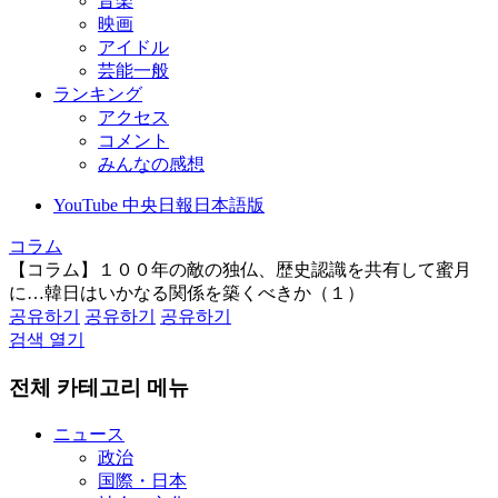
音楽
映画
アイドル
芸能一般
ランキング
アクセス
コメント
みんなの感想
YouTube 中央日報日本語版
コラム
【コラム】１００年の敵の独仏、歴史認識を共有して蜜月
に…韓日はいかなる関係を築くべきか（１）
공유하기
공유하기
공유하기
검색 열기
전체 카테고리 메뉴
ニュース
政治
国際・日本