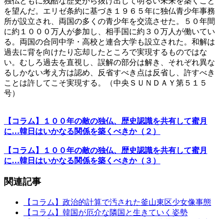
独仏ともに残酷な歴史から抜け出して明るい未来を築くこと
を望んだ。エリゼ条約に基づき１９６５年に独仏青少年事務
所が設立され、両国の多くの青少年を交流させた。５０年間
に約１０００万人が参加し、相手国に約３０万人が働いてい
る。両国の合同中学・高校と連合大学も設立された。和解は
過去に背を向けたり忘却したところで実現するものではな
い。むしろ過去を直視し、誤解の部分は解き、それぞれ異な
るしかない考え方は認め、反省すべき点は反省し、許すべき
ことは許してこそ実現する。（中央ＳＵＮＤＡＹ第５１５
号）
【コラム】１００年の敵の独仏、歴史認識を共有して蜜月
に…韓日はいかなる関係を築くべきか（２）
【コラム】１００年の敵の独仏、歴史認識を共有して蜜月
に…韓日はいかなる関係を築くべきか（３）
関連記事
【コラム】政治的計算で汚された釜山東区少女像事態
【コラム】韓国が厄介な隣国と生きていく姿勢