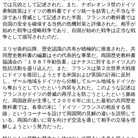
では元凶として記述された。また、ナポレオン３世のドイツ
牽制政策はドイツの教科書でドイツ統一を妨害した不当な干
渉であり脅威として記述された半面、フランスの教科書では
自国の安全を確保する当然の危機対策と評価された。相手が
始めた戦争は侵略戦争であり、自国が始めた戦争は正当な戦
争として描写されたのだ。
エリゼ条約以降、歴史認識の共有が積極的に推進された。共
同歴史教科書の編纂はその代表的な事業だ。両国歴史教科書
協議会の「１９８７年勧告案」はナチスに対するドイツ人の
抵抗活動を盛り込んだ。また、フランスは第２次世界大戦後
にドイツを復旧しようとする米国および英国の計画に反対
し、ザール地域をドイツから分離してルール地域をドイツか
ら奪おうとしていたという内容を入れた。このような記述は
フランスがドイツの脅威の再浮上を防ごうとしたという脈絡
だ。両国政府が主導して２００６年に出した最初の共同歴史
教科書では、各章の末に「ドイツ・フランスの相反する視
線」というコーナーを設けて両国間の見解の違いを説明して
いる。両国の違いに背を向けず交流を通じて相手の立場を理
解しようという努力だった。