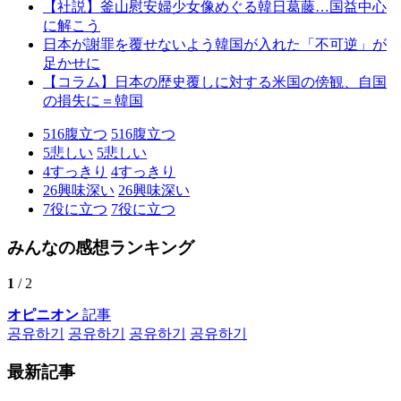
【社説】釜山慰安婦少女像めぐる韓日葛藤…国益中心
に解こう
日本が謝罪を覆せないよう韓国が入れた「不可逆」が
足かせに
【コラム】日本の歴史覆しに対する米国の傍観、自国
の損失に＝韓国
516
腹立つ
516
腹立つ
5
悲しい
5
悲しい
4
すっきり
4
すっきり
26
興味深い
26
興味深い
7
役に立つ
7
役に立つ
みんなの感想ランキング
1
/ 2
オピニオン
記事
공유하기
공유하기
공유하기
공유하기
最新記事