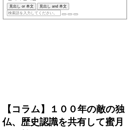
見出し or 本文
見出し and 本文
【コラム】１００年の敵の独
仏、歴史認識を共有して蜜月