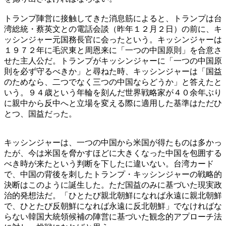
トランプ陣営に接触してきた消息筋によると、トランプは台
湾総統・蔡英文との電話会談（昨年１２月２日）の前に、キ
ッシンジャー元国務長官に会ったという。キッシンジャーは
１９７２年に毛沢東と周恩来に「一つの中国原則」を合意さ
せた主人公だ。トランプがキッシンジャーに「一つの中国原
則を必ず守るべきか」と尋ねた時、キッシンジャーは「国益
のためなら、二つでなく三つの中国ならどうか」と答えたと
いう。９４歳という年輪を刻んだ世界戦略家が４０余年ぶり
に親中から反中へと立場を変える際に適用した基準はただひ
とつ、国益だった。
キッシンジャーは、一つの中国から米国が得たものは多かっ
たが、今は米国を脅かすほどに大きくなった中国を包囲する
べき時が来たという判断を下したに違いない。台湾カード
で、中国の背後を刺したトランプ・キッシンジャーの戦略的
決断はこのように誕生した。ただ国益のみに基づいた現実政
治的発想法だ。「ひとたび親北朝鮮になれば永遠に親北朝鮮
で、ひとたび反朝鮮になれば永遠に反北朝鮮」でなければな
らない韓国大統領候補の陣営に基づいた観念的アプローチ法