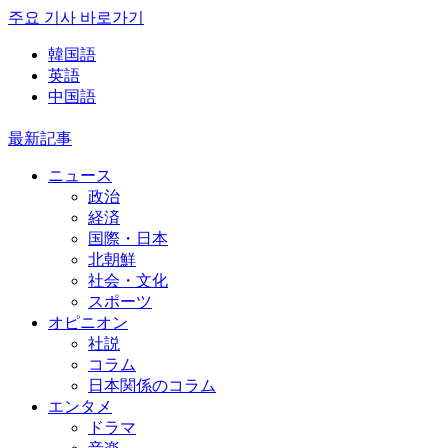
주요 기사 바로가기
韓国語
英語
中国語
最新記事
ニュース
政治
経済
国際・日本
北朝鮮
社会・文化
スポーツ
オピニオン
社説
コラム
日本関係のコラム
エンタメ
ドラマ