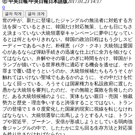
ⓒ 中央日報/中央日報日本語版
2017.01.23 14:17
0
글자 작게
글자 크게
世の中が、新たに登場したジャングルの無法者に対処する方
法を探っているときに、韓国だけ対応無策、しかも日にちさ
え決まっていない大統領選挙キャンペーンに夢中になってい
るとは何ともやりきれない。韓国の政治日程はもう少しスピ
ーディーであるべきだ。朴槿恵（パク・クネ）大統領は愛国
心があるならば弾劾手続きの迅速な仕上げに全力を傾けなく
てはならない。弁解やその場しのぎに時間をかけ、韓国がト
ランプが描いている世界秩序に適応する機会を逃せば、その
罪まで覆い隠そうというのか。大統領候補たちもろうそくが
触れてはいけない聖域でもあるかのように、その中だけを忙
しなく回っている。ろうそくは国家権力を私設政府に渡した
愚かな大統領を審判したのだ。その無能と腐敗を告発したの
だ。ある大統領候補のように、実体もない親日・売国・独裁
勢力と歴史・理念争いすると誇張することではない。トラン
プの登場で１８０度変化した国家的現実に視線を転じなけれ
ばならない。大統領選挙に出馬しようとする人々は、トラン
プや習近平、プーチン、安倍が形成しようとしている弱肉強
食ジャングルの中で、したたかに立ち回る生存方法と対応策
を捻り出さなければならない。