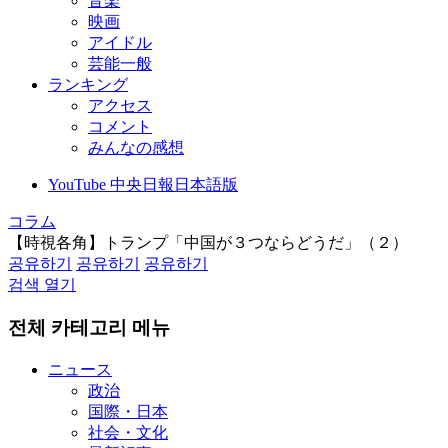
音楽
映画
アイドル
芸能一般
ランキング
アクセス
コメント
みんなの感想
YouTube 中央日報日本語版
コラム
【時視各角】トランプ「中国が３つならどうだ」（２）
공유하기
공유하기
공유하기
검색 열기
전체 카테고리 메뉴
ニュース
政治
国際・日本
社会・文化