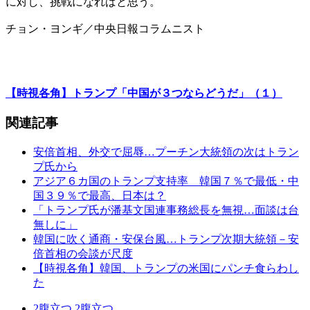
に対し、挑戦になればと思う。
チョン・ヨンギ／中央日報コラムニスト
【時視各角】トランプ「中国が３つならどうだ」（１）
関連記事
安倍首相、外交で屈辱…プーチン大統領の次はトラン
プ氏から
アジア６カ国のトランプ支持率 韓国７％で最低・中
国３９％で最高、日本は？
「トランプ氏が潘基文国連事務総長を無視…面談は台
無しに」
韓国に吹く通商・安保台風…トランプ次期大統領－安
倍首相の会談が尺度
【時視各角】韓国、トランプの米国にパンチ食らわし
た
2
腹立つ
2
腹立つ