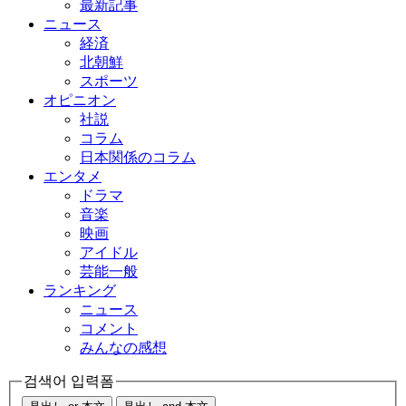
最新記事
ニュース
経済
北朝鮮
スポーツ
オピニオン
社説
コラム
日本関係のコラム
エンタメ
ドラマ
音楽
映画
アイドル
芸能一般
ランキング
ニュース
コメント
みんなの感想
검색어 입력폼