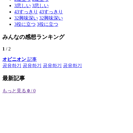
3
悲しい
3
悲しい
43
すっきり
43
すっきり
32
興味深い
32
興味深い
3
役に立つ
3
役に立つ
みんなの感想ランキング
1
/ 2
オピニオン
記事
공유하기
공유하기
공유하기
공유하기
最新記事
もっと見る
0
/ 0