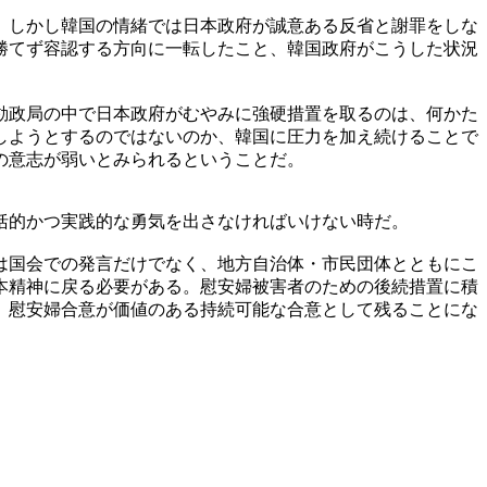
。しかし韓国の情緒では日本政府が誠意ある反省と謝罪をしな
勝てず容認する方向に一転したこと、韓国政府がこうした状況
劾政局の中で日本政府がむやみに強硬措置を取るのは、何かた
しようとするのではないのか、韓国に圧力を加え続けることで
の意志が弱いとみられるということだ。
括的かつ実践的な勇気を出さなければいけない時だ。
は国会での発言だけでなく、地方自治体・市民団体とともにこ
本精神に戻る必要がある。慰安婦被害者のための後続措置に積
、慰安婦合意が価値のある持続可能な合意として残ることにな