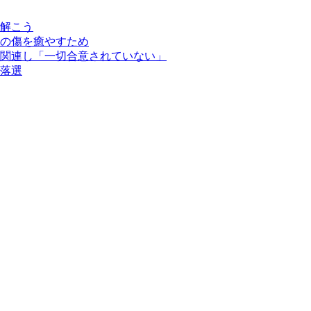
解こう
の傷を癒やすため
関連し「一切合意されていない」
落選