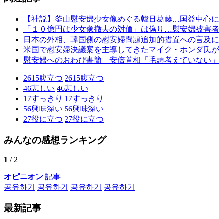
【社説】釜山慰安婦少女像めぐる韓日葛藤…国益中心に
「１０億円は少女像撤去の対価」は偽り…慰安婦被害者
日本の外相、韓国側の慰安婦問題追加的措置への言及に
米国で慰安婦決議案を主導してきたマイク・ホンダ氏が
慰安婦へのおわび書簡 安倍首相「毛頭考えていない」
2615
腹立つ
2615
腹立つ
46
悲しい
46
悲しい
17
すっきり
17
すっきり
56
興味深い
56
興味深い
27
役に立つ
27
役に立つ
みんなの感想ランキング
1
/ 2
オピニオン
記事
공유하기
공유하기
공유하기
공유하기
最新記事