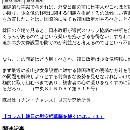
글자 작게
글자 크게
国際的な常識で考えれば、外交公館の前に日本人がこれほど
い限り、少女像の移転に関する問題を提起するのは難しい雰
を放置したことは、国際的に見ても韓国政府がやるべきこと
韓国の立場で見ると、日本政府が通貨スワップ協議の中断を
くらみがあるのではという疑いを抱かざるを得ない。すなわ
追加の少女像設置を防ぐのが利益だと考えるのではという不
なら、この問題はどう解くべきか。韓日政府は少女像移転に
まず最近の釜山少女像設置に対する韓国政府の明確な方針を
の問題を解決しようとする前向きな姿勢を見せなければいけ
極的に取り組むべきであり、被害者の心の凝りをなくすのに
るだろう。 （中央ＳＵＮＤＡＹ第５１５号）
陳昌洙（チン・チャンス）世宗研究所所長
【コラム】韓日の慰安婦葛藤を解くには…（１）
関連記事