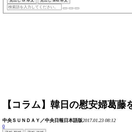
見出し or 本文
見出し and 本文
【コラム】韓日の慰安婦葛藤
中央ＳＵＮＤＡＹ／中央日報日本語版
2017.01.23 08:12
0