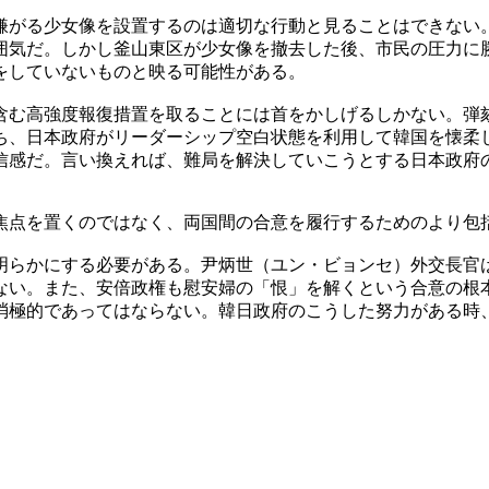
嫌がる少女像を設置するのは適切な行動と見ることはできない
囲気だ。しかし釜山東区が少女像を撤去した後、市民の圧力に
をしていないものと映る可能性がある。
含む高強度報復措置を取ることには首をかしげるしかない。弾
ち、日本政府がリーダーシップ空白状態を利用して韓国を懐柔
信感だ。言い換えれば、難局を解決していこうとする日本政府
焦点を置くのではなく、両国間の合意を履行するためのより包
明らかにする必要がある。尹炳世（ユン・ビョンセ）外交長官
ない。また、安倍政権も慰安婦の「恨」を解くという合意の根
消極的であってはならない。韓日政府のこうした努力がある時