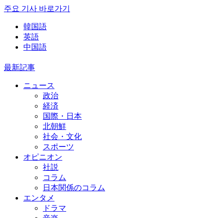
주요 기사 바로가기
韓国語
英語
中国語
最新記事
ニュース
政治
経済
国際・日本
北朝鮮
社会・文化
スポーツ
オピニオン
社説
コラム
日本関係のコラム
エンタメ
ドラマ