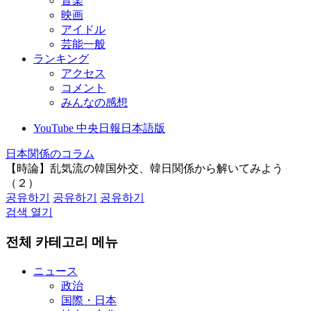
音楽
映画
アイドル
芸能一般
ランキング
アクセス
コメント
みんなの感想
YouTube 中央日報日本語版
日本関係のコラム
【時論】乱気流の韓国外交、韓日関係から解いてみよう
（２）
공유하기
공유하기
공유하기
검색 열기
전체 카테고리 메뉴
ニュース
政治
国際・日本