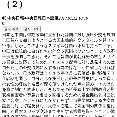
（２）
ⓒ 中央日報/中央日報日本語版
2017.01.12 10:10
0
글자 작게
글자 크게
日本と中国は弾劾政局に置かれた韓国に対し強圧外交を展開
し国益を貫徹しようとする大国主義的外交スタイルを見せて
いる。しかしこのようなスタイルは自己矛盾を持っている。
中国は伝統的に自分たちの外交５原則のひとつとして内政不
干渉を強調してきた。それでも韓国が北朝鮮発の核とミサイ
ル脅威に対応して決めたＴＨＡＡＤ配備に対し反発するのは
自分たちの外交原則に反する行為ではないか自省しなければ
ならない。日本政府は２０１５年８月に安倍首相の戦後７０
年談話を通じ、自分たちが挑発した戦争の歴史によって多く
の女性の尊厳と名誉が深く傷つけられた点を認め、その歴史
を胸に刻むと約束した。そしてその延長線上で韓国政府と慰
安婦被害者の尊厳と名誉を回復するための基金拠出と財団設
立に合意した。それにもかかわらず、市民団体による少女像
設置に対して猛反発し、大使を召還して両国間の関係回復に
向けた通貨スワップ交渉まで中断する措置を取ったことが戦
後７０年談話の精神に照らして果たして適切なことか深く省