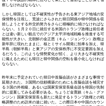
察しなければならない。
しかし韓国としては不確実性が予告される東アジア地域の安
保情勢を注視し、荒波にさらされた韓日関係や韓中関係を収
拾しようとする外交的努力をさらに積極的に傾けなければな
らない。１月２０日に就任する米国のトランプ政権は前任者
とは違い新しい観点でのアジア太平洋地域戦略を推進する可
能性が大きい。北朝鮮の金正恩（キム・ジョンウン）政権は
新年辞に現れたままに、核とミサイル開発に拍車を加え、韓
半島（朝鮮半島）と東アジアの安保秩序に不安定要因を加え
るだろう。このような情勢変化が招く、より大きな不確実性
に備えるためにも韓日と韓中関係の空転を最小化しなければ
ならない。
昨年末に予定されていた韓日中首脳会談がさまざまな事情で
延期された。３国間の信頼構築のためにも首脳会談を補完す
る３国の外相級、あるいは国家安保室長級会談を韓国が先制
的に提案してみる必要がある。ちょうど金寛鎮（キム・グァ
ンジン）国家安保室長も新たに発足するトランプ政権との戦
略調整のため訪米の途に就いた。この際日本や中国のカウン