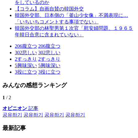
をしているのか
【コラム】自画自賛の韓国外交
韓国外交部、日本側の「釜山少女像」不満表現に…
「いちいちコメントする事項でない」
韓国外交部の林聖男第１次官「慰安婦問題、１９６５
年韓日合意に含まれていない」
206
腹立つ
206
腹立つ
302
悲しい
302
悲しい
2
すっきり
2
すっきり
5
興味深い
5
興味深い
3
役に立つ
3
役に立つ
みんなの感想ランキング
1
/ 2
オピニオン
記事
공유하기
공유하기
공유하기
공유하기
最新記事