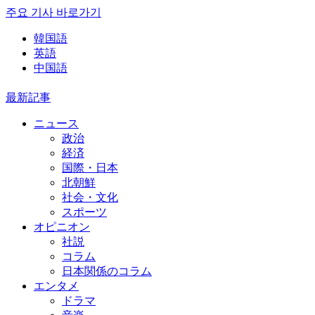
주요 기사 바로가기
韓国語
英語
中国語
最新記事
ニュース
政治
経済
国際・日本
北朝鮮
社会・文化
スポーツ
オピニオン
社説
コラム
日本関係のコラム
エンタメ
ドラマ