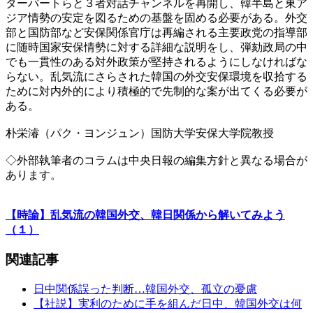
ターパートらと３者対話チャンネルを再開し、韓半島と東ア
ジア情勢の安定を図るための基盤を固める必要がある。外交
部と国防部など安保関係官庁は再編される主要政党の指導部
に随時国家安保情勢に対する詳細な説明をし、弾劾政局の中
でも一貫性のある対外政策が堅持されるようにしなければな
らない。乱気流にさらされた韓国の外交安保環境を収拾する
ために対内外的により積極的で先制的な案が出てくる必要が
ある。
朴栄濬（パク・ヨンジュン）国防大学安保大学院教授
◇外部執筆者のコラムは中央日報の編集方針と異なる場合が
あります。
【時論】乱気流の韓国外交、韓日関係から解いてみよう
（１）
関連記事
日中関係誤った判断…韓国外交、孤立の憂慮
【社説】実利のために手を組んだ日中、韓国外交は何