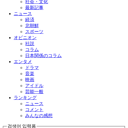
社会・文化
最新記事
ニュース
経済
北朝鮮
スポーツ
オピニオン
社説
コラム
日本関係のコラム
エンタメ
ドラマ
音楽
映画
アイドル
芸能一般
ランキング
ニュース
コメント
みんなの感想
검색어 입력폼