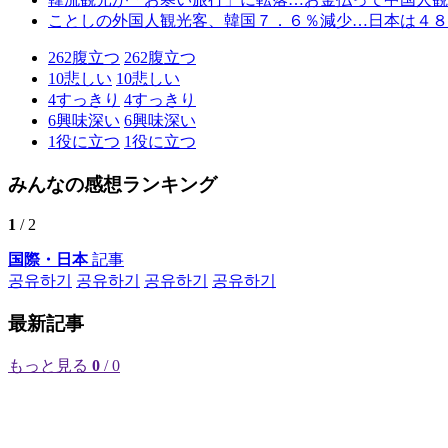
ことしの外国人観光客、韓国７．６％減少…日本は４８
262
腹立つ
262
腹立つ
10
悲しい
10
悲しい
4
すっきり
4
すっきり
6
興味深い
6
興味深い
1
役に立つ
1
役に立つ
みんなの感想ランキング
1
/ 2
国際・日本
記事
공유하기
공유하기
공유하기
공유하기
最新記事
もっと見る
0
/ 0