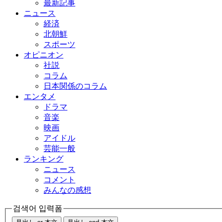
最新記事
ニュース
経済
北朝鮮
スポーツ
オピニオン
社説
コラム
日本関係のコラム
エンタメ
ドラマ
音楽
映画
アイドル
芸能一般
ランキング
ニュース
コメント
みんなの感想
검색어 입력폼