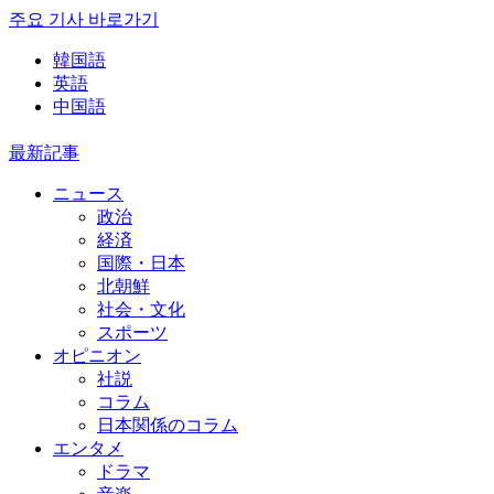
주요 기사 바로가기
韓国語
英語
中国語
最新記事
ニュース
政治
経済
国際・日本
北朝鮮
社会・文化
スポーツ
オピニオン
社説
コラム
日本関係のコラム
エンタメ
ドラマ