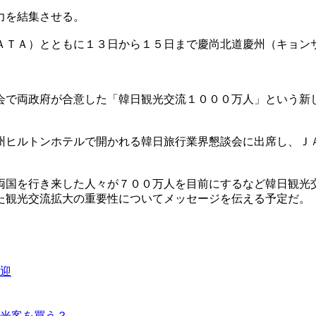
力を結集させる。
ＡＴＡ）とともに１３日から１５日まで慶尚北道慶州（キョン
。
会で両政府が合意した「韓日観光交流１０００万人」という新
州ヒルトンホテルで開かれる韓日旅行業界懇談会に出席し、Ｊ
両国を行き来した人々が７００万人を目前にするなど韓日観光
た観光交流拡大の重要性についてメッセージを伝える予定だ。
迎
光客を買う？