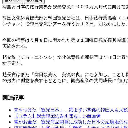
글자 작게
글자 크게
韓国と日本の旅行業界が観光交流１０００万人時代に向けて
韓国文化体育観光部と韓国観光公社は、日本旅行業協会（Ｊ
ンチャン）で韓日交流ツアーを行うと１２日、明らかにした
今回の行事は今月８日に開かれた第３１回韓日観光振興協議
実施される。
趙允旋（チョ・ユンソン）文化体育観光部長官は１３日に慶
す予定だ。
趙長官はまた「韓日観光人 交流の夜」にも参加し、ことし
の努力に謝意を表するとともに、観光産業の共同成長に向け
関連記事
翼をつけた「観光日本」…気まずい関係の韓国人も大歓
【コラム】観光韓国のみすぼらしい自画像
雪がお金だ…観光商品開発に成功した日本の辺境地の村
韓流観光が「お寒い旅行」に転落…お金払って中国人観