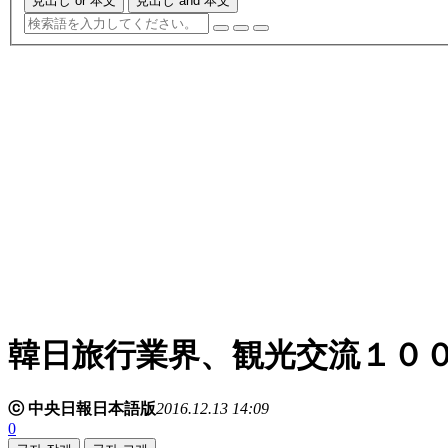
見出し or 本文
見出し and 本文
韓日旅行業界、観光交流１０
ⓒ 中央日報日本語版
2016.12.13 14:09
0