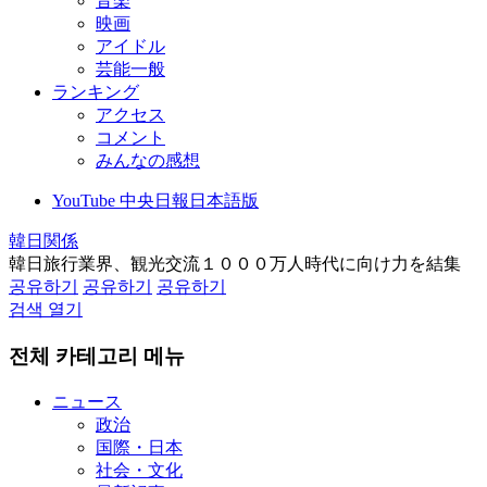
音楽
映画
アイドル
芸能一般
ランキング
アクセス
コメント
みんなの感想
YouTube 中央日報日本語版
韓日関係
韓日旅行業界、観光交流１０００万人時代に向け力を結集
공유하기
공유하기
공유하기
검색 열기
전체 카테고리 메뉴
ニュース
政治
国際・日本
社会・文化