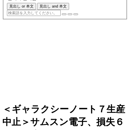
見出し or 本文
見出し and 本文
＜ギャラクシーノート７生産
中止＞サムスン電子、損失６