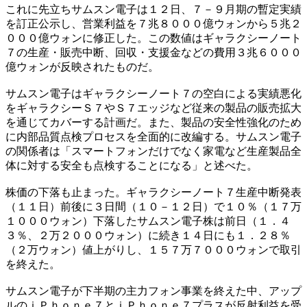
これに先立ちサムスン電子は１２日、７－９月期の暫定実績
を訂正公示し、営業利益を７兆８０００億ウォンから５兆２
０００億ウォンに修正した。この数値はギャラクシーノート
７の生産・販売中断、回収・支援金などの費用３兆６０００
億ウォンが反映されたものだ。
サムスン電子はギャラクシーノート７の空白による実績悪化
をギャラクシーＳ７やＳ７エッジなど従来の製品の販売拡大
を通じてカバーする計画だ。また、製品の安全性強化のため
に内部品質点検プロセスを全面的に改編する。サムスン電子
の関係者は「スマートフォンだけでなく家電など生産製品全
体に対する安全も点検することになる」と述べた。
株価の下落も止まった。ギャラクシーノート７生産中断発表
（１１日）前後に３日間（１０－１２日）で１０％（１７万
１０００ウォン）下落したサムスン電子株は前日（１．４
３％、２万２０００ウォン）に続き１４日にも１．２８％
（２万ウォン）値上がりし、１５７万７０００ウォンで取引
を終えた。
サムスン電子が下半期の主力フォン事業を終えた中、アップ
ルのｉＰｈｏｎｅ７とｉＰｈｏｎｅ７プラスが反射利益を受