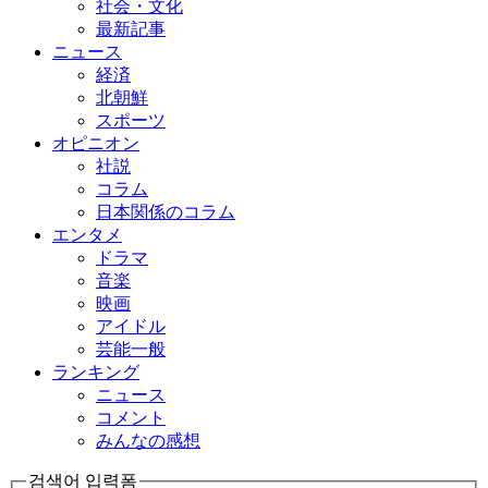
社会・文化
最新記事
ニュース
経済
北朝鮮
スポーツ
オピニオン
社説
コラム
日本関係のコラム
エンタメ
ドラマ
音楽
映画
アイドル
芸能一般
ランキング
ニュース
コメント
みんなの感想
검색어 입력폼