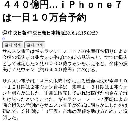
４４０億円…ｉＰｈｏｎｅ７
は一日１０万台予約
ⓒ 中央日報/中央日報日本語版
2016.10.15 09:59
0
글자 작게
글자 크게
サムスン電子はギャラクシーノート７の生産打ち切りによる
今後の損失が３兆ウォン半ばにのぼる見込みだ。すでに損失
として確定した３兆６０００億ウォンを加えると、全体の損
失は７兆ウォン（約６４４０億円）にのぼる。
サムスン電子は１４日の販売中断による機会損失が今年１０
－１２月期は２兆ウォン台半ば、来年１－３月期は１兆ウォ
ンと明らかにした。正常に販売していれば稼げたお金をそれ
だけ失ったということだ。ギャラクシーノート７事態による
機会損失の予測値をサムスン電子が公式に明らかにしたのは
初めて。会社側は「（証券）市場の理解を助けるため」と説
明した。