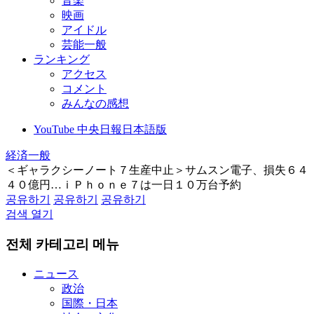
音楽
映画
アイドル
芸能一般
ランキング
アクセス
コメント
みんなの感想
YouTube 中央日報日本語版
経済一般
＜ギャラクシーノート７生産中止＞サムスン電子、損失６４
４０億円…ｉＰｈｏｎｅ７は一日１０万台予約
공유하기
공유하기
공유하기
검색 열기
전체 카테고리 메뉴
ニュース
政治
国際・日本