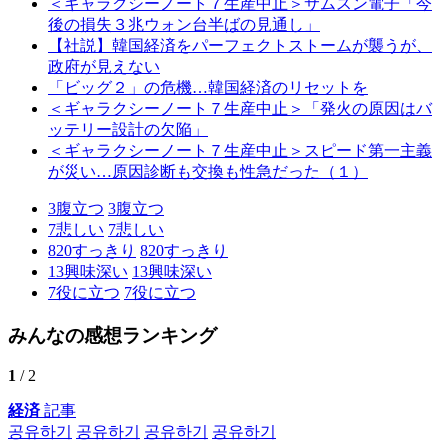
＜ギャラクシーノート７生産中止＞サムスン電子「今
後の損失３兆ウォン台半ばの見通し」
【社説】韓国経済をパーフェクトストームが襲うが、
政府が見えない
「ビッグ２」の危機…韓国経済のリセットを
＜ギャラクシーノート７生産中止＞「発火の原因はバ
ッテリー設計の欠陥」
＜ギャラクシーノート７生産中止＞スピード第一主義
が災い…原因診断も交換も性急だった（１）
3
腹立つ
3
腹立つ
7
悲しい
7
悲しい
820
すっきり
820
すっきり
13
興味深い
13
興味深い
7
役に立つ
7
役に立つ
みんなの感想ランキング
1
/ 2
経済
記事
공유하기
공유하기
공유하기
공유하기