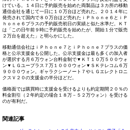
けている。１４日に予約販売を始めた両製品は３カ所の移動
通信会社を通じて一日に１０万台ほど売れた。２０１４年に
発売されて国内で８０万台ほど売れたｉＰｈｏｎｅ６とｉＰ
ｈｏｎｅ６プラスの予約販売初日の実績と似た水準だ。ＫＴ
は「この日午前９時に予約販売を始めたが、開始１分で販売
２万台を超えた」と明らかにした。
移動通信会社はｉＰｈｏｎｅ７とｉＰｈｏｎｅ７プラスの価
格と公示支援金も公開した。公示支援金は最も多くの加入者
が選択する月６万ウォン台料金制で▼ＫＴ１０万５００ウォ
ン▼ＬＧユープラス７万１０００ウォン▼ＳＫテレコム６万
９０００ウォン。ギャラクシーノート７やＬＧエレクトロニ
クスＶ２０の支援金の半分ほどだ。
価格面では購買時に支援金を受けるよりも約定期間２０％の
料金割引（２年約定の場合１８万－５２万ウォン）を受ける
のが有利だ。
関連記事