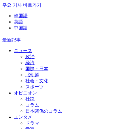
주요 기사 바로가기
韓国語
英語
中国語
最新記事
ニュース
政治
経済
国際・日本
北朝鮮
社会・文化
スポーツ
オピニオン
社説
コラム
日本関係のコラム
エンタメ
ドラマ