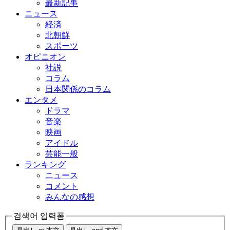
最新記事
ニュース
経済
北朝鮮
スポーツ
オピニオン
社説
コラム
日本関係のコラム
エンタメ
ドラマ
音楽
映画
アイドル
芸能一般
ランキング
ニュース
コメント
みんなの感想
검색어 입력폼