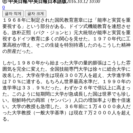
ⓒ 中央日報/中央日報日本語版
2016.10.12 10:00
0
글자 작게
글자 크게
１９６８年に制定された国民教育憲章には「能率と実質を重
要視する」という部分がある。ドイツ式機能教育を連想させ
る。故朴正熙（パク・ジョンヒ）元大統領が能率と実質を重
視するドイツ教育に多くの関心を見せた。１９７０年代に工
業高校が増え、そこの生徒を特別待遇したのもこうした精神
の所産だった。
しかし１９８０年から始まった大学の量的膨張はこうした雰
囲気を完全に変えた。全国技能専門大学は徐々に総合大学に
改名した。大学在学生は現在３００万人を超え、大学進学率
は７０％に達する。もちろん世界最高水準だ。１９９０年の
進学率は３３．９％だった。わずか２６年で倍以上に高まっ
た。このように短期間に大学が急成長した国は世界でも珍し
い。朝鮮時代の両班（ヤンバン）人口の増加率より数十倍速
い。大学の教授も急増した。３６年前に１万４０００余人だ
った大学教授（一般大学基準）は現在７万２０００人を超え
る。