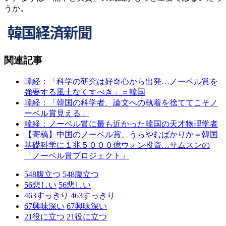
うか。
関連記事
韓経：「科学の研究は好奇心から出発…ノーベル賞を
強要する風土なくすべき」＝韓国
韓経：「韓国の科学者、論文への執着を捨ててこそノ
ーベル賞見える」
韓経：ノーベル賞に最も近かった韓国の天才物理学者
【寄稿】中国のノーベル賞、うらやむばかりか＝韓国
基礎科学に１兆５０００億ウォン投資…サムスンの
「ノーベル賞プロジェクト」
548
腹立つ
548
腹立つ
56
悲しい
56
悲しい
463
すっきり
463
すっきり
67
興味深い
67
興味深い
21
役に立つ
21
役に立つ