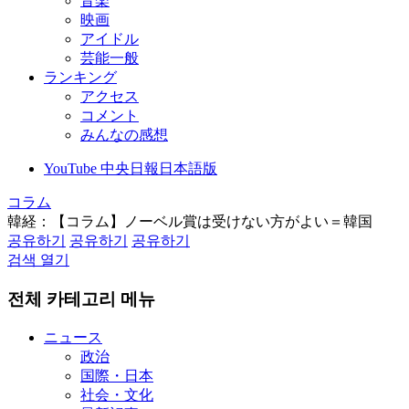
音楽
映画
アイドル
芸能一般
ランキング
アクセス
コメント
みんなの感想
YouTube 中央日報日本語版
コラム
韓経：【コラム】ノーベル賞は受けない方がよい＝韓国
공유하기
공유하기
공유하기
검색 열기
전체 카테고리 메뉴
ニュース
政治
国際・日本
社会・文化