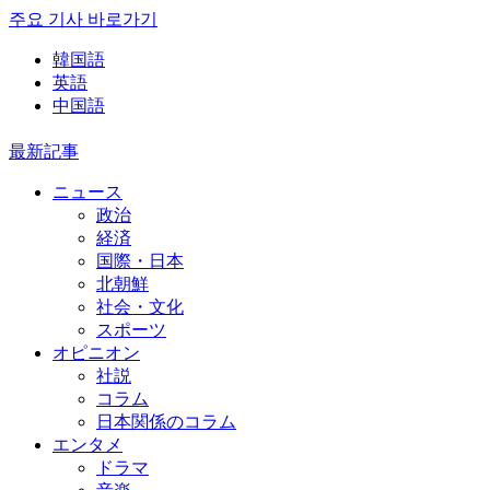
주요 기사 바로가기
韓国語
英語
中国語
最新記事
ニュース
政治
経済
国際・日本
北朝鮮
社会・文化
スポーツ
オピニオン
社説
コラム
日本関係のコラム
エンタメ
ドラマ