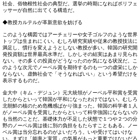
社会、俗物根性社会の典型だ。選挙の時期になればポリフェ
ッサーが自然に出てくる構造だ。
◆教授カルテルが革新意欲を妨げる
このような構図ではアーチェリーや女子ゴルフのような世界
トップは生まれにくい。むしろ研究実績や従来の教授技法に
満足し、慣行を変えようとしない教授が多い。韓国の研究開
発投資額は世界最高水準だ。しかしその結実はあまり見られ
ない。その多くの投資がどうなったのか気になる状況だ。こ
のような次元でノーベル賞を期待するのも一つの虚栄にしか
ならない。虚飾社会で「そうなればいい」という希望だけを
表示するものだ。
金大中（キム・デジュン）元大統領がノーベル平和賞を受賞
したからといって韓国が平和になったわけではない。むしろ
北朝鮮の核のため危機感ばかり強まった。韓国の科学者１人
がノーベル賞を受賞したからといって科学強国にならないの
も当然のことだ。基礎体力が不足した状態で１つや２つの分
野のノーベル賞は後に別の負担をもたらすこともある。ノー
ベル賞は当分忘れるのがよいだろう。いや受けてはいけな
い。まずは「能率と実質」の気風がもっと重要ではないだろ