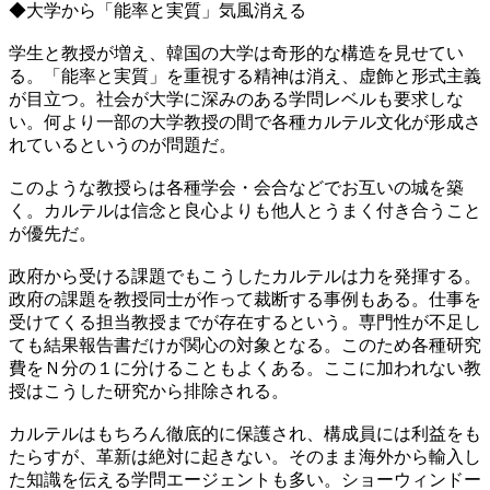
◆大学から「能率と実質」気風消える
学生と教授が増え、韓国の大学は奇形的な構造を見せてい
る。「能率と実質」を重視する精神は消え、虚飾と形式主義
が目立つ。社会が大学に深みのある学問レベルも要求しな
い。何より一部の大学教授の間で各種カルテル文化が形成さ
れているというのが問題だ。
このような教授らは各種学会・会合などでお互いの城を築
く。カルテルは信念と良心よりも他人とうまく付き合うこと
が優先だ。
政府から受ける課題でもこうしたカルテルは力を発揮する。
政府の課題を教授同士が作って裁断する事例もある。仕事を
受けてくる担当教授までが存在するという。専門性が不足し
ても結果報告書だけが関心の対象となる。このため各種研究
費をＮ分の１に分けることもよくある。ここに加われない教
授はこうした研究から排除される。
カルテルはもちろん徹底的に保護され、構成員には利益をも
たらすが、革新は絶対に起きない。そのまま海外から輸入し
た知識を伝える学問エージェントも多い。ショーウィンドー