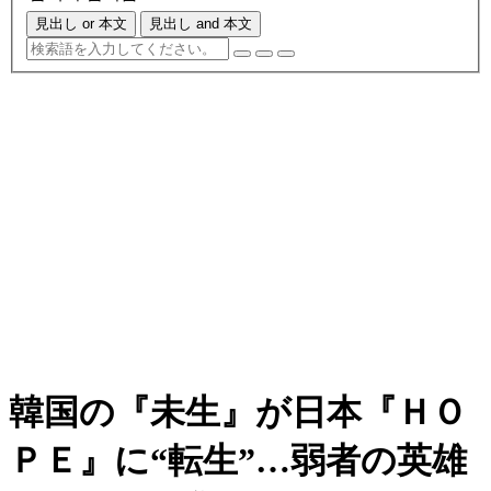
見出し or 本文
見出し and 本文
韓国の『未生』が日本『ＨＯ
ＰＥ』に“転生”…弱者の英雄