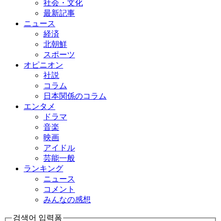
社会・文化
最新記事
ニュース
経済
北朝鮮
スポーツ
オピニオン
社説
コラム
日本関係のコラム
エンタメ
ドラマ
音楽
映画
アイドル
芸能一般
ランキング
ニュース
コメント
みんなの感想
검색어 입력폼