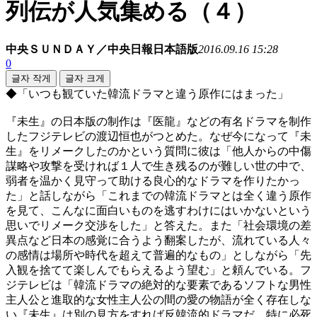
列伝が人気集める（４）
中央ＳＵＮＤＡＹ／中央日報日本語版
2016.09.16 15:28
0
글자 작게
글자 크게
◆「いつも観ていた韓流ドラマと違う原作にはまった」
『未生』の日本版の制作は『医龍』などの有名ドラマを制作
したフジテレビの渡辺恒也がつとめた。なぜ今になって『未
生』をリメークしたのかという質問に彼は「他人からの中傷
謀略や攻撃を受ければ１人で生き残るのが難しい世の中で、
弱者を温かく見守って助ける良心的なドラマを作りたかっ
た」と話しながら「これまでの韓流ドラマとは全く違う原作
を見て、こんなに面白いものを逃すわけにはいかないという
思いでリメーク交渉をした」と答えた。また「社会環境の差
異点など日本の感覚に合うよう翻案したが、流れている人々
の感情は場所や時代を超えて普遍的なもの」としながら「先
入観を捨てて楽しんでもらえるよう望む」と頼んでいる。フ
ジテレビは「韓流ドラマの絶対的な要素であるソフトな男性
主人公と進取的な女性主人公の間の愛の物語が全く存在しな
い『未生』は別の見方をすれば反韓流的ドラマだ。特に必死