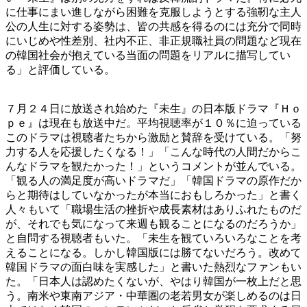
に仕事にまい進しながら困難を克服しようとする強靭な主人
公の人生に対する姿勢は、皆の共感を得るのには充分で同時
にいじめや性差別、社内不正、非正規職社員の問題など現在
の韓国社会が抱えている当面の問題をリアルに描写してい
る」と評価している。
７月２４日に放送され始めた『未生』の日本版ドラマ『Ｈｏ
ｐｅ』は現在も放送中だ。平均視聴率が１０％に迫っている
このドラマは視聴者たちから激励と賛辞を受けている。「努
力する人を応援したくなる！」「こんな時代の人間だからこ
んなドラマを観たかった！」というコメントが並んでいる。
「観る人の満足度が高いドラマだ」「韓国ドラマの原作だか
らと期待はしていなかったが本当におもしろかった」と書く
人々もいて「職場生活の挫折や成長素材はありふれたものだ
が、それでも気になって来週も観ることになるのだろうか」
と自問する視聴者もいた。「未生を観ていろいろなことを考
えることになる。しかし韓国版には勝てないだろう。改めて
韓国ドラマの面白味を実感した」と書いた熱烈なファンもい
た。「日本人は認めたくないが、やはり韓国が一枚上だと思
う。南米や東南アジア・中華圏の老若男女が楽しめるのは日