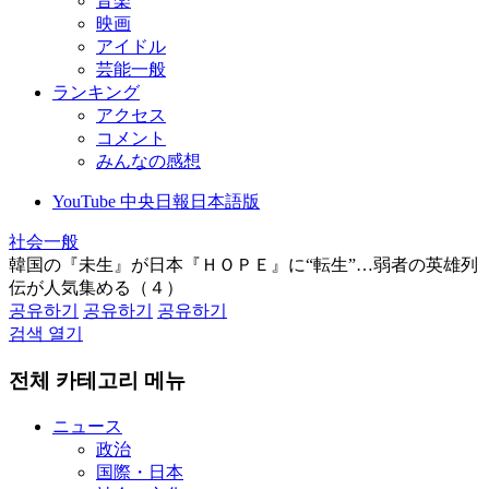
音楽
映画
アイドル
芸能一般
ランキング
アクセス
コメント
みんなの感想
YouTube 中央日報日本語版
社会一般
韓国の『未生』が日本『ＨＯＰＥ』に“転生”…弱者の英雄列
伝が人気集める（４）
공유하기
공유하기
공유하기
검색 열기
전체 카테고리 메뉴
ニュース
政治
国際・日本