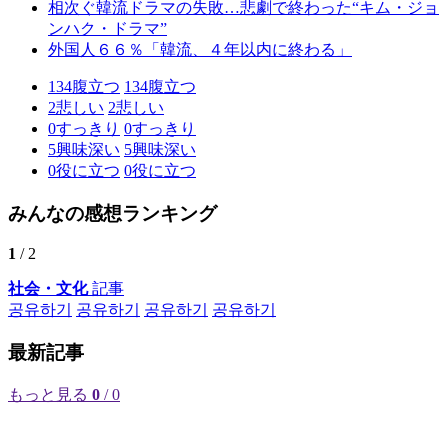
相次ぐ韓流ドラマの失敗…悲劇で終わった“キム・ジョ
ンハク・ドラマ”
外国人６６％「韓流、４年以内に終わる」
134
腹立つ
134
腹立つ
2
悲しい
2
悲しい
0
すっきり
0
すっきり
5
興味深い
5
興味深い
0
役に立つ
0
役に立つ
みんなの感想ランキング
1
/ 2
社会・文化
記事
공유하기
공유하기
공유하기
공유하기
最新記事
もっと見る
0
/ 0