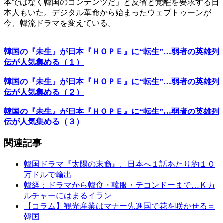
本ではなく韓国のコンテンツだ」と反省と覚醒を要求する日
本人もいた。デジタル革命から始まったウェブトゥーンが
今、韓流ドラマを変えている。
韓国の『未生』が日本『ＨＯＰＥ』に“転生”…弱者の英雄列
伝が人気集める（１）
韓国の『未生』が日本『ＨＯＰＥ』に“転生”…弱者の英雄列
伝が人気集める（２）
韓国の『未生』が日本『ＨＯＰＥ』に“転生”…弱者の英雄列
伝が人気集める（３）
関連記事
韓国ドラマ『太陽の末裔』、日本へ１話あたり約１０
万ドルで輸出
韓経：ドラマから韓食・韓服・テコンドーまで…Ｋカ
ルチャーにはまるイラン
【コラム】観光産業はマナー先進国で花を咲かせる＝
韓国