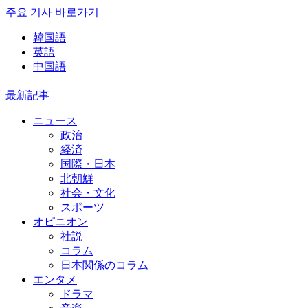
주요 기사 바로가기
韓国語
英語
中国語
最新記事
ニュース
政治
経済
国際・日本
北朝鮮
社会・文化
スポーツ
オピニオン
社説
コラム
日本関係のコラム
エンタメ
ドラマ