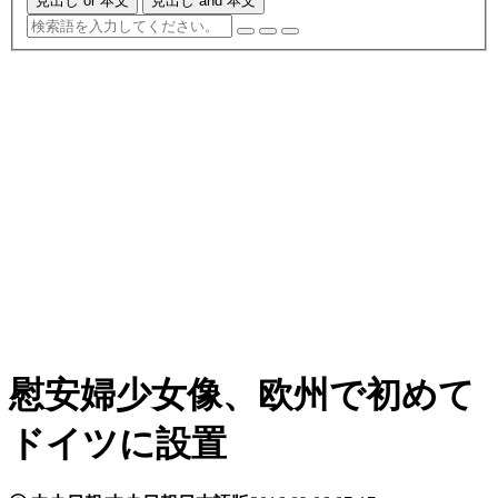
見出し or 本文
見出し and 本文
慰安婦少女像、欧州で初めて
ドイツに設置