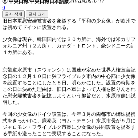
ⓒ 中央日報/中央日報日本語版
2016.09.06 07:17
0
글자 작게
글자 크게
旧日本軍慰安婦被害者を象徴する「平和の少女像」が欧州で
は初めてドイツに設置される。
少女像は現在、韓国国内では３０カ所に、海外では米カリフ
ォルニア州（２カ所）、カナダ・トロント、豪シドニーの計
４カ所にある。
京畿道水原市（スウォンシ）は国連が定めた世界人権宣言記
念日の１２月１０日に独フライブルク市内の中心部に少女像
を設置することにしたと５日、明らかにした。設置の時期を
この日に決めた理由は、旧日本軍によって人権を蹂りんされ
た慰安婦被害者を記憶しようという趣旨だと、水原市側は説
明した。
今回の少女像のドイツ設置は、今年３月の両都市の姉妹提携
式をきっかけに、廉泰英（ヨム・テヨン）水原市長が５月に
ジャロモン・フライブルク市長に少女像の共同設置を提案す
る手紙を送ったことで実現することになった。