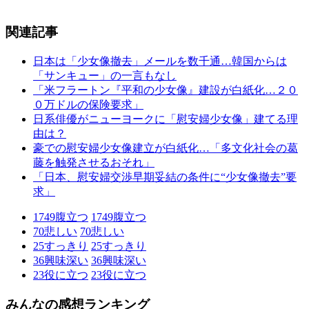
関連記事
日本は「少女像撤去」メールを数千通…韓国からは
「サンキュー」の一言もなし
「米フラートン『平和の少女像』建設が白紙化…２０
０万ドルの保険要求」
日系俳優がニューヨークに「慰安婦少女像」建てる理
由は？
豪での慰安婦少女像建立が白紙化…「多文化社会の葛
藤を触発させるおそれ」
「日本、慰安婦交渉早期妥結の条件に“少女像撤去”要
求」
1749
腹立つ
1749
腹立つ
70
悲しい
70
悲しい
25
すっきり
25
すっきり
36
興味深い
36
興味深い
23
役に立つ
23
役に立つ
みんなの感想ランキング