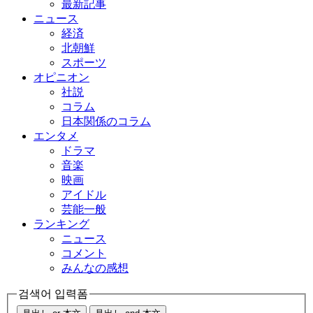
最新記事
ニュース
経済
北朝鮮
スポーツ
オピニオン
社説
コラム
日本関係のコラム
エンタメ
ドラマ
音楽
映画
アイドル
芸能一般
ランキング
ニュース
コメント
みんなの感想
검색어 입력폼