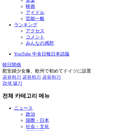
音楽
映画
アイドル
芸能一般
ランキング
アクセス
コメント
みんなの感想
YouTube 中央日報日本語版
韓日関係
慰安婦少女像、欧州で初めてドイツに設置
공유하기
공유하기
공유하기
검색 열기
전체 카테고리 메뉴
ニュース
政治
国際・日本
社会・文化