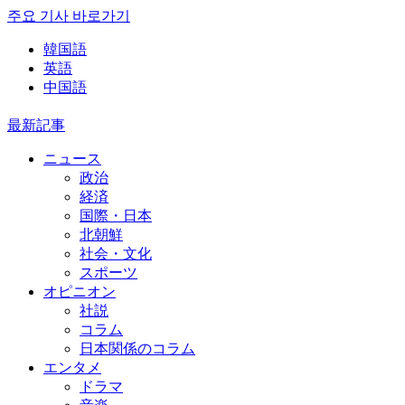
주요 기사 바로가기
韓国語
英語
中国語
最新記事
ニュース
政治
経済
国際・日本
北朝鮮
社会・文化
スポーツ
オピニオン
社説
コラム
日本関係のコラム
エンタメ
ドラマ