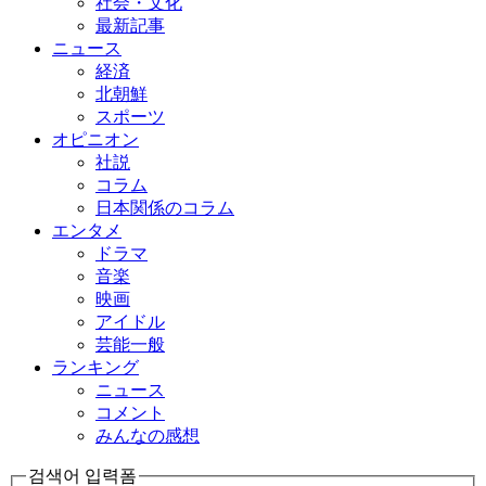
社会・文化
最新記事
ニュース
経済
北朝鮮
スポーツ
オピニオン
社説
コラム
日本関係のコラム
エンタメ
ドラマ
音楽
映画
アイドル
芸能一般
ランキング
ニュース
コメント
みんなの感想
검색어 입력폼