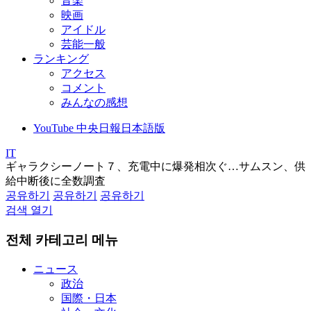
音楽
映画
アイドル
芸能一般
ランキング
アクセス
コメント
みんなの感想
YouTube 中央日報日本語版
IT
ギャラクシーノート７、充電中に爆発相次ぐ…サムスン、供
給中断後に全数調査
공유하기
공유하기
공유하기
검색 열기
전체 카테고리 메뉴
ニュース
政治
国際・日本