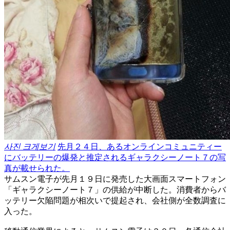
사진 크게보기
先月２４日、あるオンラインコミュニティー
にバッテリーの爆発と推定されるギャラクシーノート７の写
真が載せられた。
サムスン電子が先月１９日に発売した大画面スマートフォン
「ギャラクシーノート７」の供給が中断した。消費者からバ
ッテリー欠陥問題が相次いで提起され、会社側が全数調査に
入った。