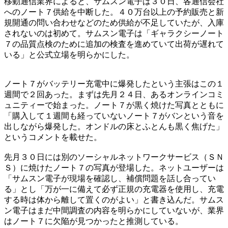
移動通信業界によると、サムスン電子は３０日、各通信会社
へのノート７供給を中断した。４０万台以上の予約販売と新
規開通の問い合わせなどのため供給が不足していたが、入庫
されないのは初めて。サムスン電子は「ギャラクシーノート
７の品質点検のために追加の検査を進めていて出荷が遅れて
いる」と公式立場を明らかにした。
ノート７がバッテリー充電中に爆発したという主張はこの１
週間で２回あった。まずは先月２４日、あるオンラインコミ
ュニティーで始まった。ノート７が黒く焼けた写真とともに
「購入して１週間も経っていないノート７がバンという音を
出しながら爆発した。オンドルの床とふとんも黒く焦げた」
というコメントを載せた。
先月３０日には別のソーシャルネットワークサービス（ＳＮ
Ｓ）に焼けたノート７の写真が登場した。ネットユーザーは
「サムスン電子が現場を確認し、補償問題を話し合ってい
る」とし「万が一に備えて必ず正規の充電器を使用し、充電
する時は体から離して置くのがよい」と書き込んだ。サムス
ン電子はまだ中間調査の内容を明らかにしていないが、業界
はノート７に欠陥が見つかったと推測している。