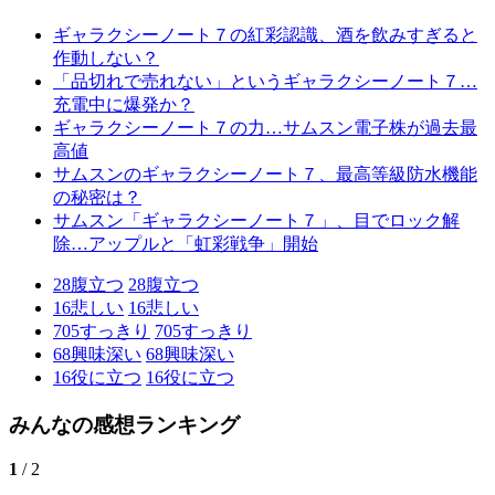
ギャラクシーノート７の紅彩認識、酒を飲みすぎると
作動しない？
「品切れで売れない」というギャラクシーノート７…
充電中に爆発か？
ギャラクシーノート７の力…サムスン電子株が過去最
高値
サムスンのギャラクシーノート７、最高等級防水機能
の秘密は？
サムスン「ギャラクシーノート７」、目でロック解
除…アップルと「虹彩戦争」開始
28
腹立つ
28
腹立つ
16
悲しい
16
悲しい
705
すっきり
705
すっきり
68
興味深い
68
興味深い
16
役に立つ
16
役に立つ
みんなの感想ランキング
1
/ 2