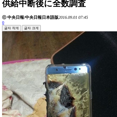
供給中断後に全数調査
ⓒ 中央日報/中央日報日本語版
2016.09.01 07:45
0
글자 작게
글자 크게