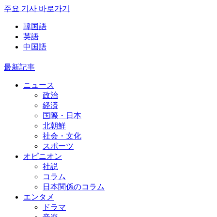
주요 기사 바로가기
韓国語
英語
中国語
最新記事
ニュース
政治
経済
国際・日本
北朝鮮
社会・文化
スポーツ
オピニオン
社説
コラム
日本関係のコラム
エンタメ
ドラマ