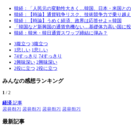
韓経：「人民元の変動性大きく…韓国、日本・米国との
韓経：【時論】通貨戦争リスク、技術競争力で乗り越え
韓経：【時論】うめく経済、政界は応答せよ＝韓国
「韓国など新興国の通貨危機ない…基礎体力高い国に投
韓経：韓米・韓日通貨スワップ締結に弾み？
3
腹立つ
3
腹立つ
1
悲しい
1
悲しい
74
すっきり
74
すっきり
2
興味深い
2
興味深い
2
役に立つ
2
役に立つ
みんなの感想ランキング
1
/ 2
経済
記事
공유하기
공유하기
공유하기
공유하기
最新記事