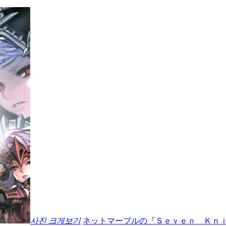
사진 크게보기
ネットマーブルの『Ｓｅｖｅｎ Ｋｎ