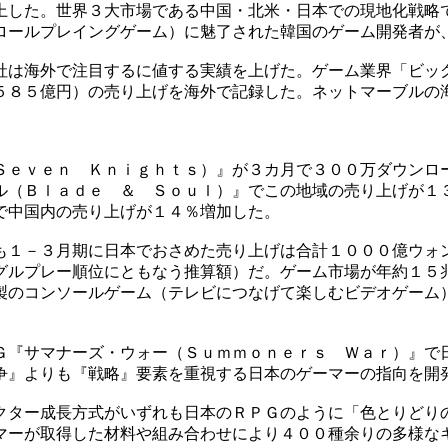
上した。世界３大市場である中国・北米・日本での現地化戦略
ロールプレイングゲーム）に魅了された韓国のゲーム開発者が
社は海外で注目するに値する実績を上げた。ゲーム業界「ビッ
５８５億円）の売り上げを海外で記録した。ネットマーブルの
Ｓｅｖｅｎ Ｋｎｉｇｈｔｓ）』が３カ月で３００万ダウンロ
ル（Ｂｌａｄｅ ＆ Ｓｏｕｌ）』でこの地域の売り上げが１
で中国内の売り上げが１４％増加した。
も１－３月期に日本でおさめた売り上げは合計１０００億ウォ
グルプレー順位にともなう推算額）だ。ゲーム市場が年約１５
製のコンソールゲーム（テレビにつなげて楽しむビデオゲーム
Ｇ『サマナーズ・ウォー（Ｓｕｍｍｏｎｅｒｓ Ｗａｒ）』で
争』よりも『戦略』要素を重視する日本のゲーマーの指向を開
クター成長方式がいずれも日本のＲＰＧのように「色とりどり
マーが取得した材料や組み合わせにより４００種余りの多様な