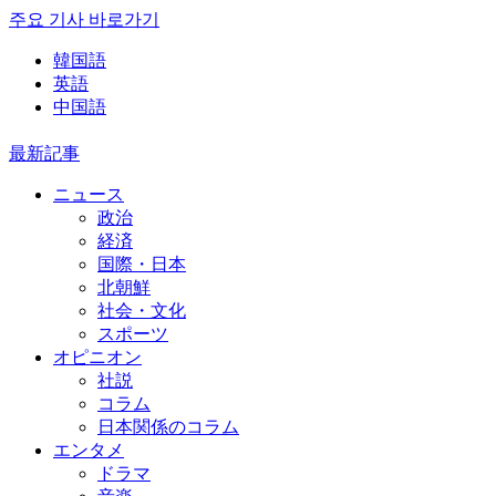
주요 기사 바로가기
韓国語
英語
中国語
最新記事
ニュース
政治
経済
国際・日本
北朝鮮
社会・文化
スポーツ
オピニオン
社説
コラム
日本関係のコラム
エンタメ
ドラマ