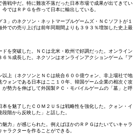
で善戦中だ。特に難攻不落だった日本市場で成果が出てきてい
、今ではＲＰＧを作って日本に輸出している。
グ３」のネクソン・ネットマーブルゲームズ・ＮＣソフトが１
海外での売り上げは前年同期間よりも３９３％増加した史上最
ードを突破した。ＮＣは北米・欧州で好調だった。オンライン
３６％成長した。ネクソンはオンラインアクションゲーム『ア
ン以上（ネクソンとＮＣは統合６００億ウォン、非上場社で地
兆ウォンである日本はここ１０年、韓国ゲーム企業の相次ぐ攻
）が勢力を伸ばして外国製ＰＣ・モバイルゲームの「墓」と呼
日本を魅了したＣＯＭ２ＵＳは戦略性を強化した。クォン・イ
発段階から反映した」と話した。
の魅力」が感じられた。例えばほかのＲＰＧはたいていキャラ
キャラクターを作ることができる。