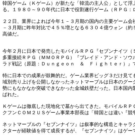
韓国ゲーム（Ｋゲーム）が新たな「韓流の主人公」として浮
る。１９８０～９０年代に日本で役割遂行ゲーム（ＲＰＧ：
２２日、業界によれば今年１－３月期の国内の主要ゲーム会
－３月期に昨年対比で４５％増となる６３０４億ウォン（約
高値だ。
今年２月に日本で発売したモバイルＲＰＧ『セブンナイツ（
多重接続ＲＰＧ（ＭＭＯＲＰＧ）『ブレイド・アンド・ソウ
ラド戦記（原題：Ｄｕｎｇｅｏｎ ＆ Ｆｉｇｈｔｅｒ）』
特に日本での成果が鼓舞的だ。ゲーム業界ビッグ３だけ見て
域別売り上げを公開しなかったネットマーブルは日本のグー
勢にもなかなか突破できなかった金城鉄壁だった。日本国内
ばれた。
Ｋゲームは徹底した現地化で墓から出てきた。モバイルＲＰ
クフンＣＯＭ２ＵＳゲーム事業本部長は「韓国とは違い『競
ネットマーブルの『セブンナイツ』は叙事的な構造とキャラ
クターが経験値を得て成長するが、『セブンナイツ』はゲー