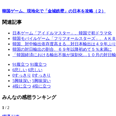
韓国ゲーム、現地化で「金城鉄壁」の日本を攻略（２）
関連記事
日本ゲーム「アイドルマスター」、韓国で初ドラマ化
韓国モバイルゲーム「フリフオールスターズ」、ＡＫＢ
韓国、対中輸出依存度高まる…対日本輸出は４９年ぶり
韓国の対日輸出の割合、６９年以降初めて５％未満に
「韓国経済における輸出不振が深刻化…１０月の対日輸
91
腹立つ
91
腹立つ
6
悲しい
6
悲しい
0
すっきり
0
すっきり
5
興味深い
5
興味深い
4
役に立つ
4
役に立つ
みんなの感想ランキング
1
/ 2