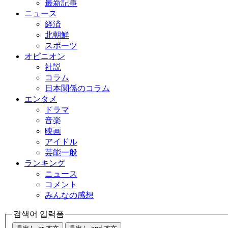
最新記事
ニュース
経済
北朝鮮
スポーツ
オピニオン
社説
コラム
日本関係のコラム
エンタメ
ドラマ
音楽
映画
アイドル
芸能一般
ランキング
ニュース
コメント
みんなの感想
검색어 입력폼