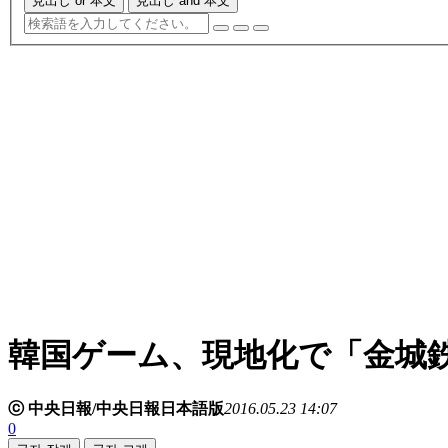
見出し or 本文
見出し and 本文
韓国ゲーム、現地化で「金城
ⓒ 中央日報/中央日報日本語版
2016.05.23 14:07
0