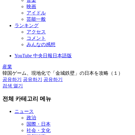
音楽
映画
アイドル
芸能一般
ランキング
アクセス
コメント
みんなの感想
YouTube 中央日報日本語版
産業
韓国ゲーム、現地化で「金城鉄壁」の日本を攻略（１）
공유하기
공유하기
공유하기
검색 열기
전체 카테고리 메뉴
ニュース
政治
国際・日本
社会・文化