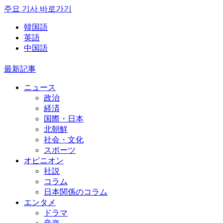
주요 기사 바로가기
韓国語
英語
中国語
最新記事
ニュース
政治
経済
国際・日本
北朝鮮
社会・文化
スポーツ
オピニオン
社説
コラム
日本関係のコラム
エンタメ
ドラマ