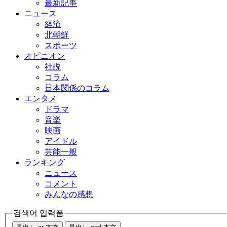
最新記事
ニュース
経済
北朝鮮
スポーツ
オピニオン
社説
コラム
日本関係のコラム
エンタメ
ドラマ
音楽
映画
アイドル
芸能一般
ランキング
ニュース
コメント
みんなの感想
검색어 입력폼