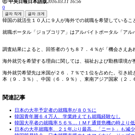
ⓒ 中央日報日本語版
2016.03.11 16:56
0
글자 작게
글자 크게
韓国の就活生１０人に９人が海外での就職を希望しているこ
就職ポータル「ジョブコリア」はアルバイトポータル「アル
調査結果によると、回答者のうち８７．４％が「機会さえあ
海外就労を希望する理由に関しては、福祉および勤務環境が
海外就労希望先は米国が２６．７％で１位を占めた。引き続
本（９．３％）、中国（６．９％）、東南アジア国家（２．
関連記事
日本の大卒予定者の就職率が８０％に
韓国青年層６４万人、学業終えても就職経験なし
韓国大卒者の就職率５６％…ＩＭＦ通貨危機の時より低
日本の大卒就職率、２１年ぶり最高…「ニート」も減少