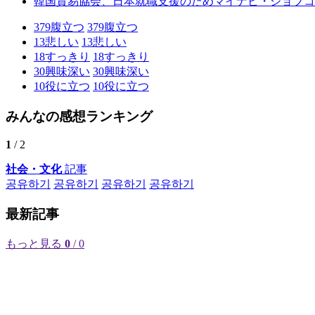
韓国貿易協会、日本就職支援のためマイナビ・ジョブコ
379
腹立つ
379
腹立つ
13
悲しい
13
悲しい
18
すっきり
18
すっきり
30
興味深い
30
興味深い
10
役に立つ
10
役に立つ
みんなの感想ランキング
1
/ 2
社会・文化
記事
공유하기
공유하기
공유하기
공유하기
最新記事
もっと見る
0
/ 0