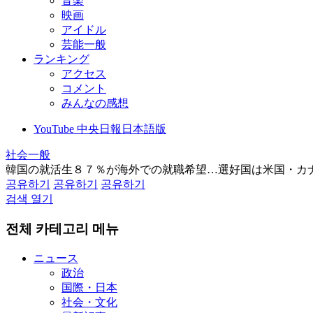
音楽
映画
アイドル
芸能一般
ランキング
アクセス
コメント
みんなの感想
YouTube 中央日報日本語版
社会一般
韓国の就活生８７％が海外での就職希望…選好国は米国・カ
공유하기
공유하기
공유하기
검색 열기
전체 카테고리 메뉴
ニュース
政治
国際・日本
社会・文化