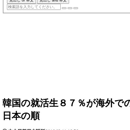
見出し or 本文
見出し and 本文
韓国の就活生８７％が海外で
日本の順