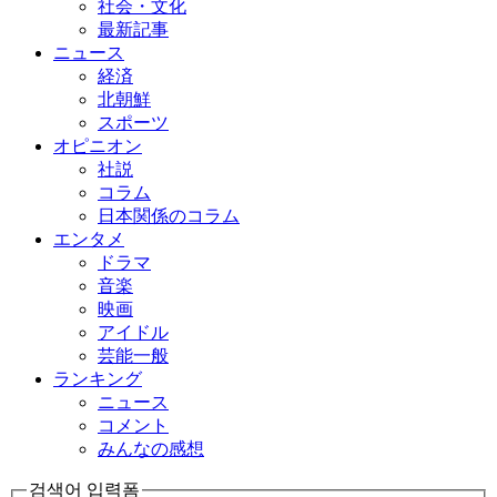
社会・文化
最新記事
ニュース
経済
北朝鮮
スポーツ
オピニオン
社説
コラム
日本関係のコラム
エンタメ
ドラマ
音楽
映画
アイドル
芸能一般
ランキング
ニュース
コメント
みんなの感想
검색어 입력폼