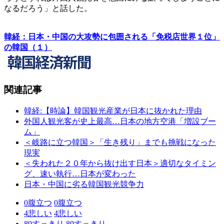
なるだろう」と話した。
韓経：日本・中国の大攻勢に包囲される「免税店世界１位」
の韓国（１）
関連記事
韓経:【時論】韓国観光産業が日本に抜かれた理由
外国人観光客が史上最高…日本の地方空港「増設ブー
ム」
＜岐路に立つ韓国＞「生き残り」までも挑戦になった
現実
＜失われた２０年から抜け出す日本＞適切なタイミン
グ、速い執行…日本が変わった
日本・中国に劣る韓国観光競争力
0
腹立つ
0
腹立つ
4
悲しい
4
悲しい
89
すっきり
89
すっきり