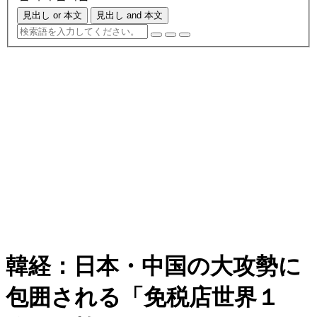
見出し or 本文
見出し and 本文
韓経：日本・中国の大攻勢に
包囲される「免税店世界１