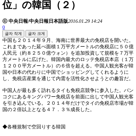
位」の韓国（２）
ⓒ 中央日報/中央日報日本語版
2016.01.29 14:24
0
글자 작게
글자 크게
中国も２０１４年９月、海南に世界最大の免税店を開いた。
これまであった延べ面積１万平方メートルの免税店に５０億
人民元（約８２５０億ウォン）を追加投資して規模を７万平
方メートルに広げた。韓国内最大のロッテ免税店本店（１万
１２００平方メートル）の６倍を超える。中国人観光客が韓
国や日本の代わりに中国でショッピングしてくれるように
し、免税店産業を通じて内需を活性化させようとの趣旨だ。
中国人が最も多く訪れるタイも免税店競争に参入した。バン
コクにあるキングパワー免税店を前面に出して中国人観光客
を引き込んでいる。２０１４年だけでタイの免税店市場が韓
国の２倍以上となる４７．３％成長した。
◆各種規制で空回りする韓国