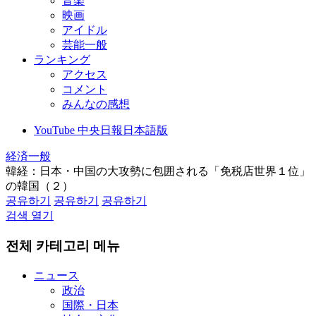
音楽
映画
アイドル
芸能一般
ランキング
アクセス
コメント
みんなの感想
YouTube 中央日報日本語版
経済一般
韓経：日本・中国の大攻勢に包囲される「免税店世界１位」
の韓国（２）
공유하기
공유하기
공유하기
검색 열기
전체 카테고리 메뉴
ニュース
政治
国際・日本