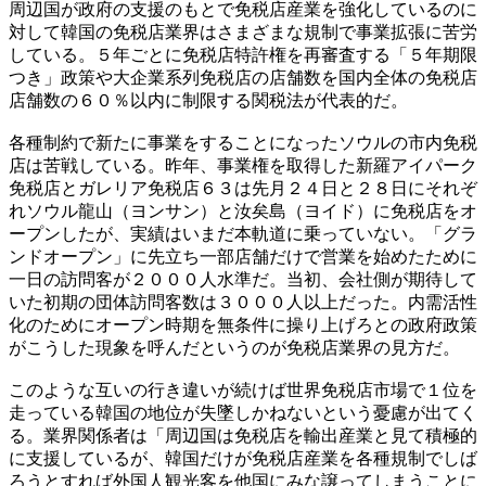
周辺国が政府の支援のもとで免税店産業を強化しているのに
対して韓国の免税店業界はさまざまな規制で事業拡張に苦労
している。５年ごとに免税店特許権を再審査する「５年期限
つき」政策や大企業系列免税店の店舗数を国内全体の免税店
店舗数の６０％以内に制限する関税法が代表的だ。
各種制約で新たに事業をすることになったソウルの市内免税
店は苦戦している。昨年、事業権を取得した新羅アイパーク
免税店とガレリア免税店６３は先月２４日と２８日にそれぞ
れソウル龍山（ヨンサン）と汝矣島（ヨイド）に免税店をオ
ープンしたが、実績はいまだ本軌道に乗っていない。「グラ
ンドオープン」に先立ち一部店舗だけで営業を始めたために
一日の訪問客が２０００人水準だ。当初、会社側が期待して
いた初期の団体訪問客数は３０００人以上だった。内需活性
化のためにオープン時期を無条件に操り上げろとの政府政策
がこうした現象を呼んだというのが免税店業界の見方だ。
このような互いの行き違いが続けば世界免税店市場で１位を
走っている韓国の地位が失墜しかねないという憂慮が出てく
る。業界関係者は「周辺国は免税店を輸出産業と見て積極的
に支援しているが、韓国だけが免税店産業を各種規制でしば
ろうとすれば外国人観光客を他国にみな譲ってしまうことに