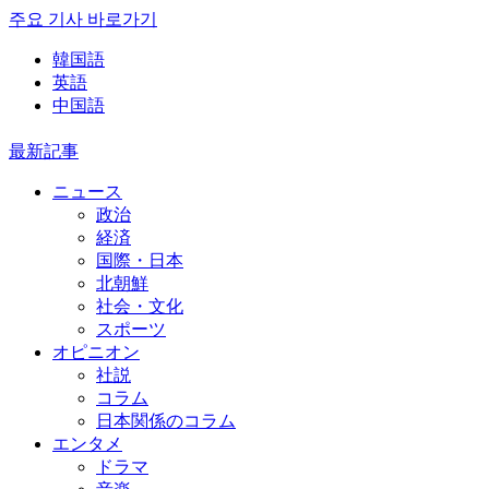
주요 기사 바로가기
韓国語
英語
中国語
最新記事
ニュース
政治
経済
国際・日本
北朝鮮
社会・文化
スポーツ
オピニオン
社説
コラム
日本関係のコラム
エンタメ
ドラマ