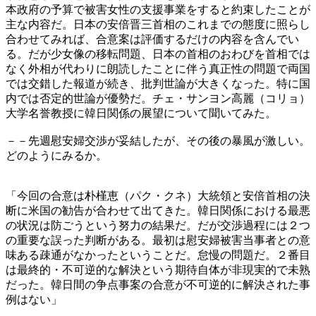
本政府の予算で被害女性の支援事業をすると約束したことが
主な内容だ。日本の安倍晋三首相のこれまでの態度に照らし
合わせてみれば、合意案は評価するだけの内容を含んでい
る。だが少女像の移転問題、日本の首相のおわびを首相では
なく外相が代わりに朗読したことに伴う真正性の問題で両国
では交錯した報道が続き、批判世論が大きくなった。特に国
内では否定的世論が優勢だ。チェ・サンヨン高麗（コリョ）
大学名誉教授に韓日関係の展望について聞いてみた。
－－先週慰安婦交渉が妥結したが、その後の暴風が激しい。
どのようにみるか。
「今回の合意は朴槿恵（パク・クネ）大統領と安倍首相の決
断に米国の勧告が合わせて出てきた。韓日関係における最悪
の状況は防ごうという努力の結果だ。だが交渉過程には２つ
の重要な誤った判断がある。最初は慰安婦被害当事者との意
味ある疎通がなかったということだ。怠慢の問題だ。２番目
は最終的・不可逆的な解決という期待自体が非現実的で未熟
だった。韓日間の争点事案の合意が不可逆的に解決された事
例はない」