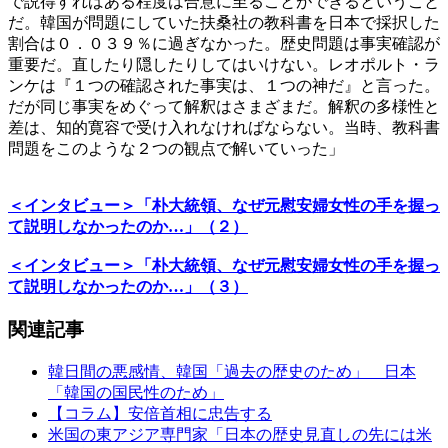
で説得すればある程度は合意に至ることができるということ
だ。韓国が問題にしていた扶桑社の教科書を日本で採択した
割合は０．０３９％に過ぎなかった。歴史問題は事実確認が
重要だ。直したり隠したりしてはいけない。レオポルト・ラ
ンケは『１つの確認された事実は、１つの神だ』と言った。
だが同じ事実をめぐって解釈はさまざまだ。解釈の多様性と
差は、知的寛容で受け入れなければならない。当時、教科書
問題をこのような２つの観点で解いていった」
＜インタビュー＞「朴大統領、なぜ元慰安婦女性の手を握っ
て説明しなかったのか…」（２）
＜インタビュー＞「朴大統領、なぜ元慰安婦女性の手を握っ
て説明しなかったのか…」（３）
関連記事
韓日間の悪感情、韓国「過去の歴史のため」 日本
「韓国の国民性のため」
【コラム】安倍首相に忠告する
米国の東アジア専門家「日本の歴史見直しの先には米