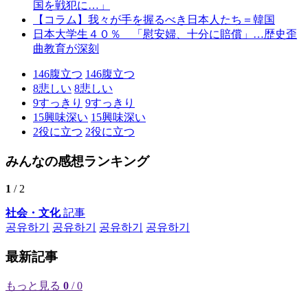
国を戦犯に…」
【コラム】我々が手を握るべき日本人たち＝韓国
日本大学生４０％ 「慰安婦、十分に賠償」…歴史歪
曲教育が深刻
146
腹立つ
146
腹立つ
8
悲しい
8
悲しい
9
すっきり
9
すっきり
15
興味深い
15
興味深い
2
役に立つ
2
役に立つ
みんなの感想ランキング
1
/ 2
社会・文化
記事
공유하기
공유하기
공유하기
공유하기
最新記事
もっと見る
0
/ 0