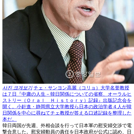
사진 크게보기
チェ・サンヨン高麗（コリョ）大学名誉教授
は７日『中庸の人生－韓日関係についての省察、オーラルヒ
ストリー（Ｏｒａｌ Ｈｉｓｔｏｒｙ）記録』出版記念会を
開く。小針進・静岡県立大学教授ら日本の政治学者４人が韓
日関係を中心に尋ねてチェ教授が答える口述記録を整理した
本だ。
韓日両国が先週、外相会談を行って日本軍の慰安婦交渉で電
撃合意した。慰安婦動員の責任を日本政府が公式に認め、日