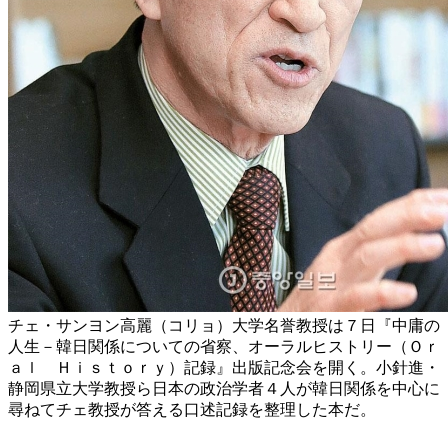
チェ・サンヨン高麗（コリョ）大学名誉教授は７日『中庸の
人生－韓日関係についての省察、オーラルヒストリー（Ｏｒ
ａｌ Ｈｉｓｔｏｒｙ）記録』出版記念会を開く。小針進・
静岡県立大学教授ら日本の政治学者４人が韓日関係を中心に
尋ねてチェ教授が答える口述記録を整理した本だ。