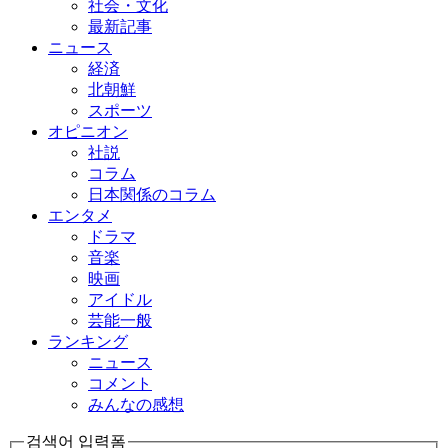
社会・文化
最新記事
ニュース
経済
北朝鮮
スポーツ
オピニオン
社説
コラム
日本関係のコラム
エンタメ
ドラマ
音楽
映画
アイドル
芸能一般
ランキング
ニュース
コメント
みんなの感想
검색어 입력폼