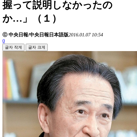
握って説明しなかったの
か…」（１）
ⓒ 中央日報/中央日報日本語版
2016.01.07 10:54
0
글자 작게
글자 크게