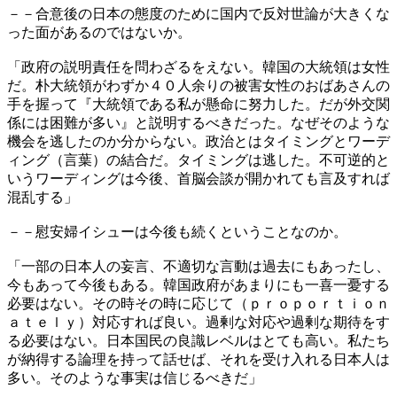
－－合意後の日本の態度のために国内で反対世論が大きくな
った面があるのではないか。
「政府の説明責任を問わざるをえない。韓国の大統領は女性
だ。朴大統領がわずか４０人余りの被害女性のおばあさんの
手を握って『大統領である私が懸命に努力した。だが外交関
係には困難が多い』と説明するべきだった。なぜそのような
機会を逃したのか分からない。政治とはタイミングとワーデ
ィング（言葉）の結合だ。タイミングは逃した。不可逆的と
いうワーディングは今後、首脳会談が開かれても言及すれば
混乱する」
－－慰安婦イシューは今後も続くということなのか。
「一部の日本人の妄言、不適切な言動は過去にもあったし、
今もあって今後もある。韓国政府があまりにも一喜一憂する
必要はない。その時その時に応じて（ｐｒｏｐｏｒｔｉｏｎ
ａｔｅｌｙ）対応すれば良い。過剰な対応や過剰な期待をす
る必要はない。日本国民の良識レベルはとても高い。私たち
が納得する論理を持って話せば、それを受け入れる日本人は
多い。そのような事実は信じるべきだ」