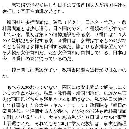
－－慰安婦交渉が妥結した日本の安倍首相夫人が靖国神社を
参拝して真正性論議が起きた。
「靖国神社参拝問題は、独島（ドクト、日本名・竹島）・教
科書問題とは少し違う。日本国内で３、４種類の答がすでに
出ている。最初は第３の追悼施設を作る案、２番目は１４人
のＡ級戦犯を分祀する案、３番目は、参拝はするものの少な
くとも首相は参拝を自制する案だ。誰よりも参拝を望んでい
る人物が安倍首相だ。だが安倍首相は自制している。日本は
今、３番目の答に従っているのだ」
－－韓日間には懸案が多い。教科書問題も進行形ではないの
か。
「もちろん終わっていない。両国には歴史問題で解決しにく
い３大争点がある。独島・教科書・靖国問題だ。結論から言
えば両国民どちらも満足させる妙策はない。私が駐日大使と
して仕事をした金大中（キム・デジュン）政権時を『韓日の
蜜月時代』と評価する人が多い。だがその当時も教科書問題
で難しい状況だった。大使である私が１０日間ソウルに事実
上召還された。それでもその時に学んだ教訓は、事実と論理