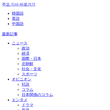
주요 기사 바로가기
韓国語
英語
中国語
最新記事
ニュース
政治
経済
国際・日本
北朝鮮
社会・文化
スポーツ
オピニオン
社説
コラム
日本関係のコラム
エンタメ
ドラマ