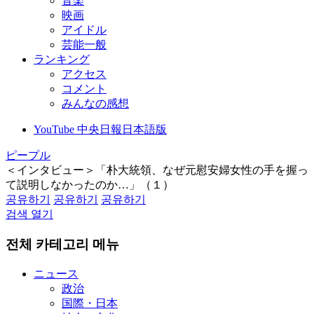
音楽
映画
アイドル
芸能一般
ランキング
アクセス
コメント
みんなの感想
YouTube 中央日報日本語版
ピープル
＜インタビュー＞「朴大統領、なぜ元慰安婦女性の手を握っ
て説明しなかったのか…」（１）
공유하기
공유하기
공유하기
검색 열기
전체 카테고리 메뉴
ニュース
政治
国際・日本