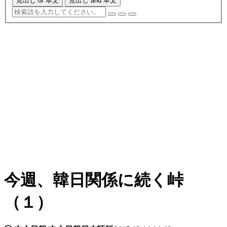
見出し or 本文
見出し and 本文
今週、韓日関係に続く峠
（１）