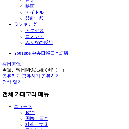
音楽
映画
アイドル
芸能一般
ランキング
アクセス
コメント
みんなの感想
YouTube 中央日報日本語版
韓日関係
今週、韓日関係に続く峠（１）
공유하기
공유하기
공유하기
검색 열기
전체 카테고리 메뉴
ニュース
政治
国際・日本
社会・文化