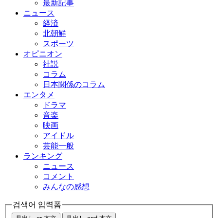
最新記事
ニュース
経済
北朝鮮
スポーツ
オピニオン
社説
コラム
日本関係のコラム
エンタメ
ドラマ
音楽
映画
アイドル
芸能一般
ランキング
ニュース
コメント
みんなの感想
검색어 입력폼