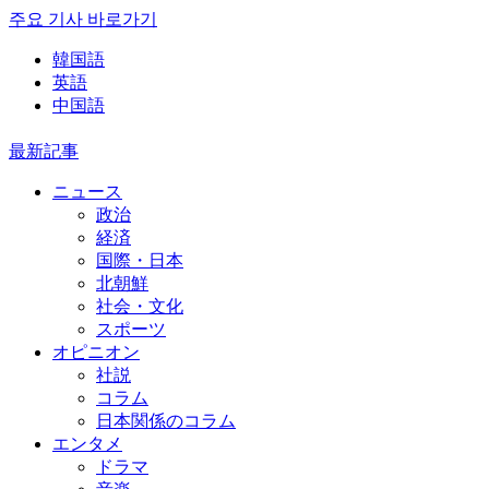
주요 기사 바로가기
韓国語
英語
中国語
最新記事
ニュース
政治
経済
国際・日本
北朝鮮
社会・文化
スポーツ
オピニオン
社説
コラム
日本関係のコラム
エンタメ
ドラマ