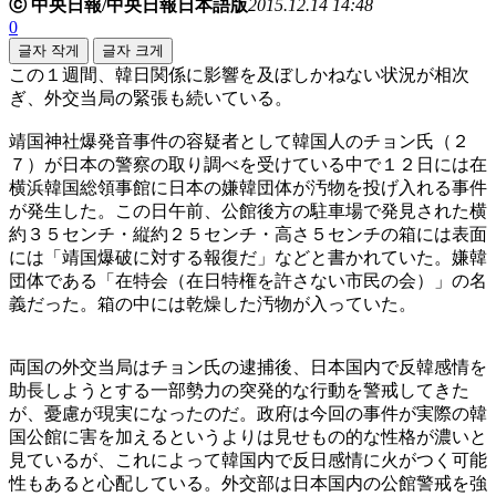
ⓒ 中央日報/中央日報日本語版
2015.12.14 14:48
0
글자 작게
글자 크게
この１週間、韓日関係に影響を及ぼしかねない状況が相次
ぎ、外交当局の緊張も続いている。
靖国神社爆発音事件の容疑者として韓国人のチョン氏（２
７）が日本の警察の取り調べを受けている中で１２日には在
横浜韓国総領事館に日本の嫌韓団体が汚物を投げ入れる事件
が発生した。この日午前、公館後方の駐車場で発見された横
約３５センチ・縦約２５センチ・高さ５センチの箱には表面
には「靖国爆破に対する報復だ」などと書かれていた。嫌韓
団体である「在特会（在日特権を許さない市民の会）」の名
義だった。箱の中には乾燥した汚物が入っていた。
両国の外交当局はチョン氏の逮捕後、日本国内で反韓感情を
助長しようとする一部勢力の突発的な行動を警戒してきた
が、憂慮が現実になったのだ。政府は今回の事件が実際の韓
国公館に害を加えるというよりは見せもの的な性格が濃いと
見ているが、これによって韓国内で反日感情に火がつく可能
性もあると心配している。外交部は日本国内の公館警戒を強