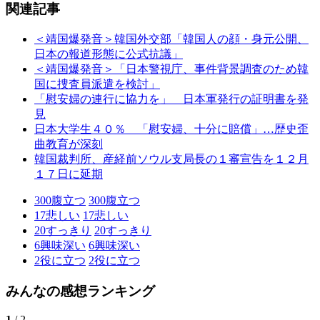
関連記事
＜靖国爆発音＞韓国外交部「韓国人の顔・身元公開、
日本の報道形態に公式抗議」
＜靖国爆発音＞「日本警視庁、事件背景調査のため韓
国に捜査員派遣を検討」
「慰安婦の連行に協力を」 日本軍発行の証明書を発
見
日本大学生４０％ 「慰安婦、十分に賠償」…歴史歪
曲教育が深刻
韓国裁判所、産経前ソウル支局長の１審宣告を１２月
１７日に延期
300
腹立つ
300
腹立つ
17
悲しい
17
悲しい
20
すっきり
20
すっきり
6
興味深い
6
興味深い
2
役に立つ
2
役に立つ
みんなの感想ランキング
1
/ 2