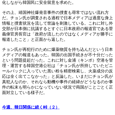
化しながら韓国民に安全留意を求めた。
その上、靖国神社爆発音事件の捜査も尋常ではない流れ方
だ。チョン氏が調査される過程で日本メディアは過度な身上
情報と捜査状況を流して世論を刺激している。これに対し外
交部が日本側に抗議するとすぐに日本政府の報道官である菅
義偉官房長官は「政府が流したのではなくメディアが勝手に
報道したこと」と正面から返した。
チョン氏が再犯行のために爆薬物質を持ち込んだという日本
メディアの報道もあった。韓国の出国手続きが不十分だった
という問題提起だった。これに対し金浦（キンポ）空港を管
理・運営する韓国空港公社は「チョン氏が所持していたビニ
ールバックに入っていた黒い粉を精密検索し、火薬成分の反
応は全く出てこなかった」と反論した。いまだにチョン氏が
真犯人なのか、それなら動機や事件の経緯がどうなるのか事
件の転末も明らかになっていない状況で両国がことごとく正
面対立している様子だ。
今週、韓日関係に続く峠（２）