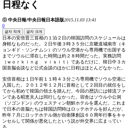
日程なく
ⓒ 中央日報/中央日報日本語版
2015.11.03 13:41
0
글자 작게
글자 크게
日本の安倍晋三首相の１泊２日の韓国訪問のスケジュールは
身軽なものだった。２日午後３時３５分に京畿道城南市（キ
ョンギド・ソンナムシ）のソウル空港から専用機で出国する
までソウルに滞在した時間は約２８時間だった。実務訪問
（ｗｏｒｋｉｎｇ ｖｉｓｉｔ）であるだけに、韓日中３カ
国首脳会談など公式会談のほかに日程はほとんどなかった。
安倍首相は１日午前１１時４３分ごろ専用機でソウル空港に
入国した。２０１２年１２月に首相として２回目の就任をし
てから初めて韓国の領土を踏んだ。今回の歴訪には韓流ファ
ンである昭恵夫人は同行しなかった。宿舎はソウル小公洞
（ソゴンドン）のウェスティン朝鮮ホテルを選んだ。これま
で日本の首脳たちは韓国訪問時はロッテホテルを好んだが、
昨年７月にロッテホテル側が自衛隊創設６０周年行事をキャ
ンセルして関係が悪化したという説が外交界に広まってい
る。