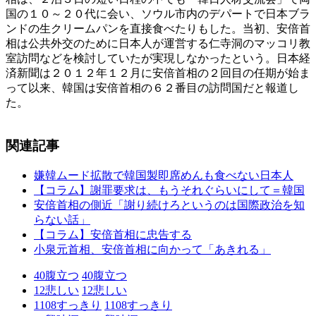
国の１０～２０代に会い、ソウル市内のデパートで日本ブラ
ンドの生クリームパンを直接食べたりもした。当初、安倍首
相は公共外交のために日本人が運営する仁寺洞のマッコリ教
室訪問などを検討していたが実現しなかったという。日本経
済新聞は２０１２年１２月に安倍首相の２回目の任期が始ま
って以来、韓国は安倍首相の６２番目の訪問国だと報道し
た。
関連記事
嫌韓ムード拡散で韓国製即席めんも食べない日本人
【コラム】謝罪要求は、もうそれぐらいにして＝韓国
安倍首相の側近「謝り続けろというのは国際政治を知
らない話」
【コラム】安倍首相に忠告する
小泉元首相、安倍首相に向かって「あきれる」
40
腹立つ
40
腹立つ
12
悲しい
12
悲しい
1108
すっきり
1108
すっきり