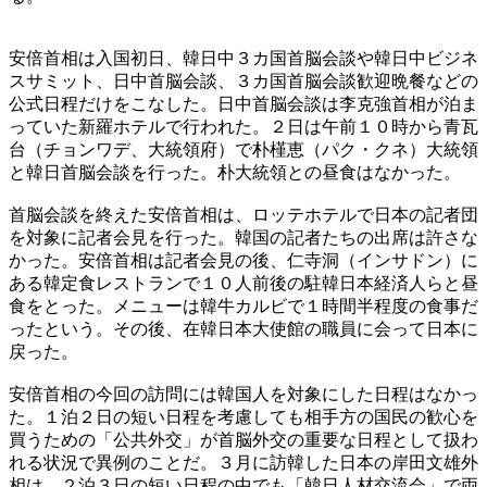
安倍首相は入国初日、韓日中３カ国首脳会談や韓日中ビジネ
スサミット、日中首脳会談、３カ国首脳会談歓迎晩餐などの
公式日程だけをこなした。日中首脳会談は李克強首相が泊ま
っていた新羅ホテルで行われた。２日は午前１０時から青瓦
台（チョンワデ、大統領府）で朴槿恵（パク・クネ）大統領
と韓日首脳会談を行った。朴大統領との昼食はなかった。
首脳会談を終えた安倍首相は、ロッテホテルで日本の記者団
を対象に記者会見を行った。韓国の記者たちの出席は許さな
かった。安倍首相は記者会見の後、仁寺洞（インサドン）に
ある韓定食レストランで１０人前後の駐韓日本経済人らと昼
食をとった。メニューは韓牛カルビで１時間半程度の食事だ
ったという。その後、在韓日本大使館の職員に会って日本に
戻った。
安倍首相の今回の訪問には韓国人を対象にした日程はなかっ
た。１泊２日の短い日程を考慮しても相手方の国民の歓心を
買うための「公共外交」が首脳外交の重要な日程として扱わ
れる状況で異例のことだ。３月に訪韓した日本の岸田文雄外
相は、２泊３日の短い日程の中でも「韓日人材交流会」で両