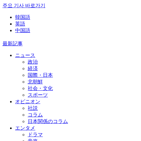
주요 기사 바로가기
韓国語
英語
中国語
最新記事
ニュース
政治
経済
国際・日本
北朝鮮
社会・文化
スポーツ
オピニオン
社説
コラム
日本関係のコラム
エンタメ
ドラマ