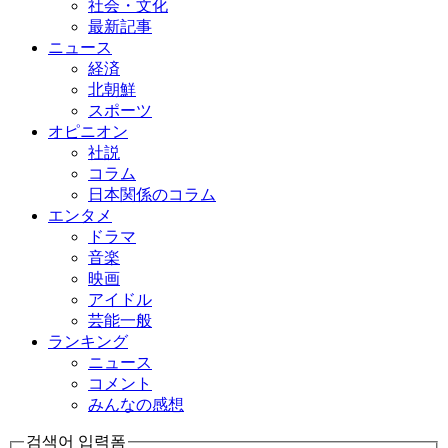
社会・文化
最新記事
ニュース
経済
北朝鮮
スポーツ
オピニオン
社説
コラム
日本関係のコラム
エンタメ
ドラマ
音楽
映画
アイドル
芸能一般
ランキング
ニュース
コメント
みんなの感想
검색어 입력폼