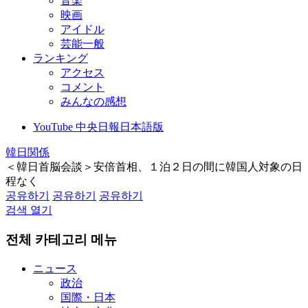
音楽
映画
アイドル
芸能一般
ランキング
アクセス
コメント
みんなの感想
YouTube 中央日報日本語版
韓日関係
＜韓日首脳会談＞安倍首相、１泊２日の間に韓国人対象の日
程なく
공유하기
공유하기
공유하기
검색 열기
전체 카테고리 메뉴
ニュース
政治
国際・日本