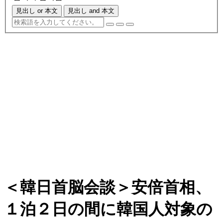
見出し or 本文
見出し and 本文
＜韓日首脳会談＞安倍首相、
１泊２日の間に韓国人対象の