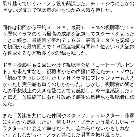
乗り越えていくハ・ノラ役を熱演した。チェ・ジウにしか出
せない演技力で視聴者の心をつかみ人気を博した。
同作は初回から平均３．８％、最高５．８％の視聴率でｔｖ
Ｎ歴代ドラマのうち最高の成績を記録してスタートを切った
ことに続き、最終回で平均７．６％、最高８．９％を記録し
て初回から最終回まで１６回連続同時間帯１位という大記録
を達成するなど数多くの記録を残した。
ドラマ撮影中も２回にかけて視聴率公約「コーヒープレゼン
ト」を果たすなど、視聴者からの声援に応えたチェ・ジウは
「初めてチャレンジしたｔｖＮドラマにプレッシャーも大き
かったし責任感も重くのしかかった。しかし、視聴者の皆さ
んの予想以上の大きな愛にとても感動し、今一度感謝した」
と伝え、放映終了にあたり改めて感謝の気持ちを視聴者に伝
えた。
また「苦楽を共にした仲間やスタッフ、ディレクター、作家
にも心から感謝したい。何よりハ・ノラという愛らしいキャ
ラクターに出会えて幸せだった。忘れられないかもしれな
い」としながらハ・ノラと共にした瞬間を振り返った。