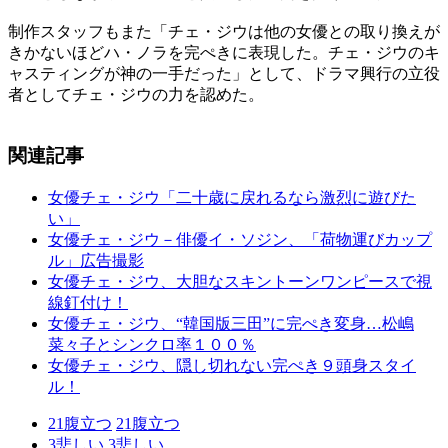
制作スタッフもまた「チェ・ジウは他の女優との取り換えが
きかないほどハ・ノラを完ぺきに表現した。チェ・ジウのキ
ャスティングが神の一手だった」として、ドラマ興行の立役
者としてチェ・ジウの力を認めた。
関連記事
女優チェ・ジウ「二十歳に戻れるなら激烈に遊びた
い」
女優チェ・ジウ－俳優イ・ソジン、「荷物運びカップ
ル」広告撮影
女優チェ・ジウ、大胆なスキントーンワンピースで視
線釘付け！
女優チェ・ジウ、“韓国版三田”に完ぺき変身…松嶋
菜々子とシンクロ率１００％
女優チェ・ジウ、隠し切れない完ぺき９頭身スタイ
ル！
21
腹立つ
21
腹立つ
3
悲しい
3
悲しい