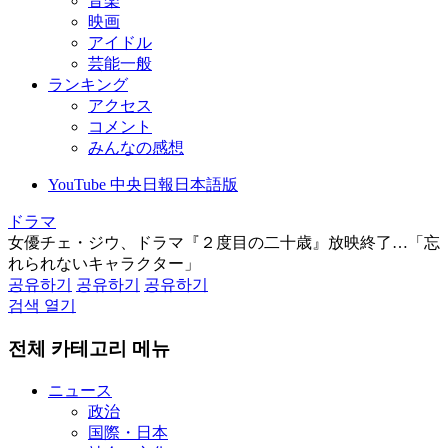
音楽
映画
アイドル
芸能一般
ランキング
アクセス
コメント
みんなの感想
YouTube 中央日報日本語版
ドラマ
女優チェ・ジウ、ドラマ『２度目の二十歳』放映終了…「忘
れられないキャラクター」
공유하기
공유하기
공유하기
검색 열기
전체 카테고리 메뉴
ニュース
政治
国際・日本