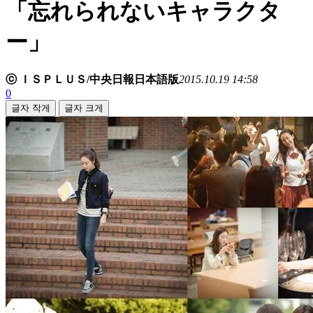
「忘れられないキャラクタ
ー」
ⓒ ＩＳＰＬＵＳ/中央日報日本語版
2015.10.19 14:58
0
글자 작게
글자 크게