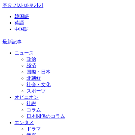
주요 기사 바로가기
韓国語
英語
中国語
最新記事
ニュース
政治
経済
国際・日本
北朝鮮
社会・文化
スポーツ
オピニオン
社説
コラム
日本関係のコラム
エンタメ
ドラマ