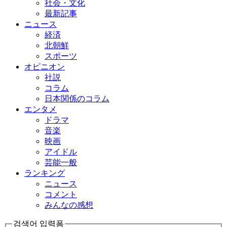
社会・文化
最新記事
ニュース
経済
北朝鮮
スポーツ
オピニオン
社説
コラム
日本関係のコラム
エンタメ
ドラマ
音楽
映画
アイドル
芸能一般
ランキング
ニュース
コメント
みんなの感想
검색어 입력폼