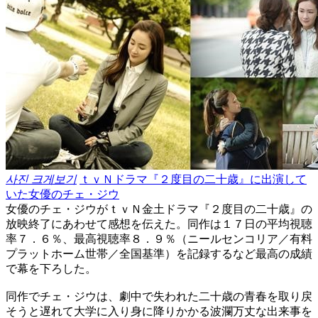
사진 크게보기
ｔｖＮドラマ『２度目の二十歳』に出演して
いた女優のチェ・ジウ
女優のチェ・ジウがｔｖＮ金土ドラマ『２度目の二十歳』の
放映終了にあわせて感想を伝えた。同作は１７日の平均視聴
率７．６％、最高視聴率８．９％（ニールセンコリア／有料
プラットホーム世帯／全国基準）を記録するなど最高の成績
で幕を下ろした。
同作でチェ・ジウは、劇中で失われた二十歳の青春を取り戻
そうと遅れて大学に入り身に降りかかる波瀾万丈な出来事を