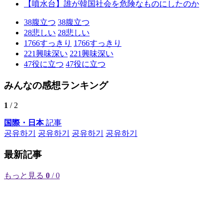
【噴水台】誰が韓国社会を危険なものにしたのか
38
腹立つ
38
腹立つ
28
悲しい
28
悲しい
1766
すっきり
1766
すっきり
221
興味深い
221
興味深い
47
役に立つ
47
役に立つ
みんなの感想ランキング
1
/ 2
国際・日本
記事
공유하기
공유하기
공유하기
공유하기
最新記事
もっと見る
0
/ 0