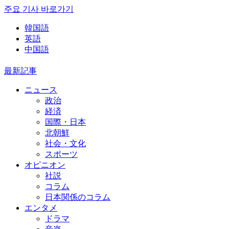
주요 기사 바로가기
韓国語
英語
中国語
最新記事
ニュース
政治
経済
国際・日本
北朝鮮
社会・文化
スポーツ
オピニオン
社説
コラム
日本関係のコラム
エンタメ
ドラマ