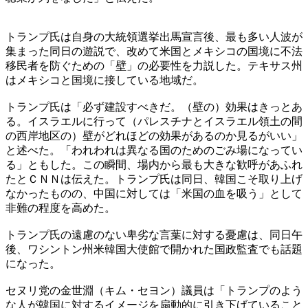
トランプ氏は自身の大統領選挙出馬宣言後、最も多い人波が
集まった同日の遊説で、改めて米国とメキシコの国境に不法
移民者を防ぐための「壁」の必要性を力説した。テキサス州
はメキシコと国境に接している地域だ。
トランプ氏は「必ず建設すべきだ。（壁の）効果はきっとあ
る。イスラエルに行って（パレスチナとイスラエル領土の間
の西岸地区の）壁がどれほどの効果があるのか見るがいい」
と述べた。「われわれは異なる国のためのごみ場になってい
る」ともした。この瞬間、場内から最も大きな歓呼があふれ
たとＣＮＮは伝えた。トランプ氏は同日、韓国こそ取り上げ
なかったものの、中国に対しては「米国の血を吸う」として
非難の程度を高めた。
トランプ氏の遠慮のない卑劣な言葉に対する憂慮は、同日午
後、ワシントン州米韓国大使館で開かれた国政監査でも話題
になった。
セヌリ党の金世淵（キム・セヨン）議員は「トランプのよう
な人が韓国に対するイメージを扇動的に引き下げていること