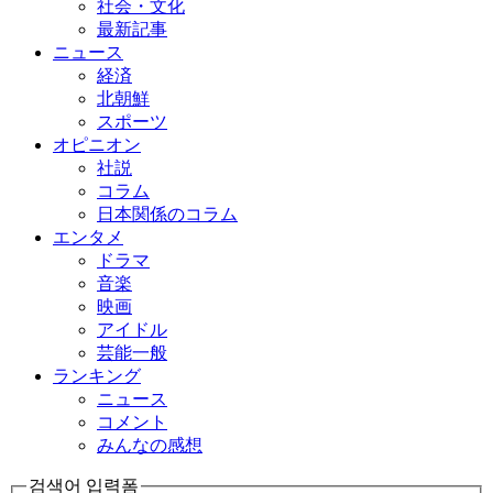
社会・文化
最新記事
ニュース
経済
北朝鮮
スポーツ
オピニオン
社説
コラム
日本関係のコラム
エンタメ
ドラマ
音楽
映画
アイドル
芸能一般
ランキング
ニュース
コメント
みんなの感想
검색어 입력폼