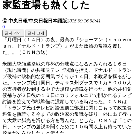
家監査場も熱くした
ⓒ 中央日報/中央日報日本語版
2015.09.16 08:41
0
글자 작게
글자 크게
「月曜日（１４日）の夜、最高の『ショーマン（ｓｈｏｗｍ
ａｎ、ドナルド・トランプ）』がまた政治の常識を覆し
た」。（ＣＮＮ放送）
米国大統領選挙戦の序盤の分岐点になるとみられる１６日
（現地時間）の共和党テレビ討論を控え、ドナルド・トラン
プ候補の破格的な雰囲気づくりが１４日、米政界を揺るがし
た。トランプ氏は同日、テキサス州ダラスで１万５０００人
の支持者が殺到する中で大規模な遊説を行った。他の共和党
候補らが２日後の１６日にカリフォルニアで開かれるテレビ
討論を控えて作戦準備に没頭している時だった。ＣＮＮは
「トランプ氏はテレビ討論直前に部屋に閉じこもって政策資
料集を熟読する今までの政治家の常識を破り、外に出て行っ
て大衆の脚光を浴びる方を選んだ」とした。ＣＮＮは「この
日、トランプの遊説を聞くために１０時間以上も待っていた
聴衆が列をなした」と伝えた。