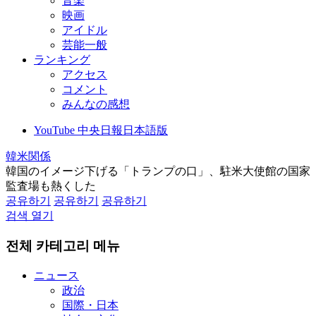
音楽
映画
アイドル
芸能一般
ランキング
アクセス
コメント
みんなの感想
YouTube 中央日報日本語版
韓米関係
韓国のイメージ下げる「トランプの口」、駐米大使館の国家
監査場も熱くした
공유하기
공유하기
공유하기
검색 열기
전체 카테고리 메뉴
ニュース
政治
国際・日本