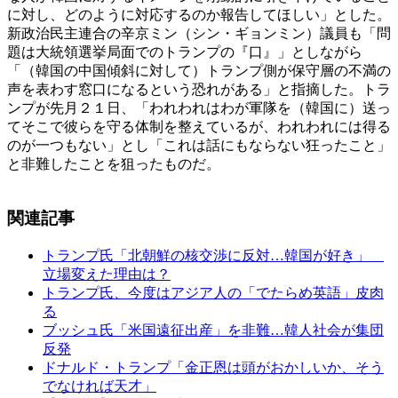
に対し、どのように対応するのか報告してほしい」とした。
新政治民主連合の辛京ミン（シン・ギョンミン）議員も「問
題は大統領選挙局面でのトランプの『口』」としながら
「（韓国の中国傾斜に対して）トランプ側が保守層の不満の
声を表わす窓口になるという恐れがある」と指摘した。トラ
ンプが先月２１日、「われわれはわが軍隊を（韓国に）送っ
てそこで彼らを守る体制を整えているが、われわれには得る
のが一つもない」とし「これは話にもならない狂ったこと」
と非難したことを狙ったものだ。
関連記事
トランプ氏「北朝鮮の核交渉に反対…韓国が好き」
立場変えた理由は？
トランプ氏、今度はアジア人の「でたらめ英語」皮肉
る
ブッシュ氏「米国遠征出産」を非難…韓人社会が集団
反発
ドナルド・トランプ「金正恩は頭がおかしいか、そう
でなければ天才」