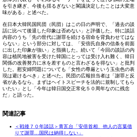
を引き継ぎ、今後も揺るぎないと閣議決定したことは大変意
味がある」と述べた。
在日本大韓民国民団（民団）はこの日の声明で、「過去の談
話に比べて後退した印象は否めない」と評価した。特に談話
内容のうち「先の世代に謝罪を続ける宿命を背負わせてはな
らない」という部分に対しては、「安倍氏自身の信条を前面
に出した印象が強い」と指摘した。続いて「今回の談話の内
容は植民地被害を受けた韓国にとっては受け入れ難く、韓日
関係の改善努力に水を差すものと言わざるを得ない」と批判
した。慰安婦問題についても「女性の尊厳という玉虫色の表
現は避けるべき」と述べた。民団の広報担当者は「謝罪と反
省があるなら、まずはヘイトスピーチを法的に規制してもら
いたい」とし「今年は韓日国交正常化５０周年なのに残念
だ」と語った。
関連記事
＜戦後７０年談話＞青瓦台「安倍首相、他人の言葉借
りて謝罪…国民は納得しない」