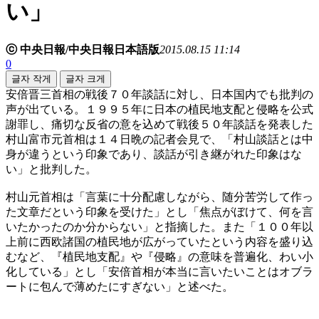
い」
ⓒ 中央日報/中央日報日本語版
2015.08.15 11:14
0
글자 작게
글자 크게
安倍晋三首相の戦後７０年談話に対し、日本国内でも批判の
声が出ている。１９９５年に日本の植民地支配と侵略を公式
謝罪し、痛切な反省の意を込めて戦後５０年談話を発表した
村山富市元首相は１４日晩の記者会見で、「村山談話とは中
身が違うという印象であり、談話が引き継がれた印象はな
い」と批判した。
村山元首相は「言葉に十分配慮しながら、随分苦労して作っ
た文章だという印象を受けた」とし「焦点がぼけて、何を言
いたかったのか分からない」と指摘した。また「１００年以
上前に西欧諸国の植民地が広がっていたという内容を盛り込
むなど、『植民地支配』や『侵略』の意味を普遍化、わい小
化している」とし「安倍首相が本当に言いたいことはオブラ
ートに包んで薄めたにすぎない」と述べた。