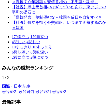
＜戦後７０年談話＞安倍首相の「不思議な謝罪」
【社説】鳩山元首相のひざまずいた謝罪、東アジアの
平和の礎石に
「嫌韓発言」規制望むなら韓国も反日を自制すべき
【社説】孤立を招く外交戦略、いつまで固執するのか
＝韓国
179
腹立つ
179
腹立つ
4
悲しい
4
悲しい
10
すっきり
10
すっきり
6
興味深い
6
興味深い
2
役に立つ
2
役に立つ
みんなの感想ランキング
1
/ 2
国際・日本
記事
공유하기
공유하기
공유하기
공유하기
最新記事