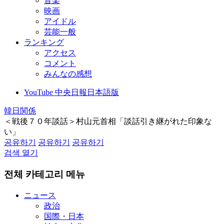
音楽
映画
アイドル
芸能一般
ランキング
アクセス
コメント
みんなの感想
YouTube 中央日報日本語版
韓日関係
＜戦後７０年談話＞村山元首相「談話引き継がれた印象な
い」
공유하기
공유하기
공유하기
검색 열기
전체 카테고리 메뉴
ニュース
政治
国際・日本