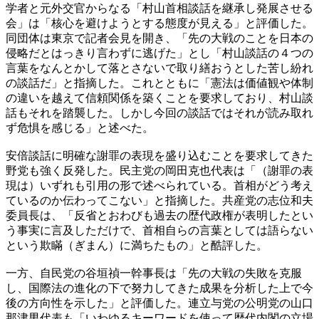
学者と元外交官からなる「村山首相談話を継承し発展させる
会」は「核心を避けようとする態度が見える」と評価した。
同団体は東京で記者会見を開き、「先の大戦のことを日本の
侵略だとはっきり言わずに逃げた」とし「村山談話の４つの
言葉をなんとかして落とさないで取り繕おうとした苦し紛れ
の談話だ」と指摘した。これとともに「憲法は価値観や体制
の違いを越えて信頼関係を築くことを要求しており、村山談
話もそれを踏襲した。しかし今回の談話ではそれが読み取れ
ず危惧を感じる」と述べた。
安倍談話に明確な謝罪の表現を盛り込むことを要求してきた
野党も強く反発した。民主党の岡田克也代表は「（謝罪の表
現は）いずれも引用の形で述べられている。首相がどう考え
ているのか伝わってこない」と指摘した。共産党の志位和夫
委員長は、「反省とおわびも過去の歴代政権が表明したとい
う事実に言及しただけで、首相自らの言葉としては語らない
という欺瞞（ぎまん）に満ちたもの」と酷評した。
一方、自民党の谷垣禎一幹事長は「先の大戦の失敗を克服
し、国際法の進化の下で努力してきた成果を分析した上で今
後の方向性を示した」と評価した。連立与党の公明党の山口
那津男代表も「いわゆるキーワードを使って歴代内閣の立場