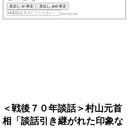
見出し or 本文
見出し and 本文
＜戦後７０年談話＞村山元首
相「談話引き継がれた印象な