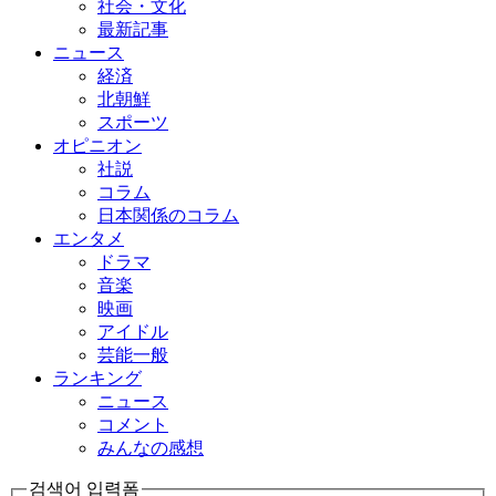
社会・文化
最新記事
ニュース
経済
北朝鮮
スポーツ
オピニオン
社説
コラム
日本関係のコラム
エンタメ
ドラマ
音楽
映画
アイドル
芸能一般
ランキング
ニュース
コメント
みんなの感想
검색어 입력폼