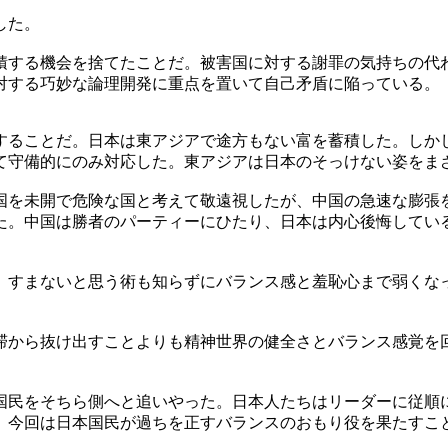
した。
積する機会を捨てたことだ。被害国に対する謝罪の気持ちの代
対する巧妙な論理開発に重点を置いて自己矛盾に陥っている。
することだ。日本は東アジアで途方もない富を蓄積した。しか
て守備的にのみ対応した。東アジアは日本のそっけない姿をま
国を未開で危険な国と考えて敬遠視したが、中国の急速な膨張
た。中国は勝者のパーティーにひたり、日本は内心後悔してい
、すまないと思う術も知らずにバランス感と羞恥心まで弱くな
滞から抜け出すことよりも精神世界の健全さとバランス感覚を
国民をそちら側へと追いやった。日本人たちはリーダーに従順
。今回は日本国民が過ちを正すバランスのおもり役を果たすこ