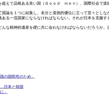
を超えて品格ある良い国（Ｇｏｏｄ ｍｅｎ）、国際社会で道
て国論を１つに結集し、名分と道徳的優位に立って堂々としな
格ある一流国家にならなければならない。それが日本を克服す
どんな精神的遺産を礎に共に会わなければならないだろうか。
国の国民性のため」
…日本と韓国
に」