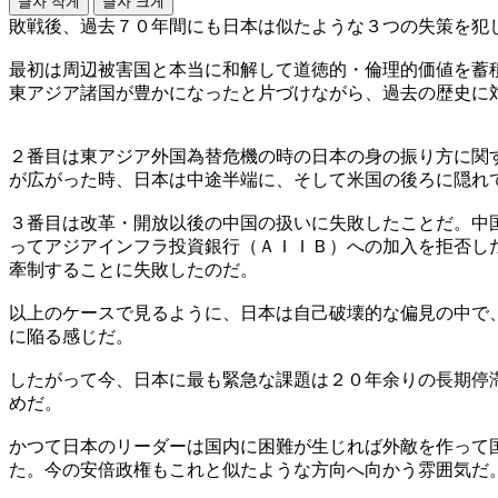
글자 작게
글자 크게
敗戦後、過去７０年間にも日本は似たような３つの失策を犯
最初は周辺被害国と本当に和解して道徳的・倫理的価値を蓄
東アジア諸国が豊かになったと片づけながら、過去の歴史に
２番目は東アジア外国為替危機の時の日本の身の振り方に関
が広がった時、日本は中途半端に、そして米国の後ろに隠れ
３番目は改革・開放以後の中国の扱いに失敗したことだ。中
ってアジアインフラ投資銀行（ＡＩＩＢ）への加入を拒否し
牽制することに失敗したのだ。
以上のケースで見るように、日本は自己破壊的な偏見の中で
に陥る感じだ。
したがって今、日本に最も緊急な課題は２０年余りの長期停
めだ。
かつて日本のリーダーは国内に困難が生じれば外敵を作って
た。今の安倍政権もこれと似たような方向へ向かう雰囲気だ