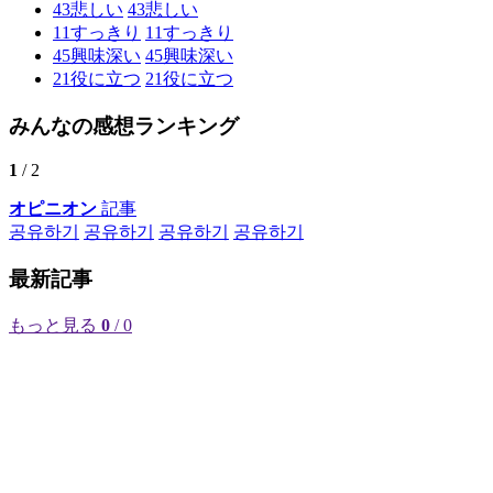
43
悲しい
43
悲しい
11
すっきり
11
すっきり
45
興味深い
45
興味深い
21
役に立つ
21
役に立つ
みんなの感想ランキング
1
/ 2
オピニオン
記事
공유하기
공유하기
공유하기
공유하기
最新記事
もっと見る
0
/ 0