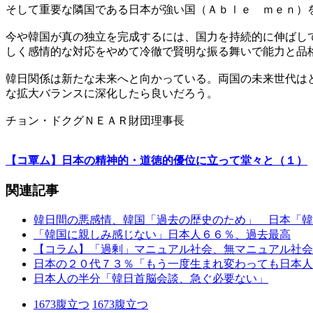
そして重要な隣国である日本が強い国（Ａｂｌｅ ｍｅｎ）
今や韓国が真の独立を完成するには、国力を持続的に伸ばし
しく感情的な対応をやめて冷徹で賢明な振る舞いで能力と品
韓日関係は新たな未来へと向かっている。両国の未来世代は
な拡大バランスに深化したら良いだろう。
チョン・ドクグＮＥＡＲ財団理事長
【コ覃ム】日本の精神的・道徳的優位に立って堂々と（１）
関連記事
韓日間の悪感情、韓国「過去の歴史のため」 日本「韓
「韓国に親しみ感じない」日本人６６％、過去最高
【コラム】「過剰」マニュアル社会、無マニュアル社会
日本の２０代７３％「もう一度生まれ変わっても日本人
日本人の半分「韓日首脳会談、急ぐ必要ない」
1673
腹立つ
1673
腹立つ