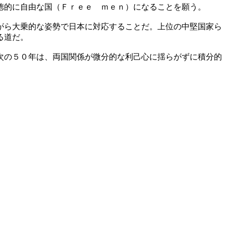
徳的に自由な国（Ｆｒｅｅ ｍｅｎ）になることを願う。
がら大乗的な姿勢で日本に対応することだ。上位の中堅国家ら
る道だ。
次の５０年は、両国関係が微分的な利己心に揺らがずに積分的