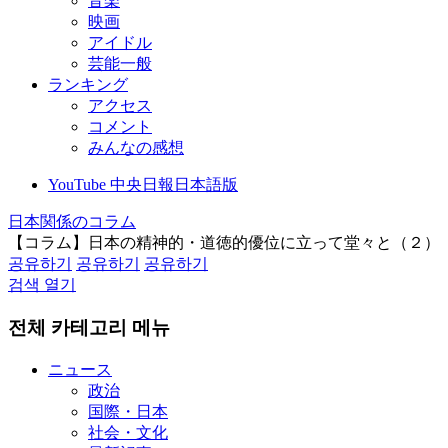
音楽
映画
アイドル
芸能一般
ランキング
アクセス
コメント
みんなの感想
YouTube 中央日報日本語版
日本関係のコラム
【コラム】日本の精神的・道徳的優位に立って堂々と（２）
공유하기
공유하기
공유하기
검색 열기
전체 카테고리 메뉴
ニュース
政治
国際・日本
社会・文化