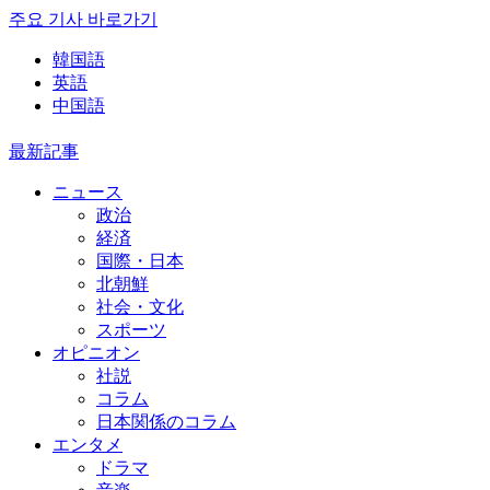
주요 기사 바로가기
韓国語
英語
中国語
最新記事
ニュース
政治
経済
国際・日本
北朝鮮
社会・文化
スポーツ
オピニオン
社説
コラム
日本関係のコラム
エンタメ
ドラマ