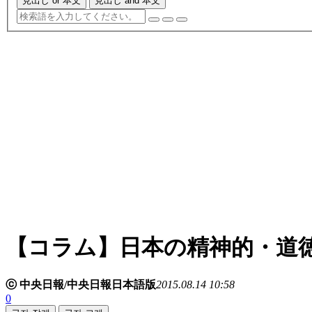
見出し or 本文
見出し and 本文
【コラム】日本の精神的・道
ⓒ 中央日報/中央日報日本語版
2015.08.14 10:58
0