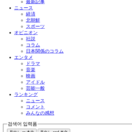
最新記事
ニュース
経済
北朝鮮
スポーツ
オピニオン
社説
コラム
日本関係のコラム
エンタメ
ドラマ
音楽
映画
アイドル
芸能一般
ランキング
ニュース
コメント
みんなの感想
검색어 입력폼