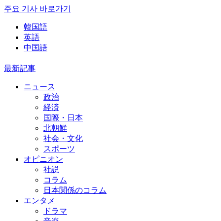
주요 기사 바로가기
韓国語
英語
中国語
最新記事
ニュース
政治
経済
国際・日本
北朝鮮
社会・文化
スポーツ
オピニオン
社説
コラム
日本関係のコラム
エンタメ
ドラマ