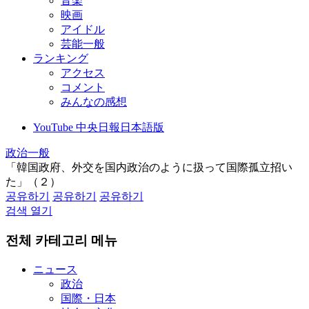
音楽
映画
アイドル
芸能一般
ランキング
アクセス
コメント
みんなの感想
YouTube 中央日報日本語版
政治一般
「韓国政府、外交を国内政治のように扱って国際孤立招い
た」（２）
공유하기
공유하기
공유하기
검색 열기
전체 카테고리 메뉴
ニュース
政治
国際・日本