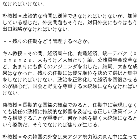
なければいけない。
朴教授＝政治的な時間は逆算できなければいけないが、加算
している感じだ。外交問題もそうだ。対日外交にも今はもう
出口戦略がなければいけない。
－－残りの任期をどう管理するべきか。
キム教授＝その間、経済民主化、創造経済、統一テバク（ｂ
ｏｎａｎｚａ、大もうけ／大当たり）論、公務員年金改革な
ど、あまりにも多くのアジェンダを出した。結局、大きな成
果はなかった。残りの任期には優先順位を決めて選択と集中
をしなければいけない。政治を正常化して経済を回復させる
のが核心だ。国会と野党を尊重する大統領にならなければい
けない。
康教授＝長期的な国益の観点でみると、任期中に実現しなく
ても後任の政権に持続的な影響を及ぼせる正しい政策インフ
ラを構築することが重要だ。何か下絵を描く大統領になると
いう姿勢だ。そうでなければ焦りが生じる。
朴教授＝今の韓国の外交は東アジア勢力戦の真ん中に立って