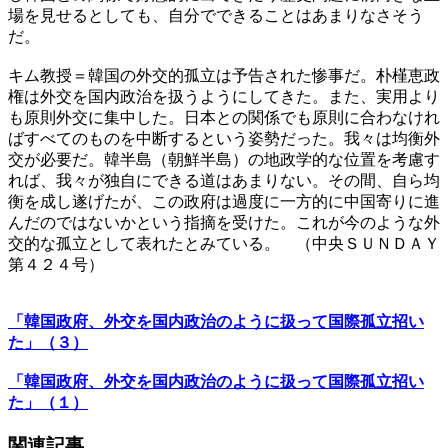
場を見せるとしても、自分でできることはあまりなさそう
だ。
キム教授＝韓国の外交的孤立は予告された惨事だ。朴槿恵政
権は外交を国内政治を扱うようにしてきた。また、実用より
も原則外交に集中した。日本との関係でも原則に合わなけれ
ばすべてのものを中断するという姿勢だった。我々は均衡外
交が必要だ。韓半島（朝鮮半島）の地政学的な位置を考慮す
れば、我々が独自にできる道はあまりない。その間、自ら均
衡を成し遂げたが、この政府は過度に一方的に中国寄りに進
んだのではないかという指摘を受けた。これが今のような外
交的な孤立として表れたとみている。 （中央ＳＵＮＤＡＹ
第４２４号）
「韓国政府、外交を国内政治のように扱って国際孤立招い
た」（３）
「韓国政府、外交を国内政治のように扱って国際孤立招い
た」（１）
関連記事