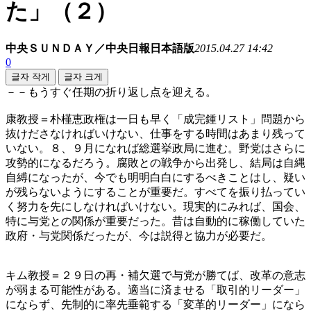
た」（２）
中央ＳＵＮＤＡＹ／中央日報日本語版
2015.04.27 14:42
0
글자 작게
글자 크게
－－もうすぐ任期の折り返し点を迎える。
康教授＝朴槿恵政権は一日も早く「成完鍾リスト」問題から
抜けださなければいけない、仕事をする時間はあまり残って
いない。８、９月になれば総選挙政局に進む。野党はさらに
攻勢的になるだろう。腐敗との戦争から出発し、結局は自縄
自縛になったが、今でも明明白白にするべきことはし、疑い
が残らないようにすることが重要だ。すべてを振り払ってい
く努力を先にしなければいけない。現実的にみれば、国会、
特に与党との関係が重要だった。昔は自動的に稼働していた
政府・与党関係だったが、今は説得と協力が必要だ。
キム教授＝２９日の再・補欠選で与党が勝てば、改革の意志
が弱まる可能性がある。適当に済ませる「取引的リーダー」
にならず、先制的に率先垂範する「変革的リーダー」になら