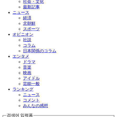
社会・文化
最新記事
ニュース
経済
北朝鮮
スポーツ
オピニオン
社説
コラム
日本関係のコラム
エンタメ
ドラマ
音楽
映画
アイドル
芸能一般
ランキング
ニュース
コメント
みんなの感想
검색어 입력폼