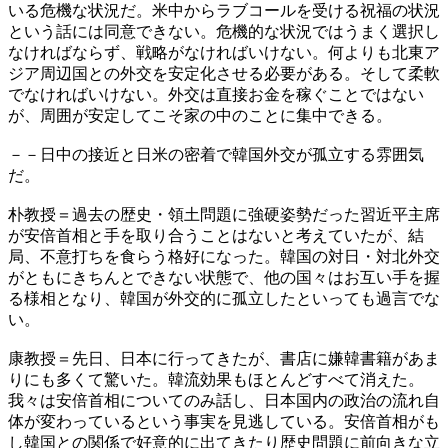
いる危機な状況だ。米中からラブコールを受ける祝福の状況
という話には同意できない。危機的な状況ではうまく選択し
なければならず、戦略がなければいけない。何よりも北東ア
ジア周辺国との外交を安定化させる必要がある。そして柔軟
でなければいけない。外交は直接お金を稼ぐことではない
が、周囲が安定してこそ家の中のことに集中できる。
－－日中の接近と日米の密着で韓国外交が孤立する雰囲気
だ。
朴教授＝過去の歴史・領土問題に強硬姿勢だった習近平主席
が安倍首相と手を取り合うことはないと考えていたが、結
局、不意打ちを食らう格好になった。韓国の対日・対北外交
がともにきちんとできない状態で、他の国々はお互い手を握
る様相となり、韓国が外交的に孤立したといっても過言でな
い。
康教授＝先日、日本に行ってきたが、書店に嫌韓書籍があま
りにも多くて驚いた。韓流効果もほとんどすべて消えた。
我々は安倍首相についてのみ話し、日本国内の政治の流れ自
体が変わっているという事実を見逃している。安倍首相がも
し韓国との関係で好意的に出てきたり歴史問題に前向きな立