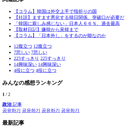
【コラム】韓国は外交上手で指折りの国
【社説】ますます悪化する韓日関係、突破口が必要だ
「韓国に親しみ感じない」日本人６６％、過去最高
【取材日記】嫌韓から呆韓まで
【コラム】「日本外し」をするのが能なのか
12
腹立つ
12
腹立つ
7
悲しい
7
悲しい
225
すっきり
225
すっきり
14
興味深い
14
興味深い
4
役に立つ
4
役に立つ
みんなの感想ランキング
1
/ 2
政治
記事
공유하기
공유하기
공유하기
공유하기
最新記事